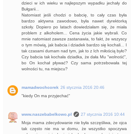
dzieci w ich wieku w najlepszym wypadku jechały do
Bułgarii...
Natomiast jeśli chodzi o babcię, to cały czas była
bardzo aktywna zawodowo, była nawet dyrektorką
szkoły. Dopiero po latach dowiedziałam się, że miała
problem z alkoholem... Cena życia jakie wybrali. Co
mnie natomiast zawsze zastanawia, to fakt, że wszyscy
o tym mówią, jak babcia i dziadek bardzo się kochali... I
tak czasami dumam nad tym, jak to z Ich miłością było?
Czy babcia tak kochała dziadka, że dała Mu "wolność",
bo On kochał pływać? Czy sama potrzebowała tej
wolności tu, na miejscu?
mamadwochcorek
26 stycznia 2016 20:46
"kiedy On ma przyjechać"
www.naszebabelkowo.pl
27 stycznia 2016 10:44
Moja mama zdecydowanie nie była szczęśliwa, że ojca
tak często nie ma w domu, że wszystko spoczywa