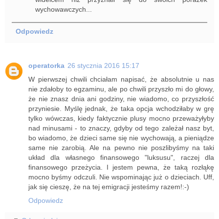
wychowawczych...
Odpowiedz
operatorka
26 stycznia 2016 15:17
W pierwszej chwili chciałam napisać, że absolutnie u nas
nie zdałoby to egzaminu, ale po chwili przyszło mi do głowy,
że nie znasz dnia ani godziny, nie wiadomo, co przyszłość
przyniesie. Myślę jednak, że taka opcja wchodziłaby w grę
tylko wówczas, kiedy faktycznie plusy mocno przeważyłyby
nad minusami - to znaczy, gdyby od tego zależał nasz byt,
bo wiadomo, że dzieci same się nie wychowają, a pieniądze
same nie zarobią. Ale na pewno nie poszlibyśmy na taki
układ dla własnego finansowego "luksusu", raczej dla
finansowego przeżycia. I jestem pewna, że taką rozłąkę
mocno byśmy odczuli. Nie wspominając już o dzieciach. Uff,
jak się cieszę, że na tej emigracji jesteśmy razem!:-)
Odpowiedz