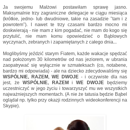
Ja swojemu Małżowi postawiłam sprawę jasno.
Maksymalnie trzy zagraniczne delegacje w ciągu miesiąca
(krótkie, jedno- lub dwudniowe, takie na zasadzie "tam i z
powrotem"). I nawet te trzy czasami bardzo mocno mi
doskwierają - nie mam z kim pogadać, nie mam do kogo się
przytulić, nie mam komu opowiedzieć o Bąblowych
wyczynach, zebranych i zapamiętanych z całego dnia...
Moglibyśmy jeździć starym Fiatem, każde wakacje spędzać
nad położonym 30 kilometrów od nas jeziorem, w ubrania
zaopatrywać się wyłącznie w szmateksach (co, notabene,
bardzo mi odpowiada) - ale na dziecko zdecydowaliśmy się
WSPÓLNIE, RAZEM, WE DWOJE
- i oczywiste dla nas
jest, że
WSPÓLNIE, RAZEM
i
WE DWOJE
będziemy
uczestniczyć w jego życiu i towarzyszyć mu we wszystkich
najważniejszych momentach. (A nie że tatusia będzie Bąbel
oglądał np. tylko przy okazji rodzinnych wideokonferencji na
Skypie).