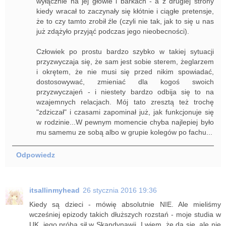
wyłącznie na jej głowie i barkach - a z drugiej strony
kiedy wracał to zaczynały się kłótnie i ciągłe pretensje,
że to czy tamto zrobił źle (czyli nie tak, jak to się u nas
już zdążyło przyjąć podczas jego nieobecności).
Człowiek po prostu bardzo szybko w takiej sytuacji
przyzwyczaja się, że sam jest sobie sterem, żeglarzem
i okrętem, że nie musi się przed nikim spowiadać,
dostosowywać, zmieniać dla kogoś swoich
przyzwyczajeń - i niestety bardzo odbija się to na
wzajemnych relacjach. Mój tato zresztą też trochę
"zdziczał" i czasami zapominał już, jak funkcjonuje się
w rodzinie...W pewnym momencie chyba najlepiej było
mu samemu ze sobą albo w grupie kolegów po fachu...
Odpowiedz
itsallinmyhead
26 stycznia 2016 19:36
Kiedy są dzieci - mówię absolutnie NIE. Ale mieliśmy
wcześniej epizody takich dłuższych rozstań - moje studia w
UK, jego próba sił w Skandynawii. I wiem, że da się, ale nie