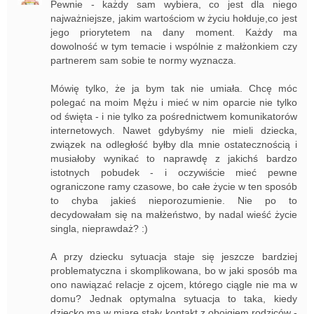
Pewnie - każdy sam wybiera, co jest dla niego
najważniejsze, jakim wartościom w życiu hołduje,co jest
jego priorytetem na dany moment. Każdy ma
dowolność w tym temacie i wspólnie z małżonkiem czy
partnerem sam sobie te normy wyznacza.
Mówię tylko, że ja bym tak nie umiała. Chcę móc
polegać na moim Mężu i mieć w nim oparcie nie tylko
od święta - i nie tylko za pośrednictwem komunikatorów
internetowych. Nawet gdybyśmy nie mieli dziecka,
związek na odległość byłby dla mnie ostatecznością i
musiałoby wynikać to naprawdę z jakichś bardzo
istotnych pobudek - i oczywiście mieć pewne
ograniczone ramy czasowe, bo całe życie w ten sposób
to chyba jakieś nieporozumienie. Nie po to
decydowałam się na małżeństwo, by nadal wieść życie
singla, nieprawdaż? :)
A przy dziecku sytuacja staje się jeszcze bardziej
problematyczna i skomplikowana, bo w jaki sposób ma
ono nawiązać relacje z ojcem, którego ciągle nie ma w
domu? Jednak optymalna sytuacja to taka, kiedy
dziecko ma w miarę stały kontakt z obojgiem rodziców -