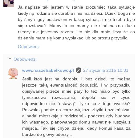
Ja napisze tak jestem w stanie zrozumieć taka sytuacje
kiedy np rodzina sie dorabia i nie ma dzieci. Dzieki Bogu nie
byliśmy nigdy postawieni w takiej sytuacji i nie trzeba bylo
się rozstawać. Mamy to co mamy nie stać nas.na dużo
rzeczy ale jestesmy razem i to sie dla mnie liczy że co
dziennie mam się komu wyplakac lub po prostu przytulic.
Odpowiedz
Odpowiedzi
www.naszebabelkowo.pl
27 stycznia 2016 10:31
Jeśli ktoś jest na dorobku i bez dzieci, to można
jeszcze taką ewentualność dopuścić. I w przypadku
opisywanej przeze mnie pary to też miało być tylko
tymczasowe rozwiązanie, dopóki się w życiu
odpowiednio nie "ustawią". Tylko co z tego wynikło?
Pozwalają sobie na coraz większe zbytki i szaleństwa,
a nadal mieszkają z rodzicami - podczas gdy budowa
ich własnego, planowanego domu nawet nie ruszyła z
miejsca...Tak się chyba dzieje, kiedy komuś kasa za
bardzo do głowy uderzy...