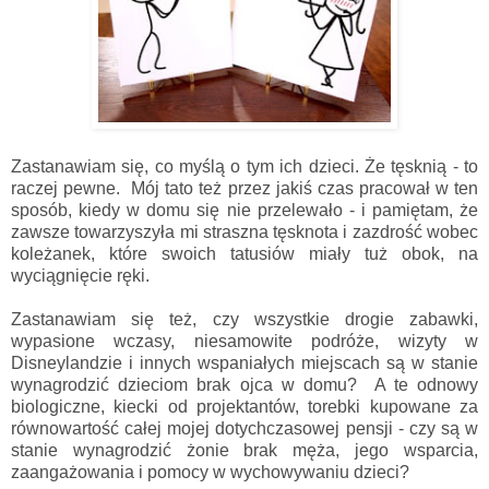
Zastanawiam się, co myślą o tym ich dzieci. Że tęsknią - to
raczej pewne. Mój tato też przez jakiś czas pracował w ten
sposób, kiedy w domu się nie przelewało - i pamiętam, że
zawsze towarzyszyła mi straszna tęsknota i zazdrość wobec
koleżanek, które swoich tatusiów miały tuż obok, na
wyciągnięcie ręki.
Zastanawiam się też, czy wszystkie drogie zabawki,
wypasione wczasy, niesamowite podróże, wizyty w
Disneylandzie i innych wspaniałych miejscach są w stanie
wynagrodzić dzieciom brak ojca w domu? A te odnowy
biologiczne, kiecki od projektantów, torebki kupowane za
równowartość całej mojej dotychczasowej pensji - czy są w
stanie wynagrodzić żonie brak męża, jego wsparcia,
zaangażowania i pomocy w wychowywaniu dzieci?