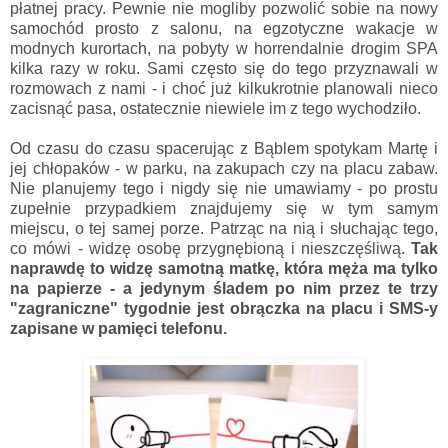
płatnej pracy. Pewnie nie mogliby pozwolić sobie na nowy
samochód prosto z salonu, na egzotyczne wakacje w
modnych kurortach, na pobyty w horrendalnie drogim SPA
kilka razy w roku. Sami często się do tego przyznawali w
rozmowach z nami - i choć już kilkukrotnie planowali nieco
zacisnąć pasa, ostatecznie niewiele im z tego wychodziło.
Od czasu do czasu spacerując z Bąblem spotykam Martę i
jej chłopaków - w parku, na zakupach czy na placu zabaw.
Nie planujemy tego i nigdy się nie umawiamy - po prostu
zupełnie przypadkiem znajdujemy się w tym samym
miejscu, o tej samej porze. Patrząc na nią i słuchając tego,
co mówi - widzę osobę przygnębioną i nieszczęśliwą.
Tak
naprawdę to widzę samotną matkę, która męża ma tylko
na papierze - a jedynym śladem po nim przez te trzy
"zagraniczne" tygodnie jest obrączka na placu i SMS-y
zapisane w pamięci telefonu.