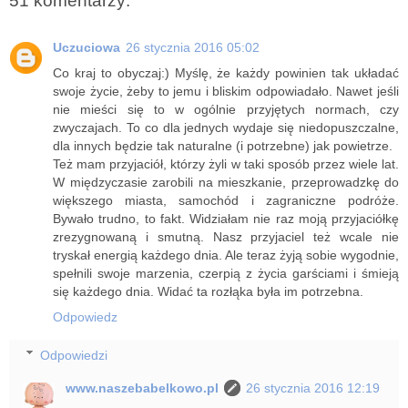
51 komentarzy:
Uczuciowa
26 stycznia 2016 05:02
Co kraj to obyczaj:) Myślę, że każdy powinien tak układać
swoje życie, żeby to jemu i bliskim odpowiadało. Nawet jeśli
nie mieści się to w ogólnie przyjętych normach, czy
zwyczajach. To co dla jednych wydaje się niedopuszczalne,
dla innych będzie tak naturalne (i potrzebne) jak powietrze.
Też mam przyjaciół, którzy żyli w taki sposób przez wiele lat.
W międzyczasie zarobili na mieszkanie, przeprowadzkę do
większego miasta, samochód i zagraniczne podróże.
Bywało trudno, to fakt. Widziałam nie raz moją przyjaciółkę
zrezygnowaną i smutną. Nasz przyjaciel też wcale nie
tryskał energią każdego dnia. Ale teraz żyją sobie wygodnie,
spełnili swoje marzenia, czerpią z życia garściami i śmieją
się każdego dnia. Widać ta rozłąka była im potrzebna.
Odpowiedz
Odpowiedzi
www.naszebabelkowo.pl
26 stycznia 2016 12:19