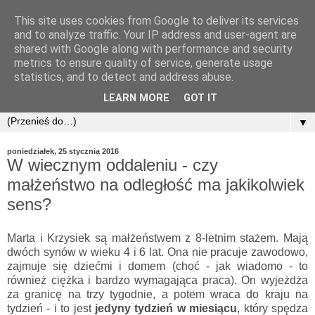
This site uses cookies from Google to deliver its services
and to analyze traffic. Your IP address and user-agent are
shared with Google along with performance and security
metrics to ensure quality of service, generate usage
statistics, and to detect and address abuse.
LEARN MORE
GOT IT
▼
poniedziałek, 25 stycznia 2016
W wiecznym oddaleniu - czy
małżeństwo na odległość ma jakikolwiek
sens?
Marta i Krzysiek są małżeństwem z 8-letnim stażem. Mają
dwóch synów w wieku 4 i 6 lat. Ona nie pracuje zawodowo,
zajmuje się dziećmi i domem (choć - jak wiadomo - to
również ciężka i bardzo wymagająca praca). On wyjeżdża
za granicę na trzy tygodnie, a potem wraca do kraju na
tydzień - i to jest
jedyny tydzień w miesiącu
, który spędza