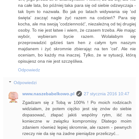
na całe lata, bo później taka para się od siebie odzwyczaja -
tak bym to nazwała. Bo jak po latach widywania się 'od
święta' zacząć nagle żyć razem na codzień? Para się
kocha, ale ma swoją 'codzienność', niezależną od tej drugiej
osoby. To nie jest łatwe i wiem, że czasem trzeba. Ale mając
wybór, wybieram bycie razem. Wolałabym się
przeprowadzić gdzieś tam hen z całym tym naszym
majdanem i żyć skromnie zbierając na ten 'cel'. Ale nie
oceniam, bo każdy ma inaczej. Tylko, że w sytuacji, którą
opisujesz ona nie jest szczęśliwa.
Odpowiedz
Odpowiedzi
www.naszebabelkowo.pl
27 stycznia 2016 10:47
Zgadzam się z Tobą w 100% ! Po moich rodzicach
widziałam, że potem ciężko jest się znów do siebie
dopasować, złapać jakiś wspólny rytm, iść na
konieczne w związku kompromisy. Dlatego moim
zdaniem również lepiej skromnie, ale razem - pewnych
rzeczy nie da się na żadne pieniądze przeliczyć...