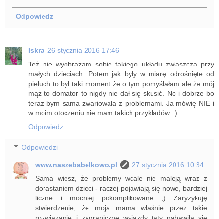
Odpowiedz
Iskra
26 stycznia 2016 17:46
Też nie wyobrażam sobie takiego układu zwłaszcza przy
małych dzieciach. Potem jak były w miarę odrośnięte od
pieluch to był taki moment że o tym pomyślałam ale że mój
mąż to domator to nigdy nie dał się skusić. No i dobrze bo
teraz bym sama zwariowała z problemami. Ja mówię NIE i
w moim otoczeniu nie mam takich przykładów. :)
Odpowiedz
Odpowiedzi
www.naszebabelkowo.pl
27 stycznia 2016 10:34
Sama wiesz, że problemy wcale nie maleją wraz z
dorastaniem dzieci - raczej pojawiają się nowe, bardziej
liczne i mocniej pokomplikowane ;) Zaryzykuję
stwierdzenie, że moja mama właśnie przez takie
rozwiązanie i zagraniczne wyjazdy taty nabawiła się