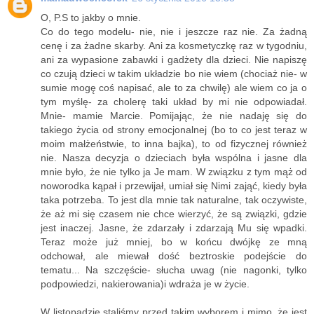
O, P.S to jakby o mnie.
Co do tego modelu- nie, nie i jeszcze raz nie. Za żadną
cenę i za żadne skarby. Ani za kosmetyczkę raz w tygodniu,
ani za wypasione zabawki i gadżety dla dzieci. Nie napiszę
co czują dzieci w takim układzie bo nie wiem (chociaż nie- w
sumie mogę coś napisać, ale to za chwilę) ale wiem co ja o
tym myślę- za cholerę taki układ by mi nie odpowiadał.
Mnie- mamie Marcie. Pomijając, że nie nadaję się do
takiego życia od strony emocjonalnej (bo to co jest teraz w
moim małżeństwie, to inna bajka), to od fizycznej również
nie. Nasza decyzja o dzieciach była wspólna i jasne dla
mnie było, że nie tylko ja Je mam. W związku z tym mąż od
noworodka kąpał i przewijał, umiał się Nimi zająć, kiedy była
taka potrzeba. To jest dla mnie tak naturalne, tak oczywiste,
że aż mi się czasem nie chce wierzyć, że są związki, gdzie
jest inaczej. Jasne, że zdarzały i zdarzają Mu się wpadki.
Teraz może już mniej, bo w końcu dwójkę ze mną
odchował, ale miewał dość beztroskie podejście do
tematu... Na szczęście- słucha uwag (nie nagonki, tylko
podpowiedzi, nakierowania)i wdraża je w życie.
W listopadzie staliśmy przed takim wyborem i mimo, że jest