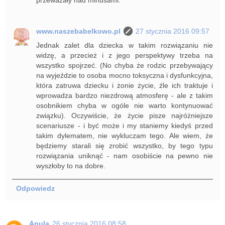
www.naszebabelkowo.pl
27 stycznia 2016 09:57
Jednak zalet dla dziecka w takim rozwiązaniu nie
widzę, a przecież i z jego perspektywy trzeba na
wszystko spojrzeć. (No chyba że rodzic przebywający
na wyjeździe to osoba mocno toksyczna i dysfunkcyjna,
która zatruwa dziecku i żonie życie, źle ich traktuje i
wprowadza bardzo niezdrową atmosferę - ale z takim
osobnikiem chyba w ogóle nie warto kontynuować
związku). Oczywiście, że życie pisze najróżniejsze
scenariusze - i być może i my staniemy kiedyś przed
takim dylematem, nie wykluczam tego. Ale wiem, że
będziemy starali się zrobić wszystko, by tego typu
rozwiązania uniknąć - nam osobiście na pewno nie
wyszłoby to na dobre.
Odpowiedz
Anula
26 stycznia 2016 08:58