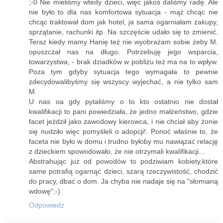
;-0 Nie mieliśmy wtedy dzieci, więc jakoś daliśmy radę. Ale
nie było to dla nas komfortowa sytuacja - mąż chcąc nie
chcąc traktował dom jak hotel, ja sama ogarniałam zakupy,
sprzątanie, rachunki itp. Na szczęście udało się to zmienić.
Teraz kiedy mamy Hanię też nie wyobrażam sobie żeby M.
opuszczał nas na długo. Potrzebuję jego wsparcia,
towarzystwa, - brak dziadków w pobliżu też ma na to wpływ.
Poza tym gdyby sytuacja tego wymagała to pewnie
zdecydowalibyśmy się wszyscy wyjechać, a nie tylko sam
M.
U nas oa gdy pytaliśmy o to kto ostatnio nie dostał
kwalifikacji to pani powiedziała, że jedno małżeństwo, gdzie
facet jeździł jako zawodowy kierowca, i nie chciał aby żonie
się nudziło więc pomyśleli o adopcji!. Ponoć właśnie to, że
faceta nie było w domu i trudno byłoby mu nawiązać relację
z dzieckiem spowodowało, że nie otrzymali kwalifikacji...
Abstrahując już od powodów to podziwiam kobiety,które
same potrafią ogarnąć dzieci, szarą rzeczywistość, chodzić
do pracy, dbać o dom. Ja chyba nie nadaje się na "słomianą
wdowę";-)
Odpowiedz