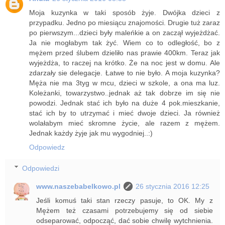
Moja kuzynka w taki sposób żyje. Dwójka dzieci z
przypadku. Jedno po miesiącu znajomości. Drugie tuż zaraz
po pierwszym...dzieci były maleńkie a on zaczął wyjeżdżać.
Ja nie mogłabym tak żyć. Wiem co to odległość, bo z
mężem przed ślubem dzieliło nas prawie 400km. Teraz jak
wyjeżdża, to raczej na krótko. Że na noc jest w domu. Ale
zdarzały sie delegacje. Łatwe to nie było. A moja kuzynka?
Męża nie ma 3tyg w mcu, dzieci w szkole, a ona ma luz.
Koleżanki, towarzystwo..jednak aż tak dobrze im się nie
powodzi. Jednak stać ich było na duże 4 pok.mieszkanie,
stać ich by to utrzymać i mieć dwoje dzieci. Ja również
wolałabym mieć skromne życie, ale razem z mężem.
Jednak każdy żyje jak mu wygodniej..:)
Odpowiedz
Odpowiedzi
www.naszebabelkowo.pl
26 stycznia 2016 12:25
Jeśli komuś taki stan rzeczy pasuje, to OK. My z
Mężem też czasami potrzebujemy się od siebie
odseparować, odpocząć, dać sobie chwilę wytchnienia.