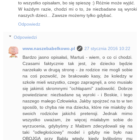
to wszystko opisałam, bo się spieszę :) Różnie może wyjść.
W każdym razie, chodzi mi o to, że niezbadane są wyroki
naszych dzieci... Zawsze możemy tylko gdybać.
Odpowiedz
Odpowiedzi
www.naszebabelkowo.pl
27 stycznia 2016 10:22
Bardzo jasno opisałaś, Martuś - wiem, o co ci chodzi.
Czasami faktycznie tak jest, że dziecko będzie
narzekało w drugą stronę - że rodzice nie mogli sobie
na coś pozwolić, że brakowało kasy, że koledzy w
szkole mieli wszystko, czego zapragnęli, a ono musiało
się jakimiś skromnymi "ochłapami" zadowolić. Dobrze
powiedziane: niezbadane są wyroki - i Boskie, i tego
naszego małego Człowieka. Jakby spojrzeć na to w ten
sposób, to chyba nie ma dziecka, które nie miałoby do
swoich rodziców jakichś pretensji. Jednak mimo
wszystko uważam, że więcej miałabym sobie do
wyrzucenia, gdybyśmy z Małżem zdecydowali się na
taki "odległościowy" model i gdyby nie było nas
OBOJGA przy Bąblu wtedy, kiedy bylibyśmy mu