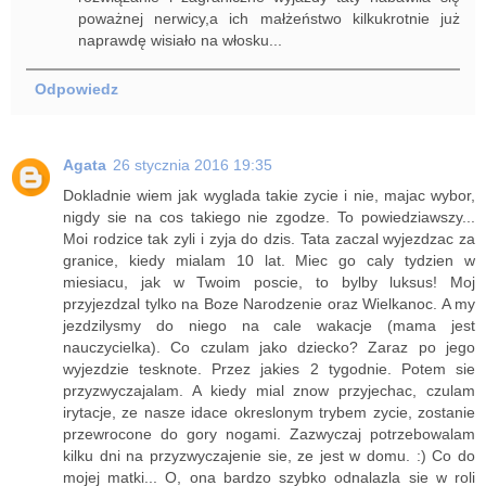
poważnej nerwicy,a ich małżeństwo kilkukrotnie już
naprawdę wisiało na włosku...
Odpowiedz
Agata
26 stycznia 2016 19:35
Dokladnie wiem jak wyglada takie zycie i nie, majac wybor,
nigdy sie na cos takiego nie zgodze. To powiedziawszy...
Moi rodzice tak zyli i zyja do dzis. Tata zaczal wyjezdzac za
granice, kiedy mialam 10 lat. Miec go caly tydzien w
miesiacu, jak w Twoim poscie, to bylby luksus! Moj
przyjezdzal tylko na Boze Narodzenie oraz Wielkanoc. A my
jezdzilysmy do niego na cale wakacje (mama jest
nauczycielka). Co czulam jako dziecko? Zaraz po jego
wyjezdzie tesknote. Przez jakies 2 tygodnie. Potem sie
przyzwyczajalam. A kiedy mial znow przyjechac, czulam
irytacje, ze nasze idace okreslonym trybem zycie, zostanie
przewrocone do gory nogami. Zazwyczaj potrzebowalam
kilku dni na przyzwyczajenie sie, ze jest w domu. :) Co do
mojej matki... O, ona bardzo szybko odnalazla sie w roli