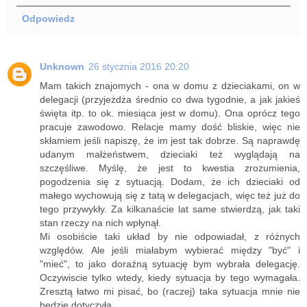
Odpowiedz
Unknown
26 stycznia 2016 20:20
Mam takich znajomych - ona w domu z dzieciakami, on w
delegacji (przyjeżdża średnio co dwa tygodnie, a jak jakieś
święta itp. to ok. miesiąca jest w domu). Ona oprócz tego
pracuje zawodowo. Relacje mamy dość bliskie, więc nie
skłamiem jeśli napiszę, że im jest tak dobrze. Są naprawdę
udanym małżeństwem, dzieciaki też wyglądają na
szczęśliwe. Myślę, że jest to kwestia zrozumienia,
pogodzenia się z sytuacją. Dodam, że ich dzieciaki od
małego wychowują się z tatą w delegacjach, więc też już do
tego przywykły. Za kilkanaście lat same stwierdzą, jak taki
stan rzeczy na nich wpłynął.
Mi osobiście taki układ by nie odpowiadał, z różnych
względów. Ale jeśli miałabym wybierać między "być" i
"mieć", to jako doraźną sytuację bym wybrała delegację.
Oczywiscie tylko wtedy, kiedy sytuacja by tego wymagała.
Zresztą łatwo mi pisać, bo (raczej) taka sytuacja mnie nie
będzie dotyczyła.