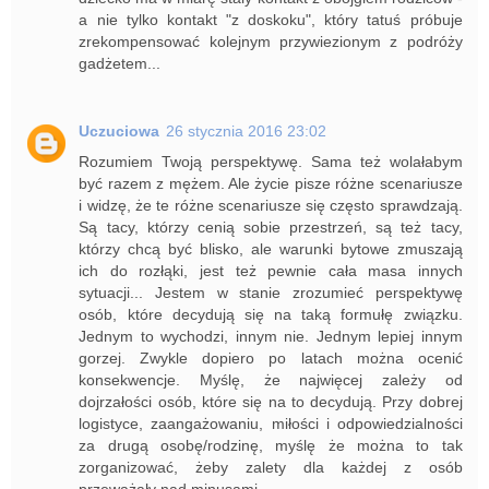
a nie tylko kontakt "z doskoku", który tatuś próbuje
zrekompensować kolejnym przywiezionym z podróży
gadżetem...
Uczuciowa
26 stycznia 2016 23:02
Rozumiem Twoją perspektywę. Sama też wolałabym
być razem z mężem. Ale życie pisze różne scenariusze
i widzę, że te różne scenariusze się często sprawdzają.
Są tacy, którzy cenią sobie przestrzeń, są też tacy,
którzy chcą być blisko, ale warunki bytowe zmuszają
ich do rozłąki, jest też pewnie cała masa innych
sytuacji... Jestem w stanie zrozumieć perspektywę
osób, które decydują się na taką formułę związku.
Jednym to wychodzi, innym nie. Jednym lepiej innym
gorzej. Zwykle dopiero po latach można ocenić
konsekwencje. Myślę, że najwięcej zależy od
dojrzałości osób, które się na to decydują. Przy dobrej
logistyce, zaangażowaniu, miłości i odpowiedzialności
za drugą osobę/rodzinę, myślę że można to tak
zorganizować, żeby zalety dla każdej z osób
przeważały nad minusami.