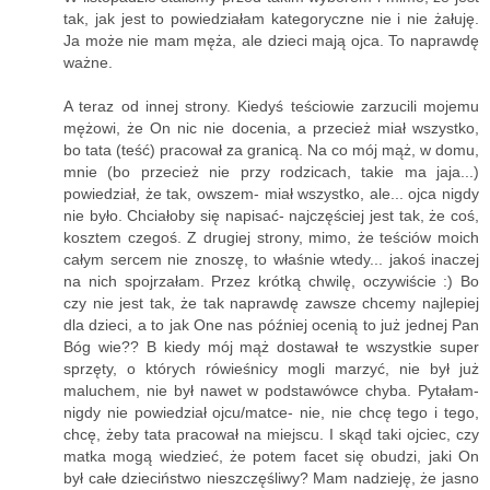
tak, jak jest to powiedziałam kategoryczne nie i nie żałuję.
Ja może nie mam męża, ale dzieci mają ojca. To naprawdę
ważne.
A teraz od innej strony. Kiedyś teściowie zarzucili mojemu
mężowi, że On nic nie docenia, a przecież miał wszystko,
bo tata (teść) pracował za granicą. Na co mój mąż, w domu,
mnie (bo przecież nie przy rodzicach, takie ma jaja...)
powiedział, że tak, owszem- miał wszystko, ale... ojca nigdy
nie było. Chciałoby się napisać- najczęściej jest tak, że coś,
kosztem czegoś. Z drugiej strony, mimo, że teściów moich
całym sercem nie znoszę, to właśnie wtedy... jakoś inaczej
na nich spojrzałam. Przez krótką chwilę, oczywiście :) Bo
czy nie jest tak, że tak naprawdę zawsze chcemy najlepiej
dla dzieci, a to jak One nas później ocenią to już jednej Pan
Bóg wie?? B kiedy mój mąż dostawał te wszystkie super
sprzęty, o których rówieśnicy mogli marzyć, nie był już
maluchem, nie był nawet w podstawówce chyba. Pytałam-
nigdy nie powiedział ojcu/matce- nie, nie chcę tego i tego,
chcę, żeby tata pracował na miejscu. I skąd taki ojciec, czy
matka mogą wiedzieć, że potem facet się obudzi, jaki On
był całe dzieciństwo nieszczęśliwy? Mam nadzieję, że jasno