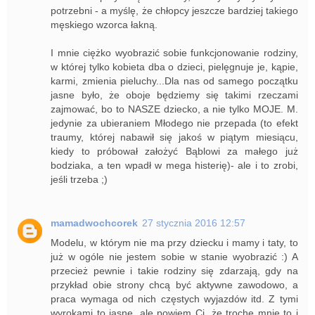
potrzebni - a myślę, że chłopcy jeszcze bardziej takiego
męskiego wzorca łakną.
I mnie ciężko wyobrazić sobie funkcjonowanie rodziny,
w której tylko kobieta dba o dzieci, pielęgnuje je, kąpie,
karmi, zmienia pieluchy...Dla nas od samego początku
jasne było, że oboje będziemy się takimi rzeczami
zajmować, bo to NASZE dziecko, a nie tylko MOJE. M.
jedynie za ubieraniem Młodego nie przepada (to efekt
traumy, której nabawił się jakoś w piątym miesiącu,
kiedy to próbował założyć Bąblowi za małego już
bodziaka, a ten wpadł w mega histerię)- ale i to zrobi,
jeśli trzeba ;)
mamadwochcorek
27 stycznia 2016 12:57
Modelu, w którym nie ma przy dziecku i mamy i taty, to
już w ogóle nie jestem sobie w stanie wyobrazić :) A
przecież pewnie i takie rodziny się zdarzają, gdy na
przykład obie strony chcą być aktywne zawodowo, a
praca wymaga od nich częstych wyjazdów itd. Z tymi
wyrokami to jasne, ale powiem Ci, że trochę mnie to i