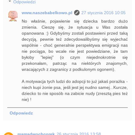
Odpowiedzi
www.naszebabelkowo.pl
27 stycznia 2016 10:05
No właśnie, pojawienie się dziecka bardzo dużo
zmienia. Cieszę się, że sytuacja u Was została
opanowana :) Gdybyśmy zostali postawieni przed taką
decyzją, pewnie też zdecydowalibyśmy się wyjechać
wspólnie - choć generalnie perspektywa emigracji nas
nie pociąga, bo wcale nie jest powiedziane, że tam
byłoby "lepiej" (o czym niejednokrotnie się
przekonałam, patrząc na niektórych znajomych,
wracających z zagranicy z podkulonym ogonem).
A motywacja tych ludzi do adopcji to już jakaś porażka -
niech kupi żonie psa, jeśli jest jej nudno samej...Kurcze,
dziecko to nie sposób na zabicie nudy (zresztą pies też
nie) !
Odpowiedz
mamadwochcorek
26 stycznia 2016 13:58