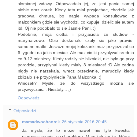
slomianej wdowy. Odpowiadalo jej, ze jest pania samej
siebie oraz corek. Kiedy tata mial przyjechac, chodzila jak
gradowa chmura, bo nagle wypada konsultowac z
malzonkiem gdzie sie wychodzi, co kupuje, dzielic sie autem
itd. Oj nie podobalo to sie Jasnie Pani. ;)
Podobnie, moja ciotka i przyjaciola ze studiow -
marynarzowe. Obie doskonale czuly sie jako prawie-
samotne matki. Jeszcze mojej kolezanki maz przyjezdzal co
6 tygodni na jakis miesiac. Ale maz ciotki przyplywal srednio
co 9-12 miesiecy. Kiedy rodzily sie blizniaki, nie bylo go przy
porodzie, przyplynal kiedy mialy 3 miesiace! :D Ale zadna
nigdy nie narzekala, wrecz przeciwnie, marudzily kiedy
zblizalo sie przyplyniecie Pana Malzonka. ;)
Wniosek? Mysle, ze do wszystkiego mozna sie
przyzwyczaic... Niestety... ;)
Odpowiedz
Odpowiedzi
mamadwochcorek
26 stycznia 2016 20:45
Ja myślę, że to może nawet nie tyle kwestia
przyzwyczajenia, co charakteru. Mam koleżankę, której