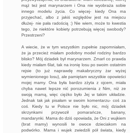
mąż też jest marynarzem i Ona nie wyobraża sobie
innego modelu życia. Co więcej- kiedy Ona ma
przyjechać, albo z jakiś względów jest na miejscu
dłużej- nie pała radością :) Nie wiem, może to kwestia
tego, że niektóre kobiety potrzebują więcej swobody?
Przestrzeni?
A wiecie, że w tym wszystkim zupełnie zapomniałam,
że ja przecież miałam podobny model rodziny bardzo
blisko? Mój dziadek był marynarzem. Zmarł co prawda
kiedy miałam 6lat, tak na ironię losu po swoim ostatnim
rejsie (to już naprawdę makabryczny żar wyżej
wymienionego losu), ale pamiętam wszystkie opowieści
mojej mamy. Ona była bardzo zżyta z ojcem, miała
chyba nawet lepsze nić porozumienia z Nim, niż ze
swoją mamą, więc ciężko było Jej w takim układzie.
Jednak tak jak pisałam w swoim komentarzu- coś za
coś. Kiedy tu w Polsce nie było nic, mój dziadek
skrzynkami przywoził pomarańcze, banany,
mandarynki. Mama do dziś opowiada, że Oni z wujkiem
(brat mamy) wynosili te owoce dzieciakom na
podwórko. Mama i wujek zwiedzili pół świata, kiedy