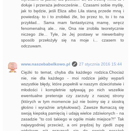
dołuje i przeraża jednocześnie... Czasami sobie myślę,
jak to będzie, jeśli Eliza albo Lila staną przede mną i
powiedzą- to i to zrobiłaś źle, bo przez to, to i to na
przykład... Sama mam fantastyczną mamę, wręcz
fenomenalną ale... nie, Ona nie zrobiła teoretycznie
niczego źle... Tyle, że Jej postawy w niewerbalny
sposób przełożyły się na moje i... czasem to
odczuwam.
www.naszebabelkowo.pl
27 stycznia 2016 15:44
Ciężki to temat, chyba dla każdego rodzica.Chociaż
nie, nie dla każdego - moi rodzice jakby wyparli
wszystkie błędy, które popełnili w naszym dzieciństwie i
młodości i kompletnie spływają po nich wszelkie
ewentualne pretensje czy zarzuty z naszej strony
(których w tym momencie już nie boimy się z siostrą
głośno i wyraźnie artykułować). Zawsze tłumaczą się
swoją kiepską pamięcią i udają wielce zdziwionych - na
zasadzie "to coś takiego w ogóle miało miejsce?!" Tak
najwygodniej przecież, a oni prędzej by zjedli zupę
widelcem niż przyznali się do swoich porażek