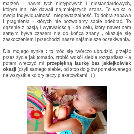
marzeń - nawet tych nietypowych i niestandardowych,
którym inni nie dawali najmniejszych szans.
To walka o
swoją indywidualność i niepowtarzalność. To dobra zabawa
i pragnienia - których nie pozwalamy sobie odebrać. To
dążenie z pasją i wytrwałością - do celu, który nawet nam
samym bywa czasem nie do końca znany , okazuje się
zaskoczeniem i przechodzi nasze najśmielsze oczekiwania.
Dla mojego synka : to móc się twórczo ubrudzić, przejść
przez życie jak tornado, zrobić wokół siebie rozgardiasz - a
potem wręczyć mi
przepiękną laurkę bez jakiejkolwiek
okazji
(czyli samego siebie, od stóp do głów pomalowanego
na wszystkie kolory tęczy plakatówkami :) )