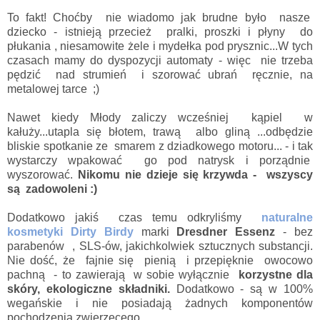
To fakt! Choćby nie wiadomo jak brudne było nasze
dziecko - istnieją przecież pralki, proszki i płyny do
płukania , niesamowite żele i mydełka pod prysznic...W tych
czasach mamy do dyspozycji automaty - więc nie trzeba
pędzić nad strumień i szorować ubrań ręcznie, na
metalowej tarce ;)
Nawet kiedy Młody zaliczy wcześniej kąpiel w
kałuży...utapla się błotem, trawą albo gliną ...odbędzie
bliskie spotkanie ze smarem z dziadkowego motoru... - i tak
wystarczy wpakować go pod natrysk i porządnie
wyszorować.
Nikomu nie dzieje się krzywda - wszyscy
są zadowoleni :)
Dodatkowo jakiś czas temu odkryliśmy
naturalne
kosmetyki Dirty Birdy
marki
Dresdner Essenz
- bez
parabenów , SLS-ów, jakichkolwiek sztucznych substancji.
Nie dość, że fajnie się pienią i przepięknie owocowo
pachną - to zawierają w sobie wyłącznie
korzystne dla
skóry, ekologiczne składniki.
Dodatkowo - są w 100%
wegańskie i nie posiadają żadnych komponentów
pochodzenia zwierzęcego.