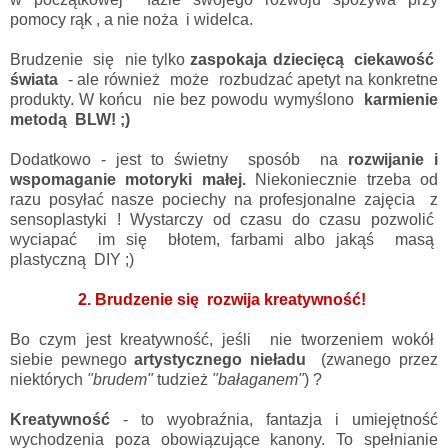
pomocy rąk , a nie noża i widelca.
Brudzenie się nie tylko
zaspokaja dziecięcą ciekawość
świata
- ale również może rozbudzać apetyt na konkretne
produkty. W końcu nie bez powodu wymyślono
karmienie
metodą BLW! ;)
Dodatkowo - jest to świetny sposób na
rozwijanie i
wspomaganie motoryki małej.
Niekoniecznie trzeba od
razu posyłać nasze pociechy na profesjonalne zajęcia z
sensoplastyki ! Wystarczy od czasu do czasu pozwolić
wyciapać im się błotem, farbami albo jakąś masą
plastyczną DIY ;)
2. Brudzenie się rozwija kreatywność!
Bo czym jest kreatywność, jeśli nie tworzeniem wokół
siebie pewnego
artystycznego nieładu
(zwanego przez
niektórych
"brudem"
tudzież
"bałaganem"
) ?
Kreatywność
- to wyobraźnia, fantazja i umiejętność
wychodzenia poza obowiązujące kanony. To spełnianie