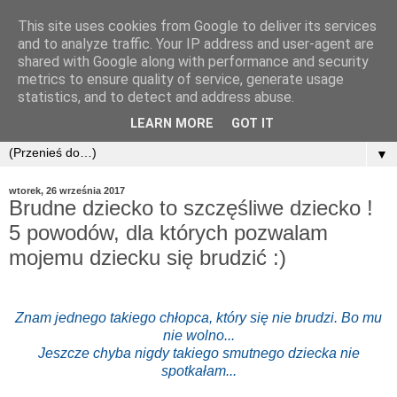
This site uses cookies from Google to deliver its services
and to analyze traffic. Your IP address and user-agent are
shared with Google along with performance and security
metrics to ensure quality of service, generate usage
statistics, and to detect and address abuse.
LEARN MORE
GOT IT
▼
wtorek, 26 września 2017
Brudne dziecko to szczęśliwe dziecko !
5 powodów, dla których pozwalam
mojemu dziecku się brudzić :)
Znam jednego takiego chłopca, który się nie brudzi. Bo mu
nie wolno...
Jeszcze chyba nigdy takiego smutnego dziecka nie
spotkałam...