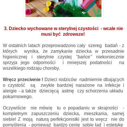
3. Dziecko wychowane w sterylnej czystości - wcale nie
musi być zdrowsze!
W ostatnich latach przeprowadzono cały szereg badań - z
których wynika, że zamykanie dziecka w przesadnie
higienicznej i sterylnie czystej
"bańce"
niekoniecznie
sprzyja jego odporności i mniejszej podatności na
wszelkiego rodzaju choroby.
Wręcz przeciwnie !
Dzieci rodziców nadmiernie dbających
o czystość są zwykle bardziej narażone na infekcje i
alergie - a także dziecięcą astmę czy schorzenia układu
pokarmowego.
Oczywiście nie mówię tu o popadaniu w skrajności -
kompletnym zapuszczeniu dziecka, mieszkania, samej
siebie! Z moją naturą perfekcjonistki jest to wręcz nie do
pomyślenia - ponieważ bardzo cenię sobie ład i estetykę