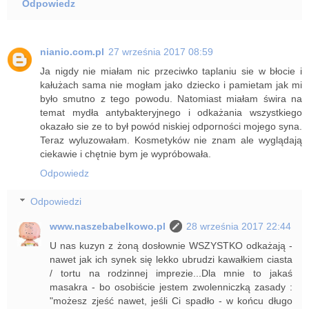
Odpowiedz
nianio.com.pl
27 września 2017 08:59
Ja nigdy nie miałam nic przeciwko taplaniu sie w błocie i
kałużach sama nie mogłam jako dziecko i pamietam jak mi
było smutno z tego powodu. Natomiast miałam świra na
temat mydła antybakteryjnego i odkażania wszystkiego
okazało sie ze to był powód niskiej odporności mojego syna.
Teraz wyluzowałam. Kosmetyków nie znam ale wyglądają
ciekawie i chętnie bym je wypróbowała.
Odpowiedz
Odpowiedzi
www.naszebabelkowo.pl
28 września 2017 22:44
U nas kuzyn z żoną dosłownie WSZYSTKO odkażają -
nawet jak ich synek się lekko ubrudzi kawałkiem ciasta
/ tortu na rodzinnej imprezie...Dla mnie to jakaś
masakra - bo osobiście jestem zwolenniczką zasady :
"możesz zjeść nawet, jeśli Ci spadło - w końcu długo