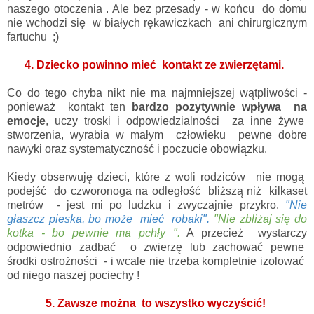
naszego otoczenia . Ale bez przesady - w końcu do domu
nie wchodzi się w białych rękawiczkach ani chirurgicznym
fartuchu ;)
4. Dziecko powinno mieć kontakt ze zwierzętami.
Co do tego chyba nikt nie ma najmniejszej wątpliwości -
ponieważ kontakt ten
bardzo pozytywnie wpływa na
emocje
, uczy troski i odpowiedzialności za inne żywe
stworzenia, wyrabia w małym człowieku pewne dobre
nawyki oraz systematyczność i poczucie obowiązku.
Kiedy obserwuję dzieci, które z woli rodziców nie mogą
podejść do czworonoga na odległość bliższą niż kilkaset
metrów - jest mi po ludzku i zwyczajnie przykro.
"Nie
głaszcz pieska, bo może mieć robaki".
"Nie zbliżaj się do
kotka - bo pewnie ma pchły ".
A przecież wystarczy
odpowiednio zadbać o zwierzę lub zachować pewne
środki ostrożności - i wcale nie trzeba kompletnie izolować
od niego naszej pociechy !
5. Zawsze można to wszystko wyczyścić!