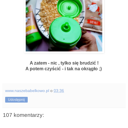
A zatem - nic , tylko się brudzić !
A potem czyścić - i tak na okrągło ;)
www.naszebabelkowo.pl
o
03:36
Udostępnij
107 komentarzy: