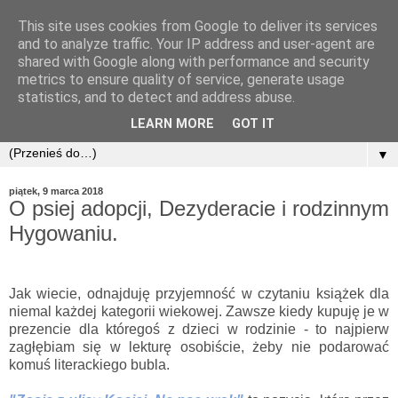
This site uses cookies from Google to deliver its services
and to analyze traffic. Your IP address and user-agent are
shared with Google along with performance and security
metrics to ensure quality of service, generate usage
statistics, and to detect and address abuse.
LEARN MORE
GOT IT
▼
piątek, 9 marca 2018
O psiej adopcji, Dezyderacie i rodzinnym
Hygowaniu.
Jak wiecie, odnajduję przyjemność w czytaniu książek dla
niemal każdej kategorii wiekowej. Zawsze kiedy kupuję je w
prezencie dla któregoś z dzieci w rodzinie - to najpierw
zagłębiam się w lekturę osobiście, żeby nie podarować
komuś literackiego bubla.