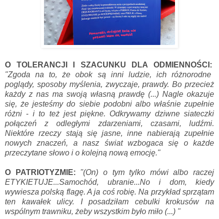
O TOLERANCJI I SZACUNKU DLA ODMIENNOŚCI:
"Zgoda na to, że obok są inni ludzie, ich różnorodne
poglądy, sposoby myślenia, zwyczaje, prawdy. Bo przecież
każdy z nas ma swoją własną prawdę (...) Nagle okazuje
się, że jesteśmy do siebie podobni albo właśnie zupełnie
różni - i to też jest piękne. Odkrywamy dziwne siateczki
połączeń z odległymi zdarzeniami, czasami, ludźmi.
Niektóre rzeczy stają się jasne, inne nabierają zupełnie
nowych znaczeń, a nasz świat wzbogaca się o każde
przeczytane słowo i o kolejną nową emocję."
O PATRIOTYZMIE:
"(On) o t
y
m tylko mówi albo raczej
ETYKIETUJE...Samochód, ubranie...No i dom, kiedy
wywiesza polską flagę. A ja coś robię. Na przykład sprzątam
ten kawałek ulic
y
. I posadziłam cebulki krokusów na
wspólnym trawniku, żeby wszystkim było miło (...) "