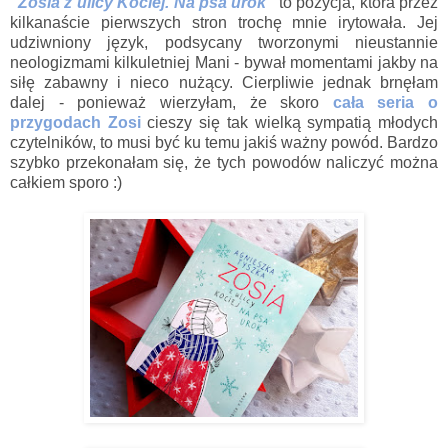
"Zosia z ulicy Kociej. Na psa urok"
to pozycja, która przez
kilkanaście pierwszych stron trochę mnie irytowała. Jej
udziwniony język, podsycany tworzonymi nieustannie
neologizmami kilkuletniej Mani - bywał momentami jakby na
siłę zabawny i nieco nużący. Cierpliwie jednak brnęłam
dalej - ponieważ wierzyłam, że skoro
cała seria o
przygodach Zosi
cieszy się tak wielką sympatią młodych
czytelników, to musi być ku temu jakiś ważny powód. Bardzo
szybko przekonałam się, że tych powodów naliczyć można
całkiem sporo :)