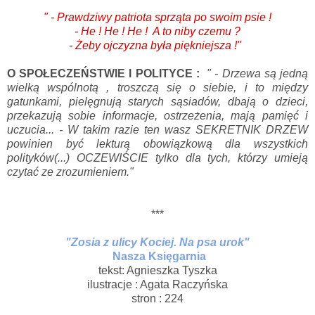
" - Prawdziwy patriota sprząta po swoim psie !
- He ! He ! He ! A to niby czemu ?
- Żeby ojczyzna była piękniejsza !"
O SPOŁECZEŃSTWIE I POLITYCE :
" - Drzewa są jedną
wielką wspólnotą , troszczą się o siebie, i to między
gatunkami, pielęgnują starych sąsiadów, dbają o dzieci,
przekazują sobie informacje, ostrzeżenia, mają pamięć i
uczucia... - W takim razie ten wasz SEKRETNIK DRZEW
powinien być lekturą obowiązkową dla wszystkich
polityków(...) OCZEWIŚCIE tylko dla tych, którzy umieją
czytać ze zrozumieniem."
***
"Zosia z ulicy Kociej. Na psa urok"
Nasza Księgarnia
tekst: Agnieszka Tyszka
ilustracje : Agata Raczyńska
stron : 224