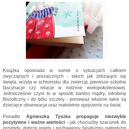
Książka opowiada w sumie o sytuacjach całkiem
zwyczajnych i prozaicznych - takich jak zbliżające się
święta, wizyta w schronisku dla zwierząt, pierwsze szkolne
fascynacje czy relacje w rodzinie wielopokoleniowej.
Jednocześnie czyni to w sposób bardzo mądry, odrobinę
filozoficzny i do bólu szczery - ponieważ właśnie takie są
dziecięce obserwacje oraz małoletnie spojrzenie na świat.
Ponadto
Agnieszka Tyszka
propaguje niezwykle
pozytywne i ważne wartości
- jak chociażby szacunek do
przyrody, dobrze pojęty i pozbawiony fanatyzmu patriotyzm