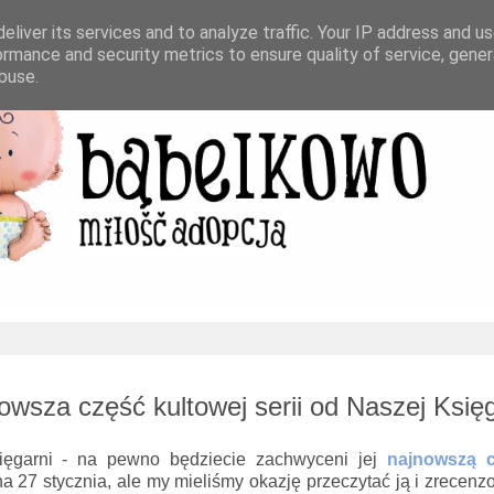
eliver its services and to analyze traffic. Your IP address and u
ormance and security metrics to ensure quality of service, gene
buse.
wsza część kultowej serii od Naszej Księg
ięgarni - na pewno będziecie zachwyceni jej
najnowszą c
a 27 stycznia, ale my mieliśmy okazję przeczytać ją i zrecen