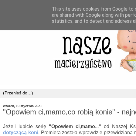
This site uses cookies from Google to d
are shared with Google along with perf
statistics, and to detect and address a
wtorek, 19 stycznia 2021
"Opowiem ci,mamo,co robią konie" - najno
Jeżeli lubicie serię
"Opowiem ci,mamo..."
od Naszej Ks
dotyczącą koni
. Premiera została wprawdzie przewidziana n