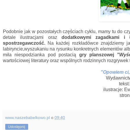
Podobnie jak w pozostałych częściach cyklu, mamy tu do cz
detale ilustracjami oraz
dodatkowymi zagadkami i ł
spostrzegawczość.
Na każdej rozkładówce znajdziemy jak
labiryncie,wyszukaniu na rysunku konkretnych elementów a
miła niespodzianka pod postacią
gry planszowej
"Wyśc
wartościowej literatury oraz wspólnych rodzinnych rozgrywek t
"Opowiem ci,
Wydawnictw
tekst
ilustracje: 
stron
www.naszebabelkowo.pl
o
09:40
Udostępnij