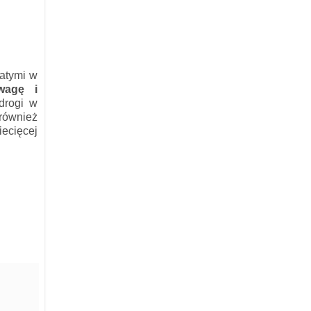
gatymi w
wagę i
drogi w
 również
iecięcej