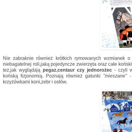
Nie zabraknie również krótkich rymowanych wzmianek o h
niebagatelnej roli,jaką pojedyncze zwierzęta oraz całe koński
też,jak wyglądają
pegaz,centaur czy jednorożec
- czyli 
końską fizjonomią. Poznają również gatunki
"mieszane"
-
krzyżówkami koni,zebr i osłów.