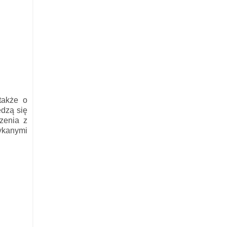
także o
edzą się
zenia z
ykanymi