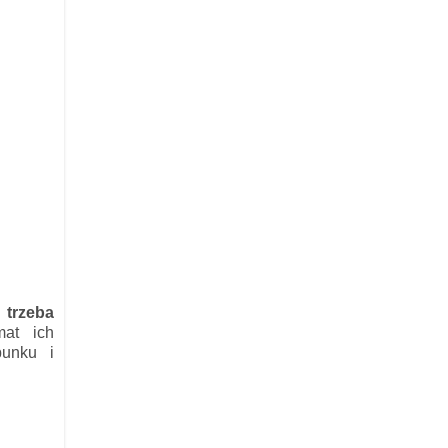
 trzeba
at ich
punku i