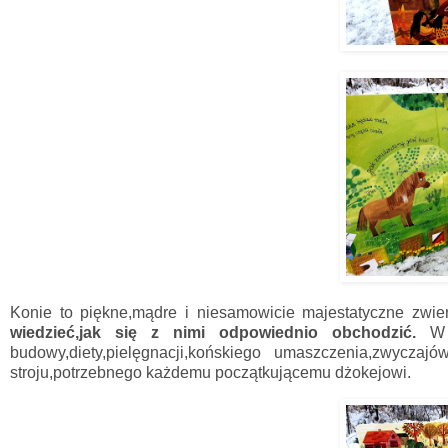
Konie to piękne,mądre i niesamowicie majestatyczne zwie
wiedzieć,jak się z nimi odpowiednio obchodzić.
W k
budowy,diety,pielęgnacji,końskiego umaszczenia,zwycz
stroju,potrzebnego każdemu początkującemu dżokejowi.