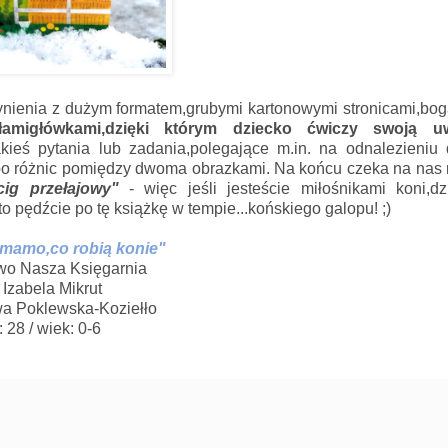
ynienia z dużym formatem,grubymi kartonowymi stronicami,bo
amigłówkami,dzięki którym dziecko ćwiczy swoją u
ieś pytania lub zadania,polegające m.in. na odnalezieniu 
lbo różnic pomiędzy dwoma obrazkami. Na końcu czeka na nas
ig przełajowy"
- więc jeśli jesteście miłośnikami koni,dz
o pędźcie po tę książkę w tempie...końskiego galopu! ;)
mamo,co robią konie"
o Nasza Księgarnia
: Izabela Mikrut
Ewa Poklewska-Koziełło
: 28 / wiek: 0-6