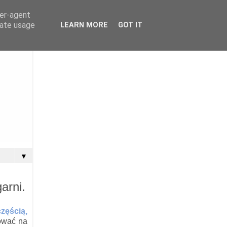
ser-agent
rate usage
LEARN MORE
GOT IT
▼
arni.
zęścią,
zować na