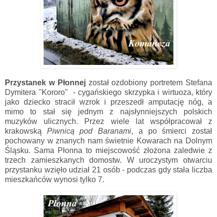
Przystanek w Płonnej
został ozdobiony portretem Stefana
Dymitera "Kororo" - cygańskiego skrzypka i wirtuoza, który
jako dziecko stracił wzrok i przeszedł amputację nóg, a
mimo to stał się jednym z najsłynniejszych polskich
muzyków ulicznych. Przez wiele lat współpracował z
krakowską
Piwnicą pod Baranami
, a po śmierci został
pochowany w znanych nam świetnie Kowarach na Dolnym
Śląsku. Sama Płonna to miejscowość złożona zaledwie z
trzech zamieszkanych domostw. W uroczystym otwarciu
przystanku wzięło udział 21 osób - podczas gdy stała liczba
mieszkańców wynosi tylko 7.