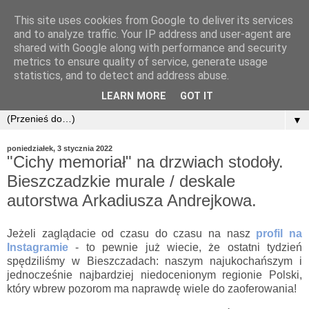
This site uses cookies from Google to deliver its services
and to analyze traffic. Your IP address and user-agent are
shared with Google along with performance and security
metrics to ensure quality of service, generate usage
statistics, and to detect and address abuse.
LEARN MORE
GOT IT
▼
poniedziałek, 3 stycznia 2022
"Cichy memoriał" na drzwiach stodoły.
Bieszczadzkie murale / deskale
autorstwa Arkadiusza Andrejkowa.
Jeżeli zaglądacie od czasu do czasu na nasz
profil na
Instagramie
- to pewnie już wiecie, że ostatni tydzień
spędziliśmy w Bieszczadach: naszym najukochańszym i
jednocześnie najbardziej niedocenionym regionie Polski,
który wbrew pozorom ma naprawdę wiele do zaoferowania!