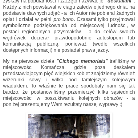
zyskały na popularności i zaczęto nazywać je
"deskalami"
.
Każdy z nich powstawał w ciągu zaledwie jednego dnia, na
podstawie dawnych zdjęć - a ich Autor nie pobierał żadnych
opłat i działał w pełni
pro bono
. Czasami tylko przyjmował
symboliczne podziękowania od miejscowej ludności, w
postaci regionalnych przysmaków - a do celów swoich
wędrówek docierał prawdopodobnie autostopem lub
komunikacją publiczną, ponieważ (wedle wszelkich
dostępnych informacji) nie posiadał prawa jazdy.
My na pierwsze dzieła
"Cichego memoriału"
trafiliśmy w
miejscowości Komańcza, gdzie poza deskalem
przedstawiającym pięć wiejskich kobiet znajdziemy również
wizerunki sowy i wilka pod tamtejszym kolejowym
wiaduktem. To właśnie te prace spodobały nam się tak
bardzo, że postanowiliśmy przemierzyć kilka sąsiednich
miejscowości w poszukiwaniu kolejnych obrazów - a
poniżej prezentujemy Wam rezultaty naszej wyprawy :)