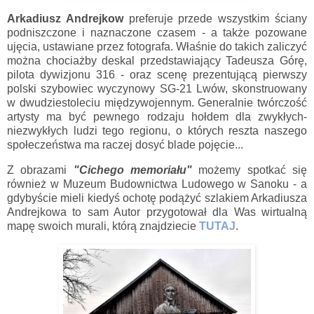
Arkadiusz Andrejkow
preferuje przede wszystkim ściany
podniszczone i naznaczone czasem - a także pozowane
ujęcia, ustawiane przez fotografa. Właśnie do takich zaliczyć
można chociażby deskal przedstawiający Tadeusza Górę,
pilota dywizjonu 316 - oraz scenę prezentującą pierwszy
polski szybowiec wyczynowy SG-21 Lwów, skonstruowany
w dwudziestoleciu międzywojennym. Generalnie twórczość
artysty ma być pewnego rodzaju hołdem dla zwykłych-
niezwykłych ludzi tego regionu, o których reszta naszego
społeczeństwa ma raczej dosyć blade pojęcie...
Z obrazami
"Cichego memoriału"
możemy spotkać się
również w Muzeum Budownictwa Ludowego w Sanoku - a
gdybyście mieli kiedyś ochotę podążyć szlakiem Arkadiusza
Andrejkowa to sam Autor przygotował dla Was wirtualną
mapę swoich murali, którą znajdziecie
TUTAJ
.