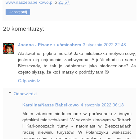
www.naszebabelkowo.pl
o
21:57
Udostępnij
20 komentarzy:
Joanna - Pisane z uśmiechem
3 stycznia 2022 22:48
Ale świetne, piękne murale! Jako miłośniczka motywu sowy,
jestem nią najmocniej zachwycona. A jeśli chodzi o same
Bieszczady, to tak je odbierasz: jako niedocenione? Ja
często słyszę, że ktoś marzy o podróży tam 😊
Odpowiedz
Odpowiedzi
Karolina/Nasze Bąbelkowo
4 stycznia 2022 06:18
Moim zdaniem niedocenione w porównaniu z innymi
górskimi miejscówkami. W sezonie zimowym w Tatrach
i Karkonoszach tłumy - natomiast w Bieszczadach
raczej niewielu turystów. W Polańczyku większość
pensjonatów i restauracji zamnkięta, bo nie ma