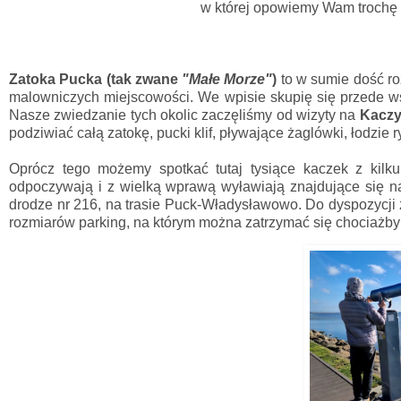
w której opowiemy Wam trochę
Zatoka Pucka
(tak zwane
"Małe Morze"
)
to w sumie dość roz
malowniczych miejscowości. We wpisie skupię się przede ws
Nasze zwiedzanie tych okolic zaczęliśmy od wizyty na
Kaczy
podziwiać całą zatokę, pucki klif, pływające żaglówki, łodzie 
Oprócz tego możemy spotkać tutaj tysiące kaczek z kilku
odpoczywają i z wielką wprawą wyławiają znajdujące się n
drodze nr 216, na trasie Puck-Władysławowo. Do dyspozycji 
rozmiarów parking, na którym można zatrzymać się chociaż