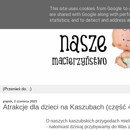
This site uses cookies from Google to d
are shared with Google along with perf
statistics, and to detect and address a
piątek, 2 czerwca 2023
Atrakcje dla dzieci na Kaszubach (część 
O naszych kaszubskich przygodach mieli
- natomiast dzisiaj przybywamy do Was z