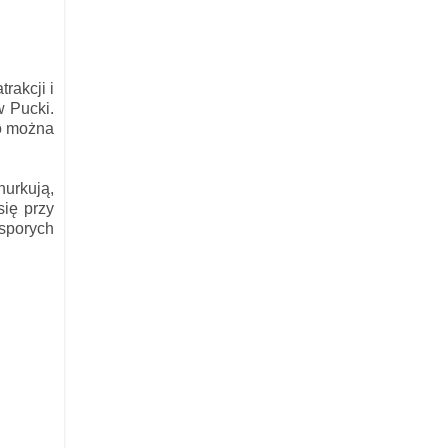
rakcji i
w Pucki.
go można
urkują,
się przy
 sporych