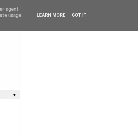
ser-agent
rate usage
LEARN MORE
GOT IT
▼