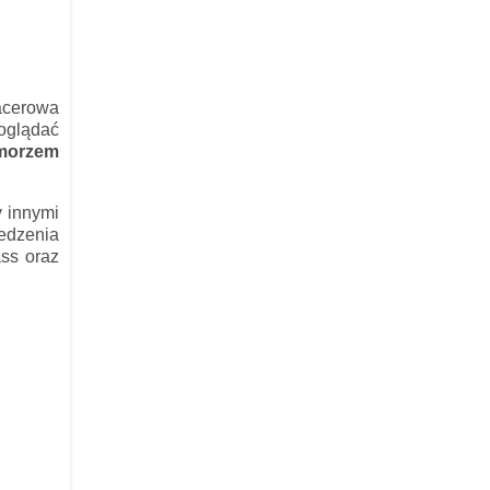
acerowa
 oglądać
 morzem
y innymi
iedzenia
ass oraz