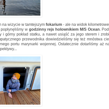
am na wizycie w tamtejszym
fokarium
- ale na widok kilometrowej
o popłynęliśmy w
godzinny rejs holownikiem M/S Ocean
. Pod
 i górny pokład statku, a nawet usiąść za jego sterem i zrob
mpatycznego przewodnika dowiedzieliśmy się też mnóstwa ci
awnego portu marynarki wojennej. Ostatecznie dotarliśmy aż 
pektywy...