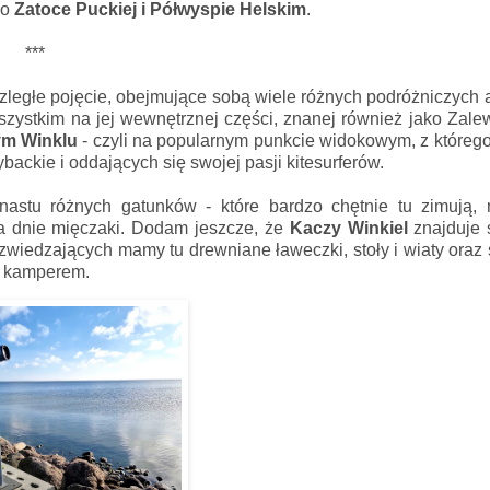
 o
Zatoce Puckiej i Półwyspie Helskim
.
***
ległe pojęcie, obejmujące sobą wiele różnych podróżniczych at
zystkim na jej wewnętrznej części, znanej również jako Zale
m Winklu
- czyli na popularnym punkcie widokowym, z które
rybackie i oddających się swojej pasji kitesurferów.
nastu różnych gatunków - które bardzo chętnie tu zimują, n
a dnie mięczaki. Dodam jeszcze, że
Kaczy Winkiel
znajduje 
zwiedzających mamy tu drewniane ławeczki, stoły i wiaty oraz
by kamperem.