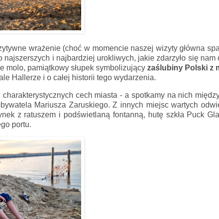
ozytywne wrażenie (choć w momencie naszej wizyty główna sp
o najszerszych i najbardziej urokliwych, jakie zdarzyło się nam
iane molo, pamiątkowy słupek symbolizujący
zaślubiny Polski z
 Hallerze i o całej historii tego wydarzenia.
ej charakterystycznych cech miasta - a spotkamy na nich międz
obywatela Mariusza Zaruskiego. Z innych miejsc wartych odw
nek z ratuszem i podświetlaną fontanną, hutę szkła Puck Gl
go portu.