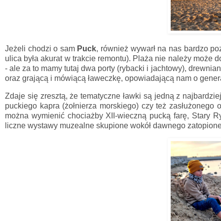
Jeżeli chodzi o sam
Puck
, również wywarł na nas bardzo p
ulica była akurat w trakcie remontu). Plaża nie należy może d
- ale za to mamy tutaj dwa porty (rybacki i jachtowy), drewn
oraz grającą i mówiącą ławeczkę, opowiadającą nam o generale
Zdaje się zresztą, że tematyczne ławki są jedną z najbardzi
puckiego kapra (żołnierza morskiego) czy też zasłużonego 
można wymienić chociażby XII-wieczną pucką farę, Stary Ry
liczne wystawy muzealne skupione wokół dawnego zatopione