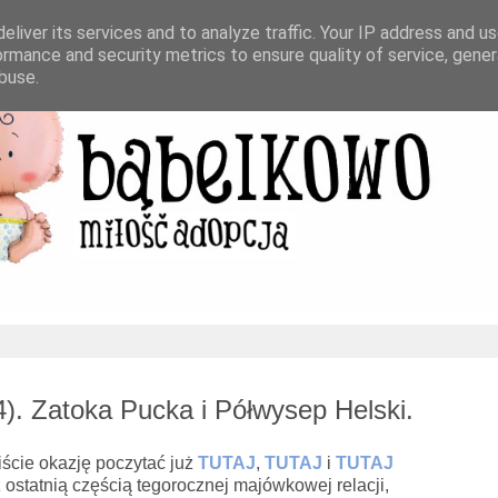
eliver its services and to analyze traffic. Your IP address and u
ormance and security metrics to ensure quality of service, gene
buse.
4). Zatoka Pucka i Półwysep Helski.
ście okazję poczytać już
TUTAJ
,
TUTAJ
i
TUTAJ
 ostatnią częścią tegorocznej majówkowej relacji,