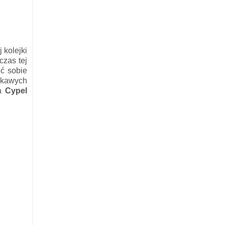
 kolejki
czas tej
ić sobie
ekawych
na
Cypel