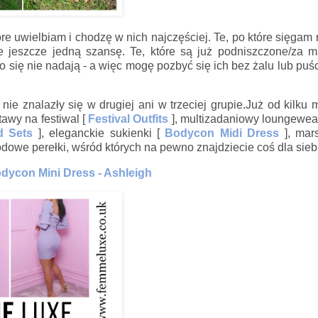
tóre uwielbiam i chodzę w nich najczęściej. Te, po które sięgam 
e jeszcze jedną szansę. Te, które są już podniszczone/za m
się nie nadają - a więc mogę pozbyć się ich bez żalu lub puśc
nie znalazły się w drugiej ani w trzeciej grupie.Już od kilku 
awy na festiwal [
Festival Outfits
], multizadaniowy loungewea
d Sets
], eleganckie sukienki [
Bodycon Midi Dress
], mar
owe perełki, wśród których na pewno znajdziecie coś dla siebi
odycon Mini Dress - Ashleigh