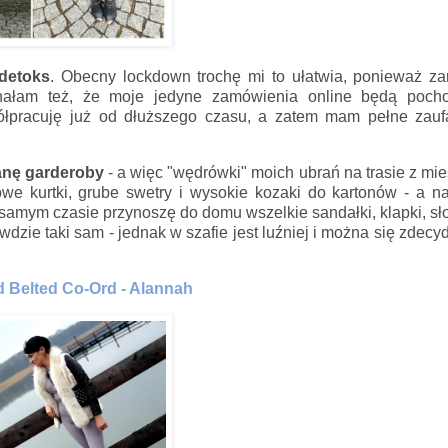
detoks
. Obecny lockdown trochę mi to ułatwia, ponieważ za
nałam też, że moje jedyne zamówienia online będą pocho
ółpracuję już od dłuższego czasu, a zatem mam pełne zauf
anę garderoby
- a więc "wędrówki" moich ubrań na trasie z mi
we kurtki, grube swetry i wysokie kozaki do kartonów - a n
ym samym czasie przynoszę do domu wszelkie sandałki, klapki, 
wdzie taki sam - jednak w szafie jest luźniej i można się zdec
d Belted Co-Ord - Alannah