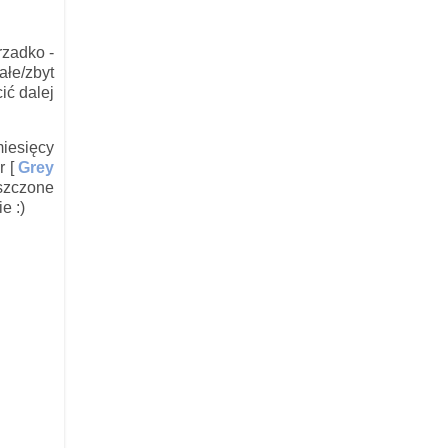
rzadko -
ałe/zbyt
ić dalej
miesięcy
r [
Grey
szczone
e :)