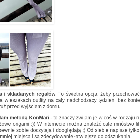
 i składanych regałów
. To świetna opcja, żeby przechować
na wieszakach outfity na cały nadchodzący tydzień, bez koni
tuż przed wyjściem z domu.
adam metodą KonMari
- to znaczy zwijam je w coś w rodzaju r
żowe origami ;)) W internecie można znaleźć całe mnóstwo fi
wnie sobie doczytają i dooglądają ;) Od siebie napiszę tylko 
mniej miejsca i są zdecydowanie łatwiejsze do odszukania.