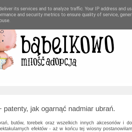
eliver its services and to analyze traffic. Your IP address and u
ormance and security metrics to ensure quality of service, gene
buse.
 patenty, jak ogarnąć nadmiar ubrań.
ań, butów, torebek oraz wszelkich innych akcesoriów i do
pektakularnych efektów - aż w końcu tej wiosny postanowiła