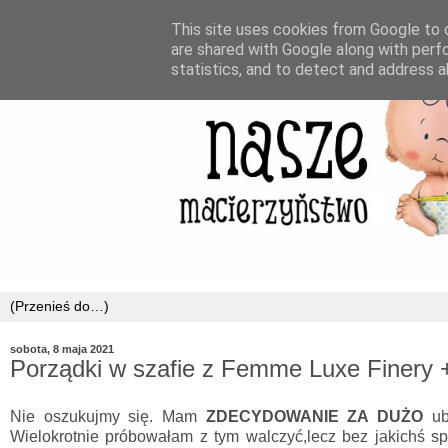
This site uses cookies from Google to d
are shared with Google along with perf
statistics, and to detect and address a
sobota, 8 maja 2021
Porządki w szafie z Femme Luxe Finery +
Nie oszukujmy się. Mam
ZDECYDOWANIE ZA DUŻO
ubr
Wielokrotnie próbowałam z tym walczyć,lecz bez jakichś s