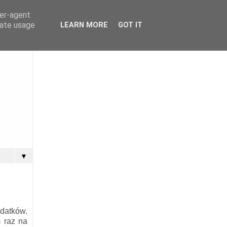
ser-agent
rate usage
LEARN MORE
GOT IT
▼
datków.
m raz na