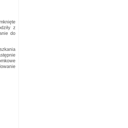
mknięte
dziły z
anie do
eszkania
astępnie
słomkowe
ydowanie