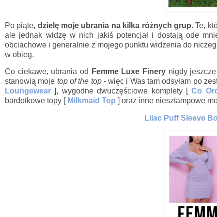
Po piąte,
dzielę moje ubrania na kilka różnych grup
. Te, k
ale jednak widzę w nich jakiś potencjał i dostają ode mni
obciachowe i generalnie z mojego punktu widzenia do niczego 
w obieg.
Co ciekawe, ubrania od
Femme Luxe Finery
nigdy jeszcze 
stanowią moje
top of the top
- więc i Was tam odsyłam po zest
Loungewear
], wygodne dwuczęściowe komplety [
Co Or
bardotkowe topy [
Milkmaid Top
] oraz inne niesztampowe mod
Lilac Puff Sleeve B