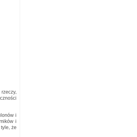
 rzeczy,
eczności
ulonów i
lmików i
tyle, że