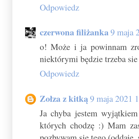
Odpowiedz
czerwona filiżanka
9 maja 
o! Może i ja powinnam zro
niektórymi będzie trzeba sie
Odpowiedz
Zołza z kitką
9 maja 2021 
Ja chyba jestem wyjątkiem
których chodzę :) Mam zas
pozbywam się tego (oddaję, sp