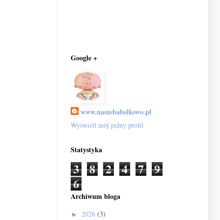
Google +
www.naszebabelkowo.pl
Wyświetl mój pełny profil
Statystyka
3
8
2
4
7
9
6
Archiwum bloga
2026
(3)
►