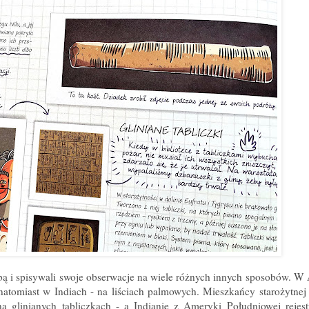
obą i spisywali swoje obserwacje na wiele różnych innych sposobów. W 
natomiast w Indiach - na liściach palmowych. Mieszkańcy starożytne
a glinianych tabliczkach - a Indianie z Ameryki Południowej rejes