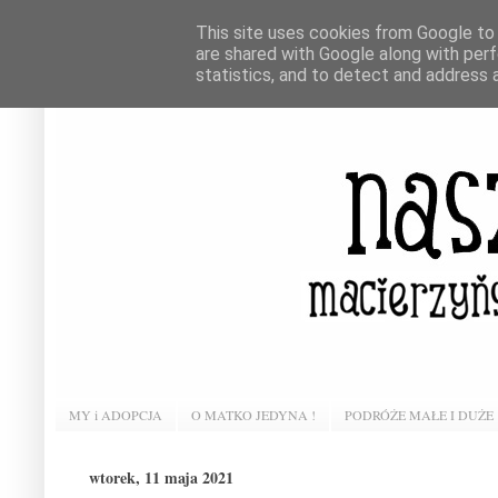
This site uses cookies from Google to d
are shared with Google along with perf
statistics, and to detect and address 
MY i ADOPCJA
O MATKO JEDYNA !
PODRÓŻE MAŁE I DUŻE
wtorek, 11 maja 2021