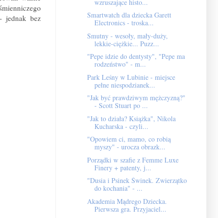
wzruszające histo...
iśmienniczego
Smartwatch dla dziecka Garett
- jednak bez
Electronics - troska...
Smutny - wesoły, mały-duży,
lekkie-ciężkie... Puzz...
"Pepe idzie do dentysty", "Pepe ma
rodzeństwo" - m...
Park Leśny w Lubinie - miejsce
pełne niespodzianek...
"Jak być prawdziwym mężczyzną?"
- Scott Stuart po ...
"Jak to działa? Książka", Nikola
Kucharska - czyli...
"Opowiem ci, mamo, co robią
myszy" - urocza obrazk...
Porządki w szafie z Femme Luxe
Finery + patenty, j...
"Dusia i Psinek Świnek. Zwierzątko
do kochania" - ...
Akademia Mądrego Dziecka.
Pierwsza gra. Przyjaciel...