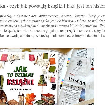
 - czyli jak powstają książki i jaka jest ich histor
isarką, redaktorką albo bibliotekarką. Kocham książki - lubię je cz
nie ciekawi, jak powstają i jaka jest ich historia. Dobrze, że mój dziad
mi zaczyna się...książka o książkach autorstwa Nikoli Kucharskiej. Tr
książek, ich historii oraz drogi, jaką musi przejść każda z nich, by fin
 tylko ze swoją ukochaną wnuczką - ale również z innymi dziećmi, kt