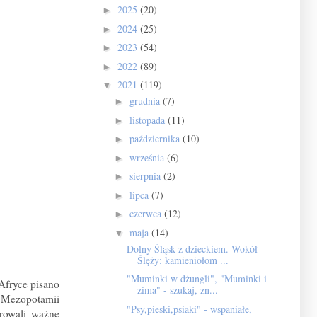
2025
(20)
►
2024
(25)
►
2023
(54)
►
2022
(89)
►
2021
(119)
▼
grudnia
(7)
►
listopada
(11)
►
października
(10)
►
września
(6)
►
sierpnia
(2)
►
lipca
(7)
►
czerwca
(12)
►
maja
(14)
▼
Dolny Śląsk z dzieckiem. Wokół
Ślęży: kamieniołom ...
"Muminki w dżungli", "Muminki i
Afryce pisano
zima" - szukaj, zn...
j Mezopotamii
"Psy,pieski,psiaki" - wspaniałe,
trowali ważne