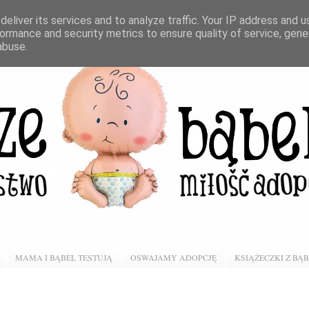
eliver its services and to analyze traffic. Your IP address and 
ormance and security metrics to ensure quality of service, gen
abuse.
MAMA I BĄBEL TESTUJĄ
OSWAJAMY ADOPCJĘ
KSIĄŻECZKI Z BĄ