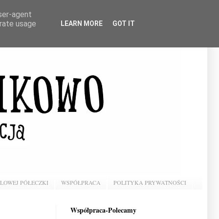
user-agent
erate usage
LEARN MORE
GOT IT
BLOWEJ PÓŁECZKI
WSPÓŁPRACA
POLITYKA PRYWATNOŚCI
Współpraca-Polecamy