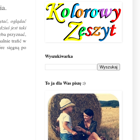
ia.
ytać, oglądać
ziuś jest taki
zeba przyznać,
alnie trafić w
óre sięgną po
Wyszukiwarka
To ja dla Was piszę :)