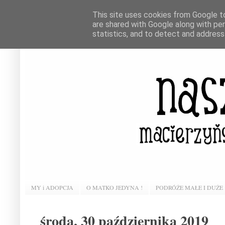
This site uses cookies from Google to 
are shared with Google along with pe
statistics, and to detect and address
MY i ADOPCJA
O MATKO JEDYNA !
PODRÓŻE MAŁE I DUŻE
środa, 30 października 2019