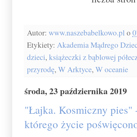
Autor:
www.naszebabelkowo.pl
o
0
Etykiety:
Akademia Mądrego Dzie
dzieci
,
książeczki z bąblowej półec
przyrodę
,
W Arktyce
,
W oceanie
środa, 23 października 2019
"Łajka. Kosmiczny pies" -
którego życie poświęcono 