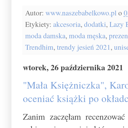
Autor:
www.naszebabelkowo.pl
o
0
Etykiety:
akcesoria
,
dodatki
,
Lazy 
moda damska
,
moda męska
,
prezen
Trendhim
,
trendy jesień 2021
,
unis
wtorek, 26 października 2021
"Mała Księżniczka", Karo
oceniać książki po okładc
Zanim zaczęłam recenzowa