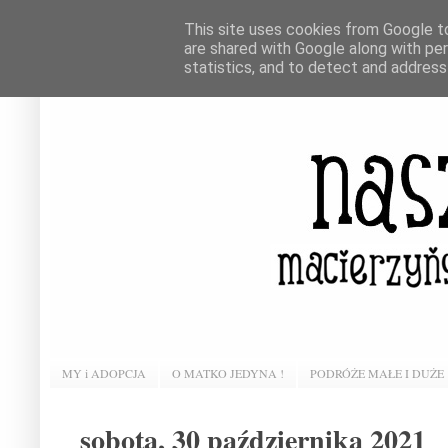
This site uses cookies from Google to 
are shared with Google along with pe
statistics, and to detect and address
MY i ADOPCJA
O MATKO JEDYNA !
PODRÓŻE MAŁE I DUŻE
sobota, 30 października 2021