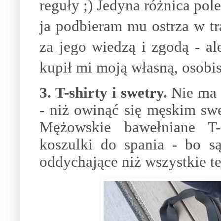
reguły ;) Jedyna różnica pol
ja podbieram mu ostrza w tr
za jego wiedzą i zgodą - al
kupił mi moją własną, osobis
3. T-shirty i swetry.
Nie ma n
- niż owinąć się męskim swe
Mężowskie bawełniane T-s
koszulki do spania - bo s
oddychające niż wszystkie te