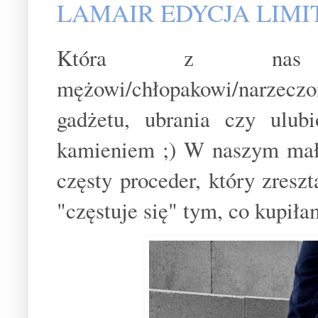
LAMAIR EDYCJA LIMIT
Która z nas 
mężowi/chłopakowi/narzecz
gadżetu, ubrania czy ulub
kamieniem ;) W naszym małże
częsty proceder, który zresz
"częstuje się" tym, co kupiła