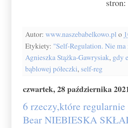
stron:
Autor:
www.naszebabelkowo.pl
o
1
Etykiety:
"Self-Regulation. Nie ma 
Agnieszka Stążka-Gawrysiak
,
gdy e
bąblowej półeczki
,
self-reg
czwartek, 28 października 202
6 rzeczy,które regularn
Bear NIEBIESKA SKŁ