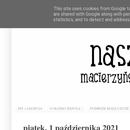
This site uses cookies from Google to 
are shared with Google along with pe
statistics, and to detect and address
MY i ADOPCJA
O MATKO JEDYNA !
PODRÓŻE MAŁE I DUŻE
piątek, 1 października 2021