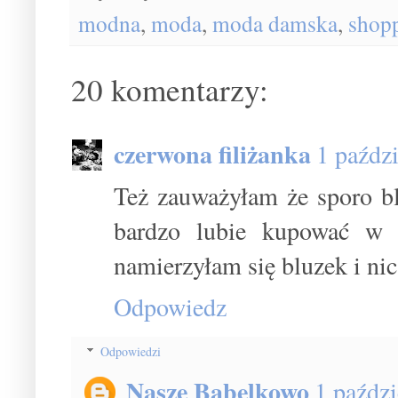
modna
,
moda
,
moda damska
,
shopp
20 komentarzy:
czerwona filiżanka
1 paźdz
Też zauważyłam że sporo bl
bardzo lubie kupować w l
namierzyłam się bluzek i nic
Odpowiedz
Odpowiedzi
Nasze Bąbelkowo
1 paźdz