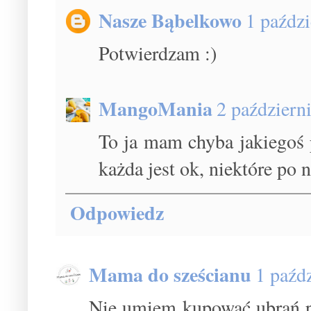
Nasze Bąbelkowo
1 paźdz
Potwierdzam :)
MangoMania
2 październ
To ja mam chyba jakiegoś 
każda jest ok, niektóre po 
Odpowiedz
Mama do sześcianu
1 paźd
Nie umiem kupować ubrań pr