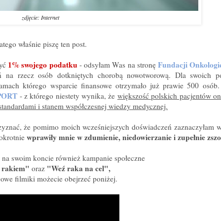
zdjęcie: Internet
atego właśnie piszę ten post.
1% swojego podatku
Fundacji Onkologic
zyć
- odsyłam Was na stronę
ałań na rzecz osób dotkniętych chorobą nowotworową. Dla swoich p
amach którego wsparcie finansowe otrzymało już prawie 500 osób.
PORT
- z którego niestety wynika, że
większość polskich pacjentów o
 standardami i stanem współczesnej wiedzy medycznej.
rzyznać, że pomimo moich wcześniejszych doświadczeń zaznaczyłam 
wprawiły mnie w zdumienie, niedowierzanie i zupełnie zsz
okrotnie
 na swoim koncie również kampanie społeczne
 rakiem"
"Weź raka na cel",
oraz
gowe filmiki możecie obejrzeć poniżej.