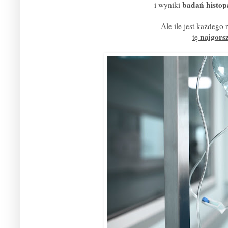
badań histop
i wyniki
Ale ile jest każdego
najgorsz
tę