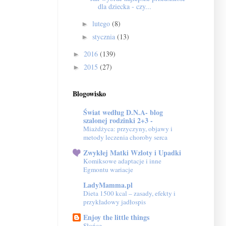
dla dziecka - czy...
lutego
(8)
►
stycznia
(13)
►
2016
(139)
►
2015
(27)
►
Blogowisko
Świat według D.N.A- blog
szalonej rodzinki 2+3 -
Miażdżyca: przyczyny, objawy i
metody leczenia choroby serca
Zwykłej Matki Wzloty i Upadki
Komiksowe adaptacje i inne
Egmontu wariacje
LadyMamma.pl
Dieta 1500 kcal – zasady, efekty i
przykładowy jadłospis
Enjoy the little things
Słońce