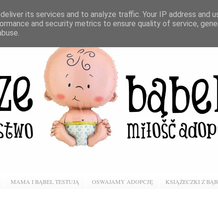
eliver its services and to analyze traffic. Your IP address and 
ormance and security metrics to ensure quality of service, gen
abuse.
MAMA I BĄBEL TESTUJĄ
OSWAJAMY ADOPCJĘ
KSIĄŻECZKI Z BĄ