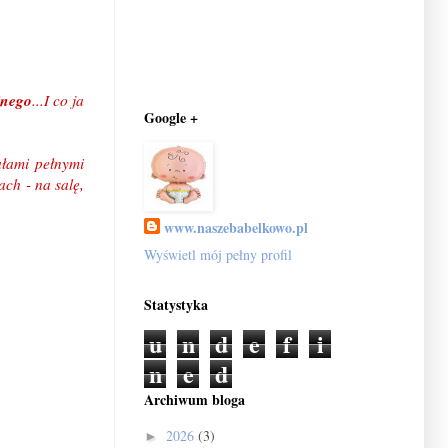
jnego
...I co ja
Google +
ałami pełnymi
ch - na salę,
www.naszebabelkowo.pl
Wyświetl mój pełny profil
Statystyka
u
n
d
e
f
i
n
e
d
Archiwum bloga
2026
(3)
►