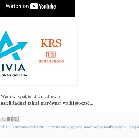
 Wam wszystkim dużo zdrowia -
usieli żadnej takiej nierównej walki stoczyć...
 Alivia
,
kampania społeczna
,
leczenie onkologiczne
,
nowotwór
,
o matko jedyna !
,
pacje