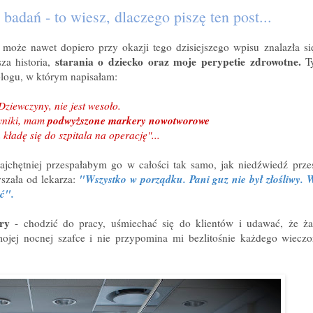
 badań - to wiesz, dlaczego piszę ten post...
może nawet dopiero przy okazji tego dzisiejszego wpisu znalazła się
starania o dziecko oraz moje perypetie zdrowotne.
za historia,
Ty
blogu, w którym napisałam:
ziewczyny, nie jest wesoło.
podwyższone markery nowotworowe
yniki, mam
ń kładę się do szpitala na operację"...
ajchętniej przespałabym go w całości tak samo, jak niedźwiedź prz
"Wszystko w porządku. Pani guz nie był złośliwy. 
yszała od lekarza:
ać".
ry
- chodzić do pracy, uśmiechać się do klientów i udawać, że ża
ojej nocnej szafce i nie przypomina mi bezlitośnie każdego wiecz