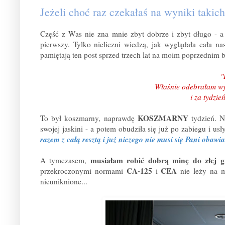
Jeżeli choć raz czekałaś na wyniki takich
Część z Was nie zna mnie zbyt dobrze i zbyt długo - a 
pierwszy. Tylko nieliczni wiedzą, jak wyglądała cała nas
pamiętają ten post sprzed trzech lat na moim poprzednim 
"D
Właśnie odebrałam w
i za tydzie
KOSZMARNY
To był koszmarny, naprawdę
tydzień. N
swojej jaskini - a potem obudziła się już po zabiegu i usł
razem z całą resztą i już niczego nie musi się Pani obawi
musiałam robić dobrą minę do złej g
A tymczasem,
CA-125
CEA
przekroczonymi normami
i
nie leży na m
nieuniknione...