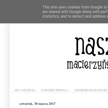
This site uses cookies from Google to d
are shared with Google along with perf
statistics, and to detect and address 
MY i ADOPCJA
O MATKO JEDYNA !
PODRÓŻE MAŁE I DUŻE
czwartek, 30 marca 2017