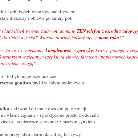
idok tych dwóch wyrazów nad drzwiami
staje dreszczy i oblewa go zimny pot.
TEN telefon z ośrodka adopcy
t i lada dzień pewnie zadzwoni do mnie
mam raka
do siebie dziecka? Właśnie dowiedzieliśmy się, że
?"
kompletować wyprawkę
eczka ze szczebelkami,
, krążyć pomiędzy reg
korytarzem w zielonym czepku na głowie, fartuchu i papierowych kapcia
 powrotem zaszyją"...
io - to było najgorsze uczucie
eryczna gonitwa myśli
w całym moim życiu...
________________________
rodka
zadzwonił do mnie dwa dni po operacji.
 na własne żądanie - i praktycznie prosto z oddziału
ziecka, na pierwsze spotkanie z naszym synkiem.
oim przypadku alarm okazał się fałszywy -