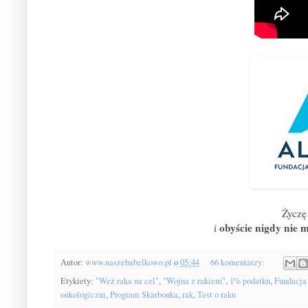
Życzę
obyście nigdy nie m
i
Autor:
www.naszebabelkowo.pl
o
05:44
66 komentarzy:
Etykiety:
"Weź raka na cel"
,
"Wojna z rakiem"
,
1% podatku
,
Fundacja
onkologiczni
,
Program Skarbonka
,
rak
,
Test o raku