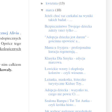
kwietnia
(13)
►
marca
(10)
▼
Jeżeli choć raz czekałaś na wyniki
takich badań - ...
Bezpieczeństwo Twojego dziecka
zależy (nie) tylko ...
znej Alivia
.
"Adopcja dziecka jest darem" -
odopiecznych
gościnna opowieść a...
 Oprócz tego
Mama u fryzjera - profesjonalna
nkologicznych
kuracja regenerują...
Klasyka Dla Smyka - edycja
marcowa.
w nim całkiem
Łowickie wzory i eksplozja
okowały.
kolorów - czyli wiosenn...
Leżanka, maskotka, łóżeczko
turystyczne Kidsee Toy...
Adopcja dziecka : wszystko to,
czego nie powie Ci ...
Szalona Rampa i Tut Tut Autka -
czyli krótka histo...
Jak wybrać najlepsze przedszkole