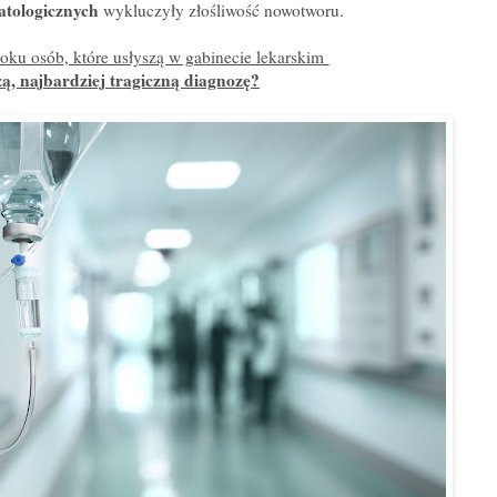
atologicznych
wykluczyły złośliwość nowotworu.
 roku osób, które usłyszą w gabinecie lekarskim
ą, najbardziej tragiczną diagnozę?