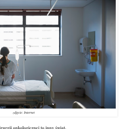
zdjęcie: Internet
rurgii onkologicznej to inny świat.