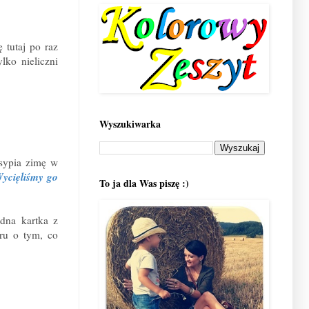
 tutaj po raz
lko nieliczni
Wyszukiwarka
esypia zimę w
Wycięliśmy go
To ja dla Was piszę :)
dna kartka z
oru o tym, co