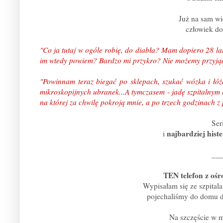
Już na sam w
człowiek do
"Co ja tutaj w ogóle robię, do diabła? Mam dopiero 28 la
im wtedy powiem?
Bardzo mi przykro? Nie możemy przyjąć 
"Powinnam teraz biegać po sklepach, szukać wózka i łóż
mikroskopijnych ubranek...A tymczasem - jadę szpitalnym 
na której za chwilę pokroją mnie, a po trzech godzinach z
Ser
najbardziej hist
i
___
TEN telefon z oś
Wypisałam się ze szpitala
pojechaliśmy do domu d
Na szczęście w m