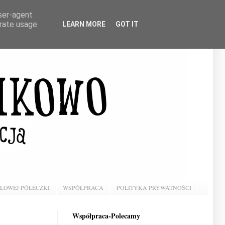
user-agent
erate usage
LEARN MORE
GOT IT
BLOWEJ PÓŁECZKI
WSPÓŁPRACA
POLITYKA PRYWATNOŚCI
Współpraca-Polecamy