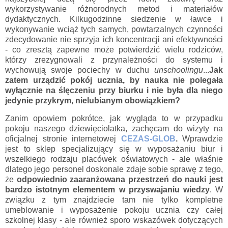
wykorzystywanie różnorodnych metod i materiałów
dydaktycznych. Kilkugodzinne siedzenie w ławce i
wykonywanie wciąż tych samych, powtarzalnych czynności
zdecydowanie nie sprzyja ich koncentracji ani efektywności
- co zresztą zapewne może potwierdzić wielu rodziców,
którzy zrezygnowali z przynależności do systemu i
wychowują swoje pociechy w duchu
unschoolingu
...
Jak
zatem urządzić pokój ucznia, by nauka nie polegała
wyłącznie na ślęczeniu przy biurku i nie była dla niego
jedynie przykrym, nielubianym obowiązkiem?
Zanim opowiem pokrótce, jak wygląda to w przypadku
pokoju naszego dziewięciolatka, zachęcam do wizyty na
oficjalnej stronie internetowej
CEZAS-GLOB
.
Wprawdzie
jest to sklep specjalizujący się w wyposażaniu biur i
wszelkiego rodzaju placówek oświatowych - ale właśnie
dlatego jego personel doskonale zdaje sobie sprawę z tego,
że
odpowiednio zaaranżowana przestrzeń do nauki jest
bardzo istotnym elementem w przyswajaniu wiedzy
. W
związku z tym znajdziecie tam nie tylko kompletne
umeblowanie i wyposażenie pokoju ucznia czy całej
szkolnej klasy - ale również sporo wskazówek dotyczących