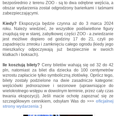
bezpośrednio z terenu ZOO - są to dwa odrębne wejścia, a
obszar wydarzenia został odgrodzony barierkami i taśmami
zabezpieczającymi.
Kiedy?
Ekspozycja będzie czynna aż do 3 marca 2024
roku. Należy wiedzieć, że wszystkie podświetlone figury
znajdują się w starej, zabytkowej części ZOO - a zwiedzanie
jest możliwe dopiero od godziny 17 do 21, czyli po
zapadnięciu zmroku i zamknięciu całego ogrodu (kiedy jego
mieszkańcy odpoczywają już bezpiecznie w swoich
klatkach i boksach).
Ile kosztują bilety?
Ceny biletów wahają się od 32 do 42
pln, natomiast za bilet dla dziecka do 100 centymetrów
wzrostu zapłacicie tylko symboliczną złotówkę. Oprócz tego,
bilety zostały podzielone na dwie zasadnicze kategorie:
wejściówki jednorazowe i sezonowe (uprawniające do
wielokrotnego wstępu w dowolnym terminie, przez cały czas
trwania ekspozycji). Jeśli macie ochotę zapoznać się ze
szczegółowym cennikiem, odsyłam Was do >>>
oficjalnej
strony wydarzenia
:)