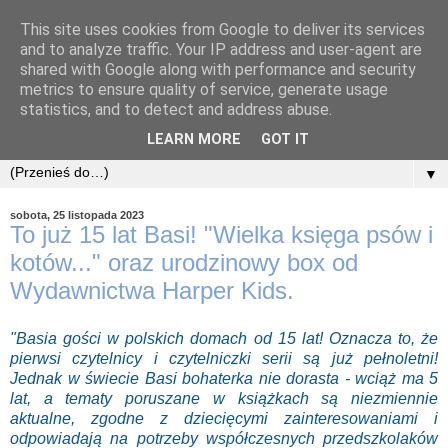
This site uses cookies from Google to deliver its services
and to analyze traffic. Your IP address and user-agent are
shared with Google along with performance and security
metrics to ensure quality of service, generate usage
statistics, and to detect and address abuse.
LEARN MORE
GOT IT
▼
sobota, 25 listopada 2023
To już 15 lat Basi! "Wielka księga psów i
kotów..." oraz urodzinowy box od
Wydawnictwa Harper Kids.
"Basia gości w polskich domach od 15 lat! Oznacza to, że
pierwsi czytelnicy i czytelniczki serii są już pełnoletni!
Jednak w świecie Basi bohaterka nie dorasta - wciąż ma 5
lat, a tematy poruszane w książkach są niezmiennie
aktualne, zgodne z dziecięcymi zainteresowaniami i
odpowiadają na potrzeby współczesnych przedszkolaków