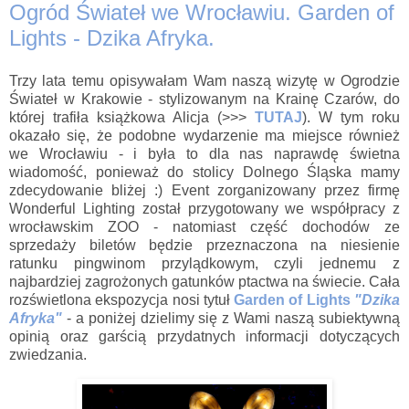
Ogród Świateł we Wrocławiu. Garden of
Lights - Dzika Afryka.
Trzy lata temu opisywałam Wam naszą wizytę w Ogrodzie
Świateł w Krakowie - stylizowanym na Krainę Czarów, do
której trafiła książkowa Alicja (>>>
TUTAJ
). W tym roku
okazało się, że podobne wydarzenie ma miejsce również
we Wrocławiu - i była to dla nas naprawdę świetna
wiadomość, ponieważ do stolicy Dolnego Śląska mamy
zdecydowanie bliżej :) Event zorganizowany przez firmę
Wonderful Lighting został przygotowany we współpracy z
wrocławskim ZOO - natomiast część dochodów ze
sprzedaży biletów będzie przeznaczona na niesienie
ratunku pingwinom przylądkowym, czyli jednemu z
najbardziej zagrożonych gatunków ptactwa na świecie. Cała
rozświetlona ekspozycja nosi tytuł
Garden of Lights
"Dzika
Afryka"
- a poniżej dzielimy się z Wami naszą subiektywną
opinią oraz garścią przydatnych informacji dotyczących
zwiedzania.