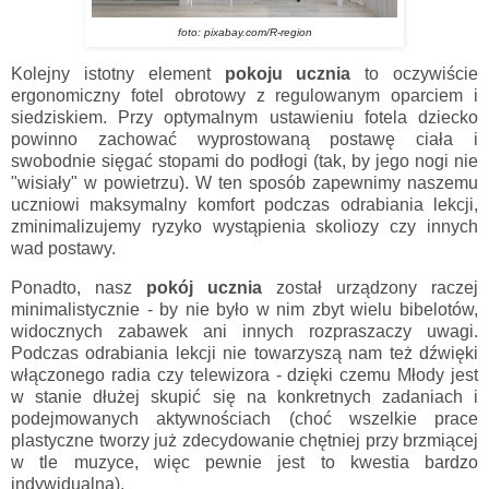
foto: pixabay.com/R-region
Kolejny istotny element
pokoju ucznia
to oczywiście
ergonomiczny fotel obrotowy z regulowanym oparciem i
siedziskiem. Przy optymalnym ustawieniu fotela dziecko
powinno zachować wyprostowaną postawę ciała i
swobodnie sięgać stopami do podłogi (tak, by jego nogi nie
"wisiały" w powietrzu). W ten sposób zapewnimy naszemu
uczniowi maksymalny komfort podczas odrabiania lekcji,
zminimalizujemy ryzyko wystąpienia skoliozy czy innych
wad postawy.
Ponadto, nasz
pokój ucznia
został urządzony raczej
minimalistycznie - by nie było w nim zbyt wielu bibelotów,
widocznych zabawek ani innych rozpraszaczy uwagi.
Podczas odrabiania lekcji nie towarzyszą nam też dźwięki
włączonego radia czy telewizora - dzięki czemu Młody jest
w stanie dłużej skupić się na konkretnych zadaniach i
podejmowanych aktywnościach (choć wszelkie prace
plastyczne tworzy już zdecydowanie chętniej przy brzmiącej
w tle muzyce, więc pewnie jest to kwestia bardzo
indywidualna).