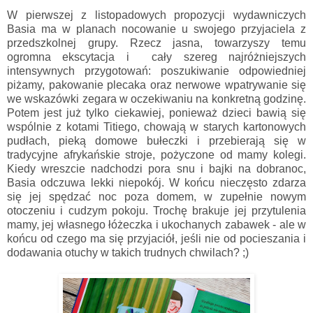
W pierwszej z listopadowych propozycji wydawniczych
Basia ma w planach nocowanie u swojego przyjaciela z
przedszkolnej grupy. Rzecz jasna, towarzyszy temu
ogromna ekscytacja i cały szereg najróżniejszych
intensywnych przygotowań: poszukiwanie odpowiedniej
piżamy, pakowanie plecaka oraz nerwowe wpatrywanie się
we wskazówki zegara w oczekiwaniu na konkretną godzinę.
Potem jest już tylko ciekawiej, ponieważ dzieci bawią się
wspólnie z kotami Titiego, chowają w starych kartonowych
pudłach, pieką domowe bułeczki i przebierają się w
tradycyjne afrykańskie stroje, pożyczone od mamy kolegi.
Kiedy wreszcie nadchodzi pora snu i bajki na dobranoc,
Basia odczuwa lekki niepokój. W końcu nieczęsto zdarza
się jej spędzać noc poza domem, w zupełnie nowym
otoczeniu i cudzym pokoju. Trochę brakuje jej przytulenia
mamy, jej własnego łóżeczka i ukochanych zabawek - ale w
końcu od czego ma się przyjaciół, jeśli nie od pocieszania i
dodawania otuchy w takich trudnych chwilach? ;)