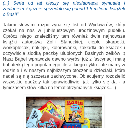
(...) Seria od lat cieszy się niesłabnącą sympatią i
zaufaniem. Łącznie sprzedało się ponad 1,5 miliona książek
o Basi!"
Takimi słowami rozpoczyna się list od Wydawców, który
czekał na nas w jubileuszowym urodzinowym pudełku.
Oprócz niego znaleźliśmy tam również dwie najnowsze
książki autorstwa Zofii Staneckiej, ciepłe skarpetki,
workoplecak, naklejki, kolorowanki, zakładki do książek i
oczywiście słodką paczkę ulubionych Basinych żelków ;)
Nasz Bąbel wprawdzie dawno wyrósł już z fascynacji małą
bohaterką tego popularnego literackiego cyklu - ale mamy w
rodzinie i w naszym najbliższym otoczeniu dzieciaki, które
nadal są nią szczerze zachwycone. Obiecujemy rozdzielić
wszystkie gadżety tak sprawiedliwie, jak tylko się da - a
tymczasem słów kilka na temat otrzymanych książek... :)