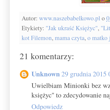
Autor:
www.naszebabelkowo.pl
o
0
Etykiety:
"Jak ukraść Księżyc"
,
"Li
kot Filemon
,
mama czyta
,
o matko 
21 komentarzy:
Unknown
29 grudnia 2015 
Uwielbiam Minionki bez wzgl
księżyc" to zdecydowanie naj
Odpowiedz