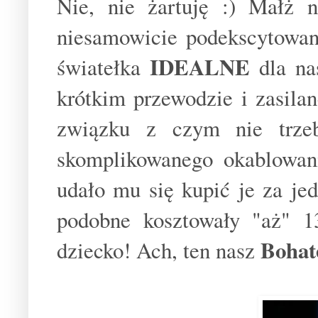
Nie, nie żartuję :) Małż 
niesamowicie podekscytowan
IDEALNE
światełka
dla na
krótkim przewodzie i zasil
związku z czym nie trzeb
skomplikowanego okablowan
udało mu się kupić je za je
podobne kosztowały "aż" 13
Bohat
dziecko! Ach, ten nasz