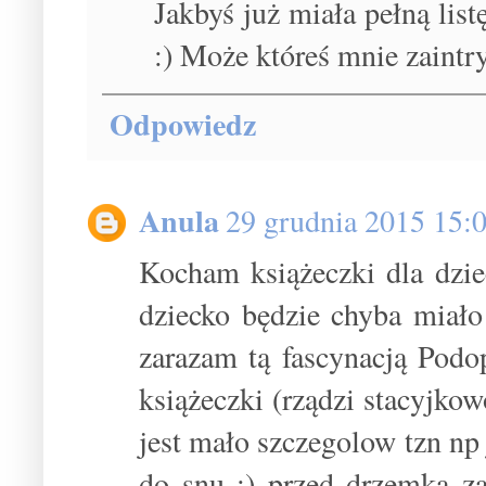
Jakbyś już miała pełną list
:) Może któreś mnie zaintry
Odpowiedz
Anula
29 grudnia 2015 15:
Kocham książeczki dla dzie
dziecko będzie chyba miało 
zarazam tą fascynacją Podo
książeczki (rządzi stacyjkow
jest mało szczegolow tzn np 
do snu :) przed drzemką z