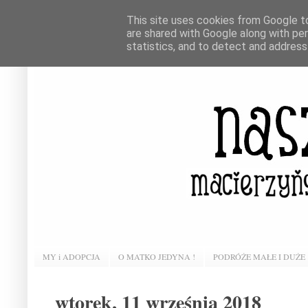
This site uses cookies from Google to 
are shared with Google along with pe
statistics, and to detect and address
MY i ADOPCJA
O MATKO JEDYNA !
PODRÓŻE MAŁE I DUŻE
wtorek, 11 września 2018