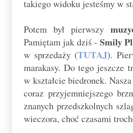
takiego widoku jesteśmy w st
muzy
Potem był pierwszy
Smily P
Pamiętam jak dziś -
TUTAJ
w sprzedaży (
). Pie
marakasy. Do tego jeszcze t
w kształcie biedronek. Nasz
coraz przyjemniejszego brzm
znanych przedszkolnych szla
wieczora, choć czasami trochę