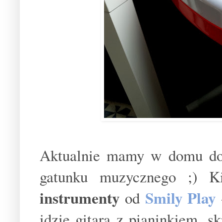
Aktualnie mamy w domu dora
gatunku muzycznego ;) 
instrumenty
Smily Play
od
idzie gitara z pianinkiem, s