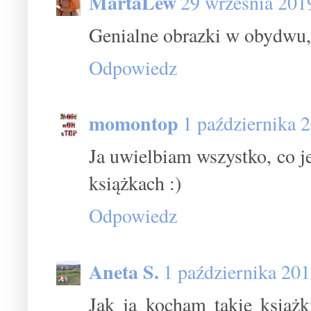
MartaLew
29 września 201
Genialne obrazki w obydwu,
Odpowiedz
momontop
1 października 
Ja uwielbiam wszystko, co j
książkach :)
Odpowiedz
Aneta S.
1 października 20
Jak ja kocham takie książk