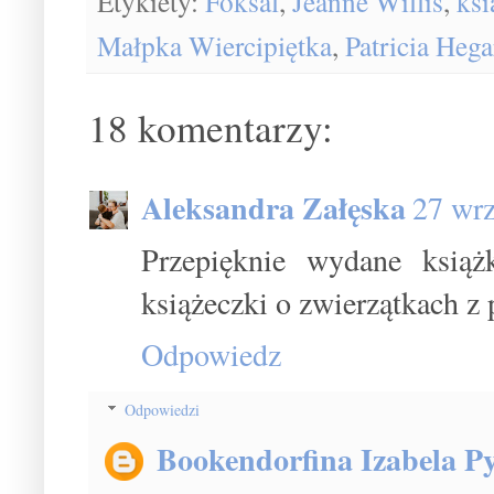
Etykiety:
Foksal
,
Jeanne Willis
,
ksi
Małpka Wiercipiętka
,
Patricia Hega
18 komentarzy:
Aleksandra Załęska
27 wrz
Przepięknie wydane ksią
książeczki o zwierzątkach z 
Odpowiedz
Odpowiedzi
Bookendorfina Izabela Py