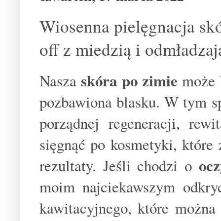
Wiosenna pielęgnacja s
off z miedzią i odmładza
skóra po zimie
Nasza
może b
pozbawiona blasku. W tym sp
porządnej regeneracji, rew
sięgnąć po kosmetyki, które
ocz
rezultaty. Jeśli chodzi o
moim najciekawszym odkryc
kawitacyjnego, które można