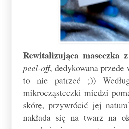
Rewitalizująca maseczka 
peel-off
, dedykowana przede w
to nie patrzeć ;)) Wedłu
mikrocząsteczki miedzi poma
skórę, przywrócić jej natu
nakłada się na twarz na ok