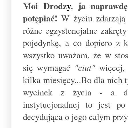
Moi Drodz
y
, ja naprawdę
potępiać!
W życiu zdarzają s
różne egzystencjalne zakręt
pojedynkę, a co dopiero z 
wszystko uważam, że w stos
się wymagać
"ciut"
więcej, 
kilka miesięcy...Bo dla nich 
wycinek z życia - a dl
instytucjonalnej to jest p
decydująca o jego całym prz