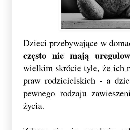
Dzieci przebywające w domac
często nie mają uregulow
wielkim skrócie t
y
le, że ich
praw rodzicielskich - a dzi
pewnego rodzaju zawiesze
życia.