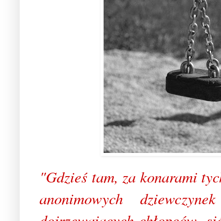
"Gdzieś tam, za konarami tyc
anonimowych dziewczyne
dojrzewających chłopców, si