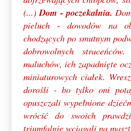
(...)
Dom - poczekalnia.
Dom 
pieluch - dowodów na obe
chodzących po smutnym podw
dobrowolnych straceńców
maluchów, ich zapadnięte ocz
miniaturowych ciałek. Wresz
dorośli - bo tylko oni pot
opuszczali wypełnione dziećm
wrócić do swoich prawd
triumfalnie wciągali na maszt 