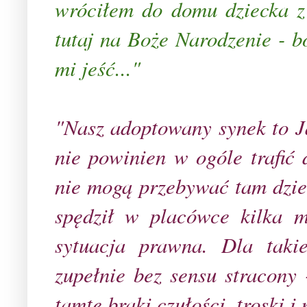
wróciłem do domu dziecka z
tutaj na Boże Narodzenie - bo
mi jeść..."
"Nasz adoptowany synek to J
nie powinien w ogóle trafić
nie mogą przebywać tam dzie
spędził w placówce kilka m
sytuacja prawna. Dla taki
zupełnie bez sensu stracon
y 
tamte braki czułości, troski i 