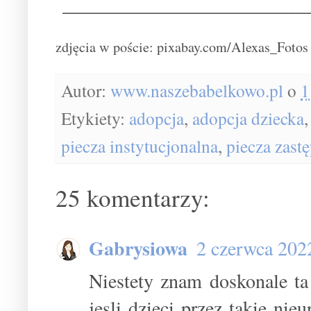
________________________
zdjęcia w poście: pixabay.com/Alexas_Fotos
Autor:
www.naszebabelkowo.pl
o
1
Etykiety:
adopcja
,
adopcja dziecka
piecza instytucjonalna
,
piecza zast
25 komentarzy:
Gabrysiowa
2 czerwca 202
Niestety znam doskonale ta
jesli dzieci przez takie n