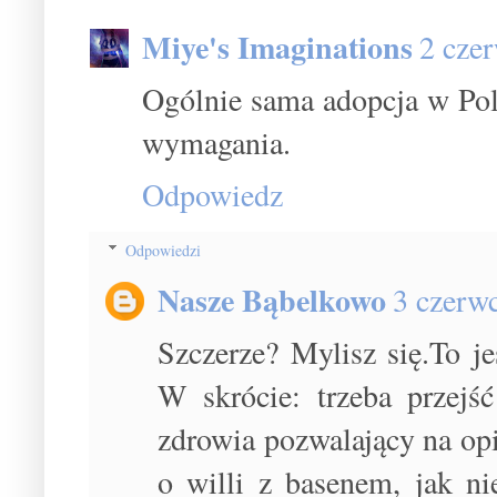
Miye's Imaginations
2 cze
Ogólnie sama adopcja w Pols
wymagania.
Odpowiedz
Odpowiedzi
Nasze Bąbelkowo
3 czerw
Szczerze? Mylisz się.To je
W skrócie: trzeba przejś
zdrowia pozwalający na op
o willi z basenem, jak ni