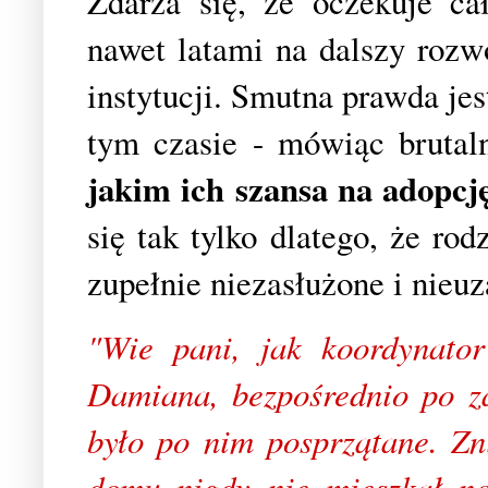
Zdarza się, że oczekuje ca
nawet latami na dalszy rozw
instytucji. Smutna prawda j
t
y
m czasie - mówiąc brutal
jakim ich szansa na adopcj
się tak tylko dlatego, że ro
zupełnie niezasłużone i nieuz
"Wie pani, jak koordynator
Damiana, bezpośrednio po z
było po nim posprzątane. Zni
domu nigdy nie mieszkał no