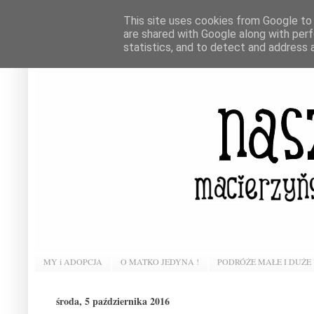
This site uses cookies from Google to d
are shared with Google along with perf
statistics, and to detect and address 
MY i ADOPCJA
O MATKO JEDYNA !
PODRÓŻE MAŁE I DUŻE
środa, 5 października 2016