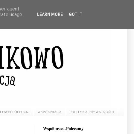
user-agent
erate usage
LEARN MORE
GOT IT
BLOWEJ PÓŁECZKI
WSPÓŁPRACA
POLITYKA PRYWATNOŚCI
Współpraca-Polecamy