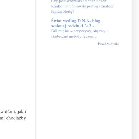
Czy porównywarka ubezpieczeń
Rankomat naprawdę pomaga znaleźć
lepszą ofertę?
Świat według D.N.A- blog
szalonej rodzinki 2+3 -
Ból mięśni – przyczyny, objawy i
skuteczne metody leczenia
Pokaż wszystko
 dłoni, jak i
imi chociażby