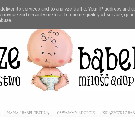
eliver its services and to analyze traffic. Your IP address and 
ormance and security metrics to ensure quality of service, gen
abuse.
MAMA I BĄBEL TESTUJĄ
OSWAJAMY ADOPCJĘ
KSIĄŻECZKI Z BĄ