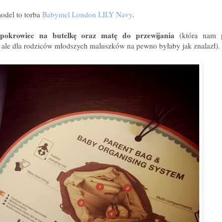
odel to torba
Babymel London LILY Navy
.
 pokrowiec na butelkę oraz matę do przewijania
(która nam 
 ale dla rodziców młodszych maluszków na pewno byłaby jak znalazł).