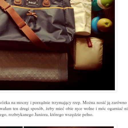
ózka na mocny i porządnie trzymający rzep. Można nosić ją zarówno w
owałam ten drugi sposób, żeby mieć obie ręce wolne i móc ogarniać n
ego, rozbrykanego Juniora, którego wszędzie pełno.