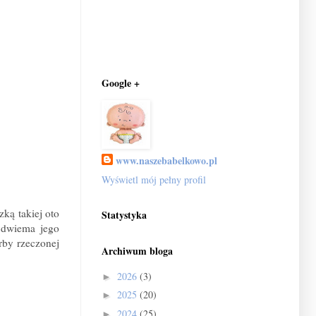
Google +
www.naszebabelkowo.pl
Wyświetl mój pełny profil
zką takiej oto
Statystyka
 dwiema jego
rby rzeczonej
Archiwum bloga
2026
(3)
►
2025
(20)
►
2024
(25)
►