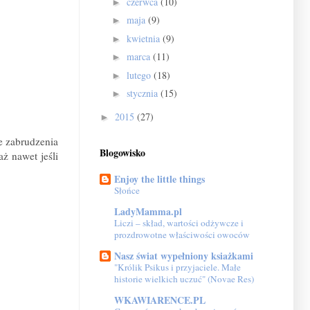
czerwca
(10)
►
maja
(9)
►
kwietnia
(9)
►
marca
(11)
►
lutego
(18)
►
stycznia
(15)
►
2015
(27)
►
ie zabrudzenia
Blogowisko
ż nawet jeśli
Enjoy the little things
Słońce
LadyMamma.pl
Liczi – skład, wartości odżywcze i
prozdrowotne właściwości owoców
Nasz świat wypełniony ksiażkami
"Królik Psikus i przyjaciele. Małe
historie wielkich uczuć" (Novae Res)
WKAWIARENCE.PL