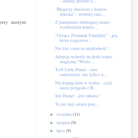
- idealny prezent d...
"Blogerzy dzieciom z domów
dziecka" - zrobimy raze...
przy naszym
Z pamiętnika studiującej mamy :
wyobrażenia kontra...
"Gorący Ziemniak Familijny" - gra,
która rozgrzewa...
Nie trać czasu na niepłodność !
Adopcja wchodzi na deski teatru -
magiczna "Wieża ...
Trefl Little Planet - moc
cudowności (nie tylko) n...
Nie kupuję kota w worku - czyli
nasza przygoda z B...
Jest Dumel - jest zabawa !
To już mój ostatni post...
września
(11)
►
sierpnia
(9)
►
lipca
(9)
►