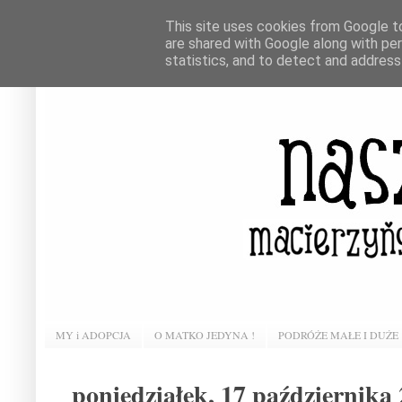
This site uses cookies from Google to 
are shared with Google along with pe
statistics, and to detect and address
MY i ADOPCJA
O MATKO JEDYNA !
PODRÓŻE MAŁE I DUŻE
poniedziałek, 17 października