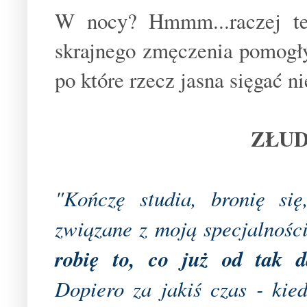
W nocy? Hmmm...raczej te
skrajnego zmęczenia pomogłyb
po które rzecz jasna sięgać n
ZŁUD
"Kończę studia, bronię si
związane z moją specjalności
robię to, co już od tak 
Dopiero za jakiś czas - kie