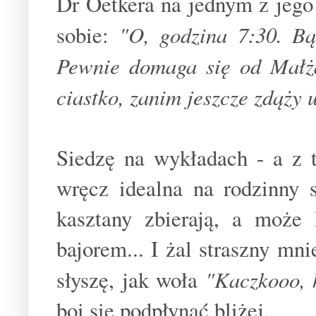
Dr Oetkera na jednym z jego 
sobie:
"O, godzina 7:30. Bą
Pewnie domaga się od Małż
ciastko, zanim jeszcze zdąży
Siedzę na wykładach - a z 
wręcz idealna na rodzinny 
kasztany zbierają, a moż
bajorem... I żal straszny mni
słyszę, jak woła
"Kaczkooo, 
boi się podpłynąć bliżej.