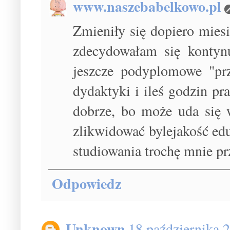
www.naszebabelkowo.pl
Zmieniły się dopiero miesi
zdecydowałam się kontynu
jeszcze podyplomowe "prz
dydaktyki i ileś godzin pr
dobrze, bo może uda się 
zlikwidować bylejakość eduk
studiowania trochę mnie prz
Odpowiedz
Unknown
18 października 