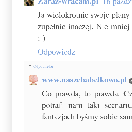
Zaraz-wracam.pl
18 paźdz
Ja wielokrotnie swoje plany
zupełnie inaczej. Nie mniej 
;-)
Odpowiedz
Odpowiedzi
www.naszebabelkowo.pl
Co prawda, to prawda. Czę
potrafi nam taki scenari
fantazjach byśmy sobie sam