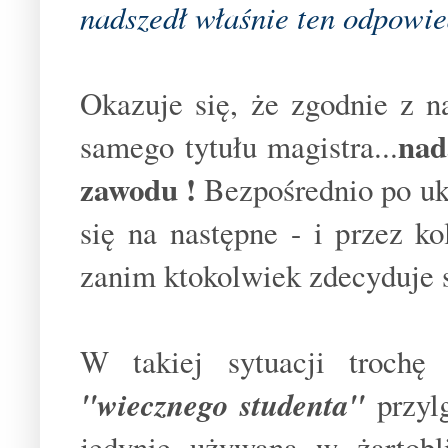
nadszedł właśnie ten odpowi
Okazuje się, że zgodnie z 
nad
samego tytułu magistra...
zawodu !
Bezpośrednio po uk
się na następne - i przez ko
zanim ktokolwiek zdecyduje s
W takiej sytuacji trochę
"wiecznego studenta"
przylg
jedynie używaną w żartobl