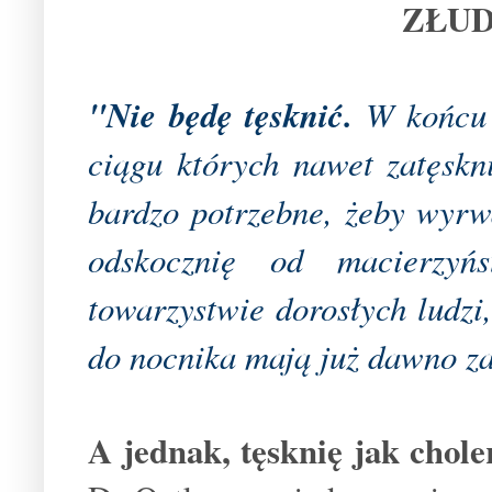
ZŁUD
"Nie będę tęsknić.
W końcu t
ciągu których nawet zatęskn
bardzo potrzebne, żeby wyrw
odskocznię od macierzy
towarzystwie dorosłych ludzi,
do nocnika mają już dawno z
A jednak, tęsknię jak chol