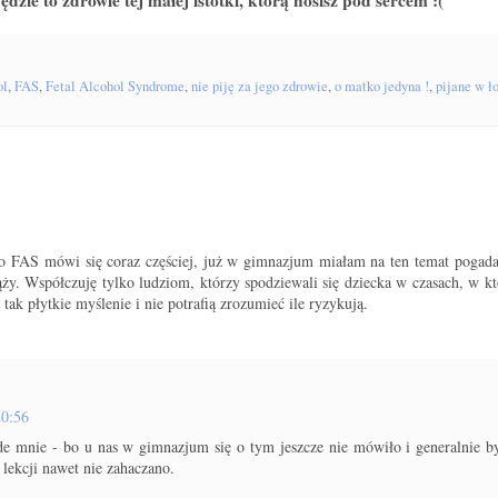
ol
,
FAS
,
Fetal Alcohol Syndrome
,
nie piję za jego zdrowie
,
o matko jedyna !
,
pijane w ł
e o FAS mówi się coraz częściej, już w gimnazjum miałam na ten temat pogada
ży. Współczuję tylko ludziom, którzy spodziewali się dziecka w czasach, w kt
tak płytkie myślenie i nie potrafią zrozumieć ile ryzykują.
20:56
de mnie - bo u nas w gimnazjum się o tym jeszcze nie mówiło i generalnie 
lekcji nawet nie zahaczano.