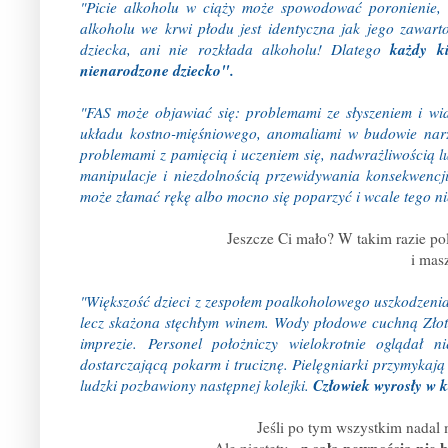
"Picie alkoholu w ciąży może spowodować poronienie, u
alkoholu we krwi płodu jest identyczna jak jego zawar
każdy ki
dziecka, ani nie rozkłada alkoholu! Dlatego
nienarodzone dziecko".
"FAS może objawiać się: problemami ze słyszeniem i wi
układu kostno-mięśniowego, anomaliami w budowie narz
problemami z pamięcią i uczeniem się, nadwrażliwością l
manipulacje i niezdolnością przewidywania konsekwencj
może złamać rękę albo mocno się poparzyć i wcale tego ni
Jeszcze Ci mało? W takim razie p
i mas
"Większość dzieci z zespołem poalkoholowego uszkodzenia 
lecz skażona stęchłym winem. Wody płodowe cuchną Złotą
imprezie. Personel położniczy wielokrotnie oglądał 
dostarczającą pokarm i truciznę. Pielęgniarki przymykają
Człowiek wyrosły w k
ludzki pozbawiony następnej kolejki.
Jeśli po tym wszystkim nadal 
z całą pewnością nie b
Ale niestety -