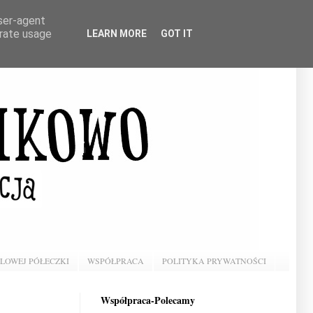
user-agent
erate usage
LEARN MORE
GOT IT
BLOWEJ PÓŁECZKI
WSPÓŁPRACA
POLITYKA PRYWATNOŚCI
Współpraca-Polecamy