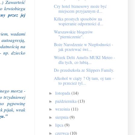
..) Zawartość
Czy hotel biznesowy może być
do krwiobiegu
miejscem przyjaznym d...
any przez jej
Kilka prostych sposobów na
wspieranie odporności d...
Warszawskie blogerów
owiem, wadami
"pierniczenie".
 autoagresją,
Boże Narodzenie w Niepłodności -
odatnością na
jak przetrwać świ...
- np. dziecko
Wózek Delti Amelis MUKI Meteo -
dla tych, co lubią...
Do przedszkola ze Slippers Family.
Alkohol w ciąży ? Oj tam, oj tam -
to przecież tyl...
jnego morza -
listopada
(14)
►
o trzydniowej
października
(13)
►
ano pępowinę
września
(11)
k pijak, wrak
►
gu."
sierpnia
(9)
►
lipca
(9)
►
czerwca
(10)
►