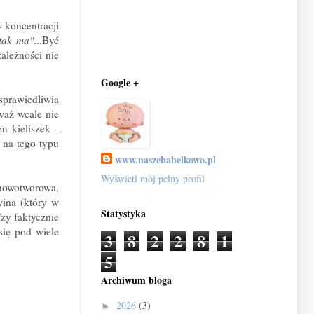
w koncentracji
 tak ma"
...Być
ależności nie
Google +
sprawiedliwia
waż wcale nie
n kieliszek -
 na tego typu
www.naszebabelkowo.pl
Wyświetl mój pełny profil
 nowotworowa,
wina (który w
Statystyka
Czy faktycznie
się pod wiele
3
8
2
2
8
1
5
Archiwum bloga
2026
(3)
►