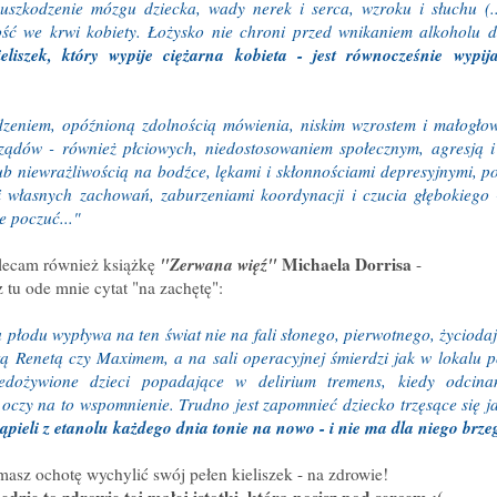
szkodzenie mózgu dziecka, wady nerek i serca, wzroku i słuchu (.
tość we krwi kobiety. Łożysko nie chroni przed wnikaniem alkoholu 
eliszek, który wypije ciężarna kobieta - jest równocześnie wypij
dzeniem, opóźnioną zdolnością mówienia, niskim wzrostem i małogł
ądów - również płciowych, niedostosowaniem społecznym, agresją i
ub niewrażliwością na bodźce, lękami i skłonnościami depresyjnymi, p
i własnych zachowań, zaburzeniami koordynacji i czucia głębokiego 
e poczuć..."
"Zerwana więź"
Michaela Dorrisa
olecam również książkę
-
z tu ode mnie cytat "na zachętę":
płodu wypływa na ten świat nie na fali słonego, pierwotnego, życioda
 Renetą czy Maximem, a na sali operacyjnej śmierdzi jak w lokalu p
niedożywione dzieci popadające w delirium tremens, kiedy odcin
 oczy na to wspomnienie. Trudno jest zapomnieć dziecko trzęsące się ja
ąpieli z etanolu każdego dnia tonie na nowo - i nie ma dla niego brze
masz ochotę wychylić swój pełen kieliszek - na zdrowie!
ędzie to zdrowie tej małej istotki, którą nosisz pod sercem :(