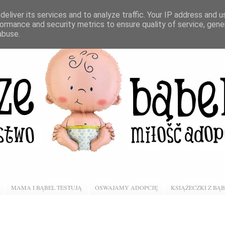
eliver its services and to analyze traffic. Your IP address and 
ormance and security metrics to ensure quality of service, gen
abuse.
MAMA I BĄBEL TESTUJĄ
OSWAJAMY ADOPCJĘ
KSIĄŻECZKI Z BĄ