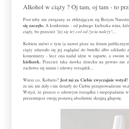
Alkohol w ciąży ? Oj tam, oj tam - to prze
Post niby nie związany ze zbliżającym się Bożym Narodze
się zaczęło.
A konkretnie - od jednego kieliszka wina, k
ciąży, bo przecież
"jej się też coś od życia należy"...
Kobieta mówi o tym (a nawet pisze na forum publicznym)
ciąży zdarzało się jej zaglądać do butelki albo szklanki
komentarzy - lecz ona nadal idzie w zaparte, a swoim
kieliszek.
Przecież taka dawka dziecku na pewno nie zasz
zachowa się umiar i zdrowy rozsądek...
Jest mi za Ciebie zwyczajnie wstyd
Wiesz co, Kobieto?
że nic nie dały i nie dotarły do Ciebie przeprowadzone wc
Wstyd, że piszesz o zdrowym rozsądku i niepopadaniu w 
prezentujesz swoją postawą absolutnie skrajną głupotę.