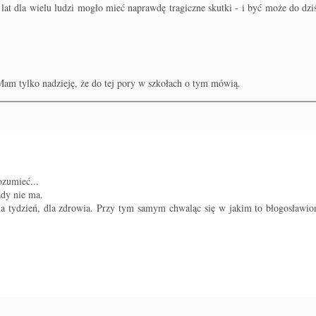
 lat dla wielu ludzi mogło mieć naprawdę tragiczne skutki - i być może do dzi
. Mam tylko nadzieję, że do tej pory w szkołach o tym mówią.
ozumieć...
ady nie ma.
 na tydzień, dla zdrowia. Przy tym samym chwaląc się w jakim to błogosławio