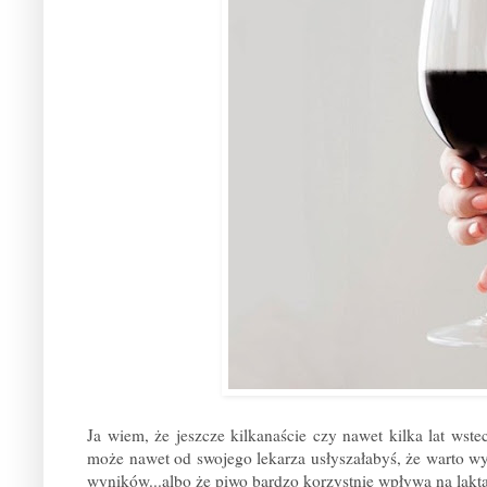
Ja wiem, że jeszcze kilkanaście czy nawet kilka lat wst
może nawet od swojego lekarza usłyszałabyś, że warto wyp
wyników...albo że piwo bardzo korzystnie wpływa na laktac