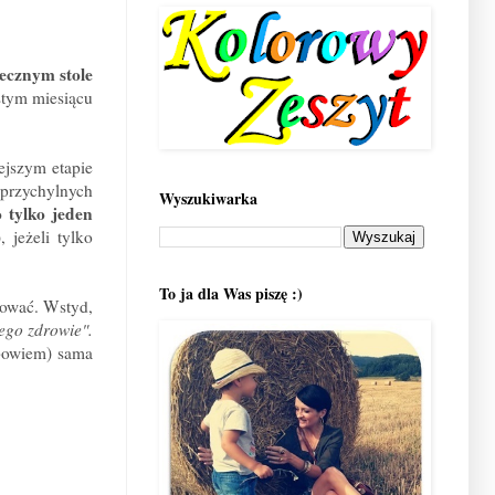
tecznym stole
stym miesiącu
ejszym etapie
eprzychylnych
Wyszukiwarka
o tylko jeden
 jeżeli tylko
To ja dla Was piszę :)
kować. Wstyd,
jego zdrowie".
 powiem) sama