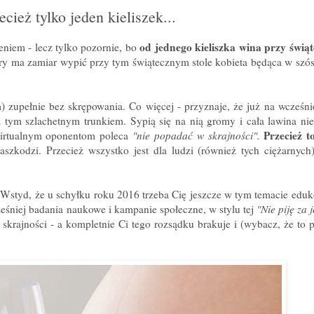
cież tylko jeden kieliszek...
od jednego kieliszka wina przy świą
niem - lecz tylko pozornie, bo
tóry ma zamiar wypić przy tym świątecznym stole kobieta będąca w szó
 zupełnie bez skrępowania. Co więcej - przyznaje, że już na wcześni
 z tym szlachetnym trunkiem. Sypią się na nią gromy i cała lawina ni
Przecież t
 wirtualnym oponentom poleca
"nie popadać w skrajności".
kodzi. Przecież wszystko jest dla ludzi (również tych ciężarnych),
!
Wstyd, że u schyłku roku 2016 trzeba Cię jeszcze w tym temacie edu
ześniej badania naukowe i kampanie społeczne, w stylu tej
"Nie piję za 
skrajności - a kompletnie Ci tego rozsądku brakuje i (wybacz, że to