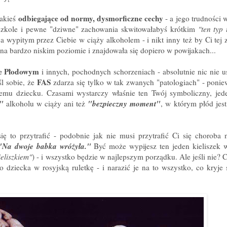
odbiegające od normy, dysmorficzne cechy
jakieś
- a jego trudności 
 szkole i pewne "dziwne" zachowania skwitowałabyś krótkim
"ten typ
wypitym przez Ciebie w ciąży alkoholem - i nikt inny też by Ci tej z
na bardzo niskim poziomie i znajdowała się dopiero w powijakach...
e Płodowym
i innych, pochodnych schorzeniach - absolutnie nic nie u
FAS
śl sobie, że
zdarza się tylko w tak zwanych "patologiach" - ponie
emu dziecku. Czasami wystarczy właśnie ten Twój symboliczny, jede
"
"bezpieczny moment"
alkoholu w ciąży ani też
, w którym płód jest
ię to przytrafić - podobnie jak nie musi przytrafić Ci się choroba
"Na dwoje babka wróżyła."
Być może wypijesz ten jeden kieliszek 
eliszkiem"
) - i wszystko będzie w najlepszym porządku. Ale jeśli nie? 
dziecka w rosyjską ruletkę - i narazić je na to wszystko, co kryje 