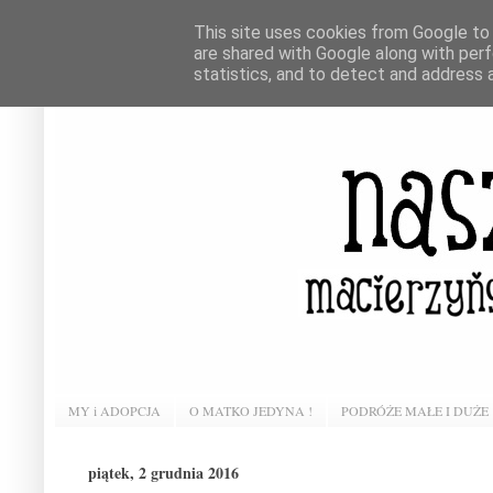
This site uses cookies from Google to d
are shared with Google along with perf
statistics, and to detect and address 
MY i ADOPCJA
O MATKO JEDYNA !
PODRÓŻE MAŁE I DUŻE
piątek, 2 grudnia 2016