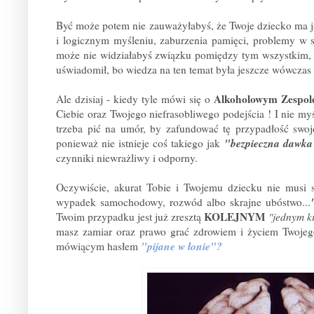
Być może potem nie zauważyłabyś, że Twoje dziecko ma 
i logicznym myśleniu, zaburzenia pamięci, problemy w
może nie widziałabyś związku pomiędzy tym wszystkim, a 
uświadomił, bo wiedza na ten temat była jeszcze wówczas 
Alkoholowym Zespol
Ale dzisiaj - kiedy tyle mówi się o
Ciebie oraz Twojego niefrasobliwego podejścia ! I nie my
trzeba pić na umór, by zafundować tę przypadłość swoj
"bezpieczna dawka
ponieważ nie istnieje coś takiego jak
czynniki niewrażliwy i odporny.
Oczywiście, akurat Tobie i Twojemu dziecku nie musi s
wypadek samochodowy, rozwód albo skrajne ubóstwo...
KOLEJNYM
Twoim przypadku jest już zresztą
"jednym ki
masz zamiar oraz prawo grać zdrowiem i życiem Twojego 
"pijane w łonie"?
mówiącym hasłem