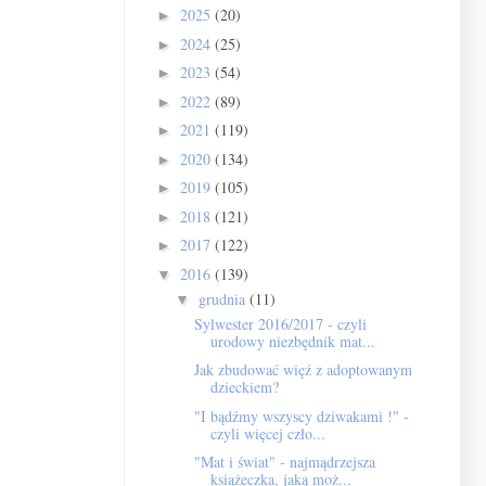
2025
(20)
►
2024
(25)
►
2023
(54)
►
2022
(89)
►
2021
(119)
►
2020
(134)
►
2019
(105)
►
2018
(121)
►
2017
(122)
►
2016
(139)
▼
grudnia
(11)
▼
Sylwester 2016/2017 - czyli
urodowy niezbędnik mat...
Jak zbudować więź z adoptowanym
dzieckiem?
"I bądźmy wszyscy dziwakami !" -
czyli więcej czło...
"Mat i świat" - najmądrzejsza
książeczka, jaką moż...