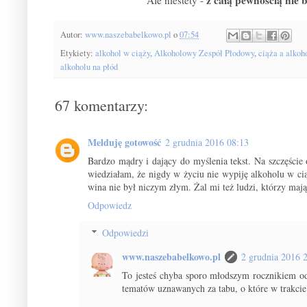
Autor:
www.naszebabelkowo.pl
o
07:54
Etykiety:
alkohol w ciąży
,
Alkoholowy Zespół Płodowy
,
ciąża a alkoh
alkoholu na płód
67 komentarzy:
Melduję gotowość
2 grudnia 2016 08:13
Bardzo mądry i dający do myślenia tekst. Na szczęści
wiedziałam, że nigdy w życiu nie wypiję alkoholu w cią
wina nie był niczym złym. Żal mi też ludzi, którzy mają 
Odpowiedz
Odpowiedzi
www.naszebabelkowo.pl
2 grudnia 2016 
To jesteś chyba sporo młodszym rocznikiem o
tematów uznawanych za tabu, o które w trakcie 