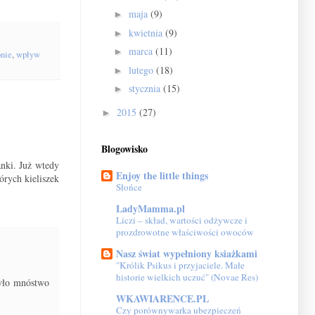
maja
(9)
►
kwietnia
(9)
►
marca
(11)
►
onie
,
wpływ
lutego
(18)
►
stycznia
(15)
►
2015
(27)
►
Blogowisko
nki. Już wtedy
Enjoy the little things
órych kieliszek
Słońce
LadyMamma.pl
Liczi – skład, wartości odżywcze i
prozdrowotne właściwości owoców
Nasz świat wypełniony ksiażkami
"Królik Psikus i przyjaciele. Małe
historie wielkich uczuć" (Novae Res)
było mnóstwo
WKAWIARENCE.PL
Czy porównywarka ubezpieczeń