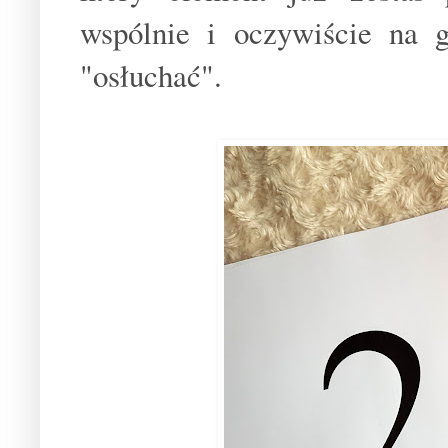
wspólnie i oczywiście na g
"osłuchać".