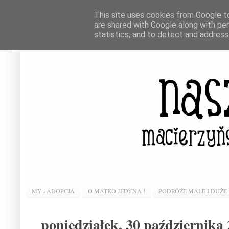
This site uses cookies from Google to 
are shared with Google along with pe
statistics, and to detect and address
MY i ADOPCJA
O MATKO JEDYNA !
PODRÓŻE MAŁE I DUŻE
poniedziałek, 30 października