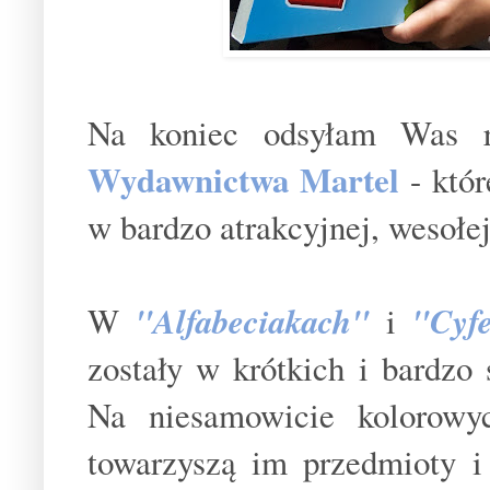
Na koniec odsyłam Was r
Wydawnictwa Martel
- któ
w bardzo atrakcyjnej, wesołe
W
"Alfabeciakach"
i
"C
yf
zostały w krótkich i bardz
Na niesamowicie kolorowyc
towarzyszą im przedmioty i 