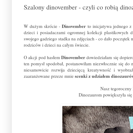
Szalony dinovember - czyli co robią din
Dinovember
W dużym skrócie -
to inicjatywa jednego z
dzieci i posiadaczami ogromnej kolekcji plastikowych
swojego gadziego stadka na zdjęciach - co dało początek ni
rodziców i dzieci na całym świecie.
Dinovember
O akcji pod hasłem
dowiedziałam się dopiero
ten pomysł spodobał, postanowiłam niezwłocznie się do 
niesamowicie rozwija dziecięcą kreatywność i wyobra
scenki z udziałem dinozaur
zaaranżowane przeze mnie
Nasz tegoroczny
Dinozaurom powiększyła się ro