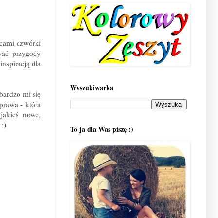
icami czwórki
wać przygody
inspiracją dla
Wyszukiwarka
bardzo mi się
prawa - która
jakieś nowe,
:)
To ja dla Was piszę :)