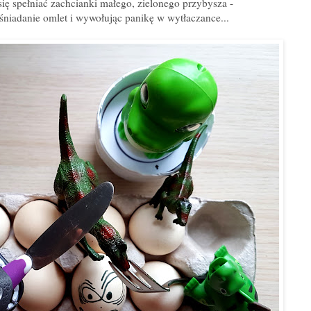
się spełniać zachcianki małego, zielonego przybysza -
śniadanie omlet i wywołując panikę w wytłaczance...