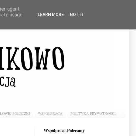
user-agent
erate usage
LEARN MORE
GOT IT
BLOWEJ PÓŁECZKI
WSPÓŁPRACA
POLITYKA PRYWATNOŚCI
Współpraca-Polecamy