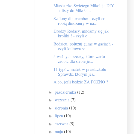
Miasteczko Świętego Mikołaja DIY
+ listy do Mikoła...
Szalony dinovember - czyli co
robią dinozaury w na...
Drodzy Rodacy, mnóżmy się jak
króliki ! - czyli o...
Rodzicu, poluzuj gumę w gaciach -
czyli kultowa se...
5 ważnych rzeczy, które warto
zrobić dla siebie je...
11 typów matek w przedszkolu .
Sprawdź, którym jes...
A co, jeśli będzie ZA PÓŹNO ?
października
(12)
►
września
(7)
►
sierpnia
(10)
►
lipca
(10)
►
czerwca
(5)
►
maja
(10)
►