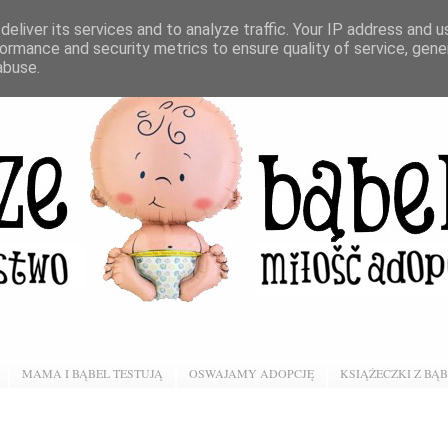
eliver its services and to analyze traffic. Your IP address and 
ormance and security metrics to ensure quality of service, gen
abuse.
MAMA I BĄBEL TESTUJĄ
OSWAJAMY ADOPCJĘ
KSIĄŻECZKI Z BĄ