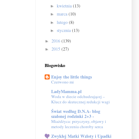
kwietnia
(13)
►
marca
(10)
►
lutego
(8)
►
stycznia
(13)
►
2016
(139)
►
2015
(27)
►
Blogowisko
Enjoy the little things
Czerwono mi
LadyMamma.pl
Woda w diecie odchudzającej –
Klucz do skutecznej redukcji wagi
Świat według D.N.A- blog
szalonej rodzinki 2+3 -
Miażdżyca: przyczyny, objawy i
metody leczenia choroby serca
Zwykłej Matki Wzloty i Upadki