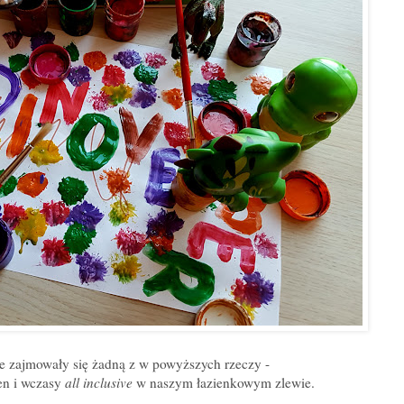
e zajmowały się żadną z w powyższych rzeczy -
en i wczasy
all inclusive
w naszym łazienkowym zlewie.