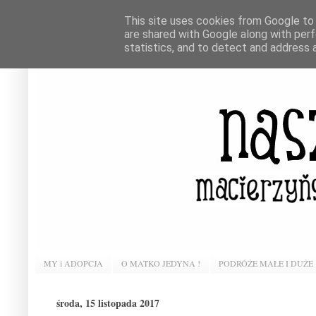
This site uses cookies from Google to d
are shared with Google along with perf
statistics, and to detect and address 
MY i ADOPCJA
O MATKO JEDYNA !
PODRÓŻE MAŁE I DUŻE
środa, 15 listopada 2017