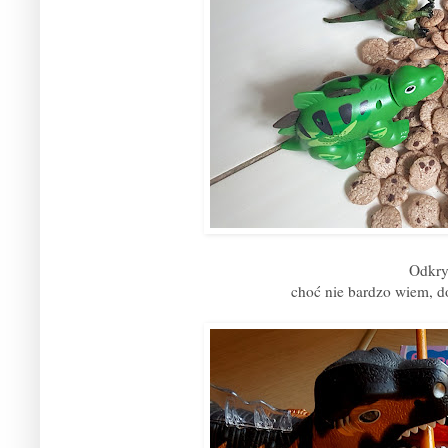
Odkrył
choć nie bardzo wiem, do 