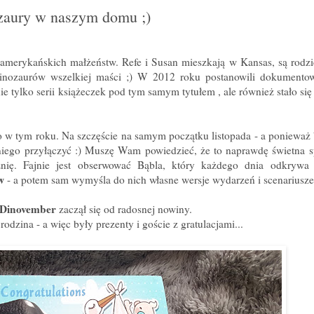
ozaury w naszym domu ;)
 amerykańskich małżeństw. Refe i Susan mieszkają w Kansas, są rodz
 dinozaurów wszelkiej maści ;) W 2012 roku postanowili dokumento
e tylko serii książeczek pod tym samym tytułem , ale również stało się 
 w tym roku. Na szczęście na samym początku listopada - a ponieważ 
niego przyłączyć :) Muszę Wam powiedzieć, że to naprawdę świetna s
źnię. Fajnie jest obserwować Bąbla, który każdego dnia odkrywa 
ów
- a potem sam wymyśla do nich własne wersje wydarzeń i scenariusze 
Dinovember
zaczął się od radosnej nowiny.
dzina - a więc były prezenty i goście z gratulacjami...