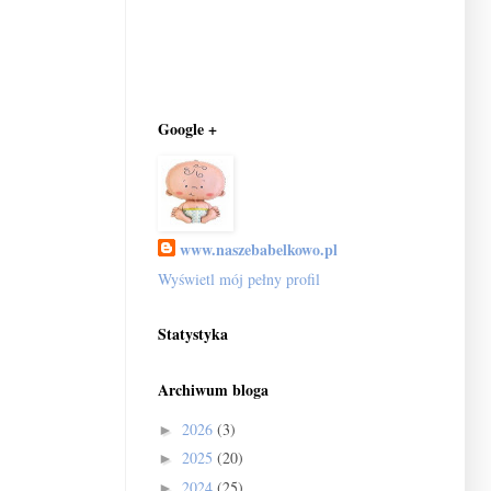
Google +
www.naszebabelkowo.pl
Wyświetl mój pełny profil
Statystyka
Archiwum bloga
2026
(3)
►
2025
(20)
►
2024
(25)
►