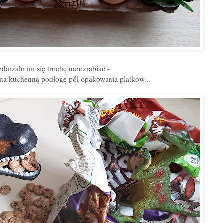
darzało im się trochę narozrabiać -
na kuchenną podłogę pół opakowania płatków...