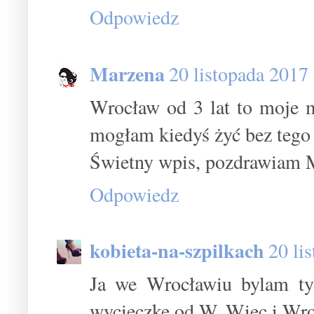
Odpowiedz
Marzena
20 listopada 2017
Wrocław od 3 lat to moje m
mogłam kiedyś żyć bez tego
Świetny wpis, pozdrawiam 
Odpowiedz
kobieta-na-szpilkach
20 li
Ja we Wrocławiu bylam ty
wycieczkę od W. Wiec i Wro