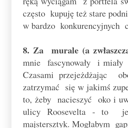
ręką wyciągam z portfela sw
często kupuję też stare podn
w bardzo konkurencyjnych c
8. Za murale (a zwłaszcz
mnie fascynowały i miały
Czasami przejeżdżając o
zatrzymać się w jakimś zup
to, żeby nacieszyć oko i u
ulicy Roosevelta - to 
majstersztyk. Mogłabym gap