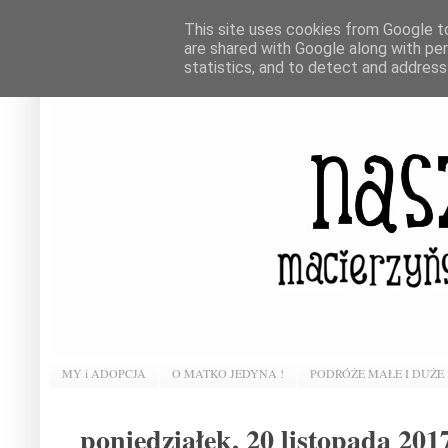
This site uses cookies from Google to 
are shared with Google along with pe
statistics, and to detect and address
MY i ADOPCJA
O MATKO JEDYNA !
PODRÓŻE MAŁE I DUŻE
poniedziałek, 20 listopada 201