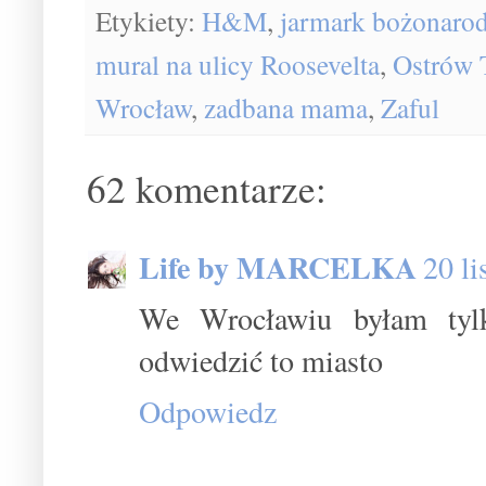
Etykiety:
H&M
,
jarmark bożonaro
mural na ulicy Roosevelta
,
Ostrów 
Wrocław
,
zadbana mama
,
Zaful
62 komentarze:
Life by MARCELKA
20 l
We Wrocławiu byłam tylk
odwiedzić to miasto
Odpowiedz