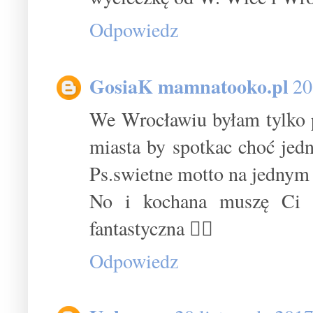
Odpowiedz
GosiaK mamnatooko.pl
20
We Wrocławiu byłam tylko p
miasta by spotkac choć jed
Ps.swietne motto na jednym 
No i kochana muszę Ci na
fantastyczna 👌🏼
Odpowiedz