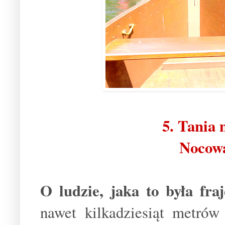
5. Tania
Nocowa
O ludzie, jaka to b
yła fra
nawet kilkadziesiąt metró