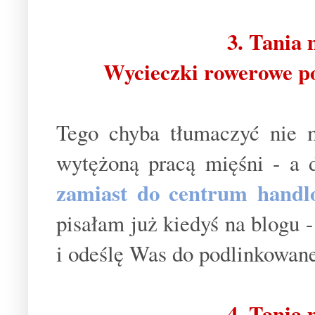
3. Tania
Wycieczki rowerowe po 
Tego chyba tłumaczyć nie m
wytężoną pracą mięśni - a d
zamiast do centrum handl
pisałam już kiedyś na blogu -
i odeślę Was do podlinkowane
4. Tania