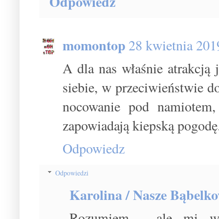
Odpowiedz
momontop
28 kwietnia 201
A dla nas właśnie atrakcją
siebie, w przeciwieństwie d
nocowanie pod namiotem, 
zapowiadają kiepską pogodę.
Odpowiedz
Odpowiedzi
Karolina / Nasze Bąbelk
Rozumiem - ale mi w 