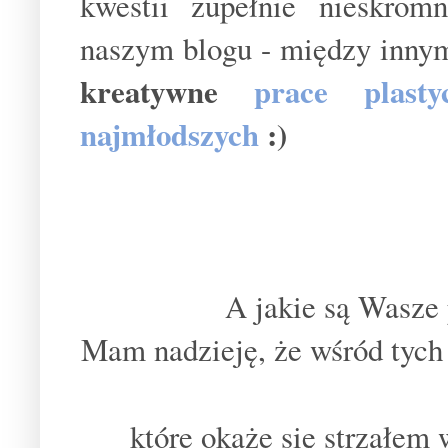
kwestii zupełnie nieskromn
naszym blogu - między inny
kreatywne
prace plasty
najmłodszych
:)
A jakie są Wasze
Mam nadzieję, że wśród tych 
które okaże się strzałem 