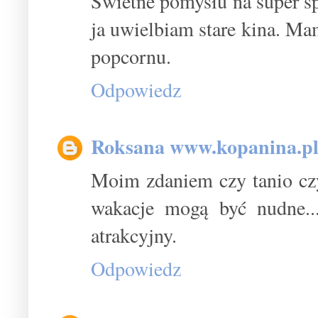
Świetne pomysłu na super sp
ja uwielbiam stare kina. Ma
popcornu.
Odpowiedz
Roksana www.kopanina.p
Moim zdaniem czy tanio czy
wakacje mogą być nudne...
atrakcyjny.
Odpowiedz