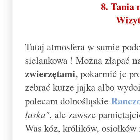
8. Tania
Wizyt
Tutaj atmosfera w sumie podo
n
sielankowa ! Można złapać
zwierzętami,
pokarmić je pro
zebrać kurze jajka albo wydo
Rancz
polecam dolnośląskie
łaska"
, ale zawsze pamiętajc
Was kóz, królików, osiołków