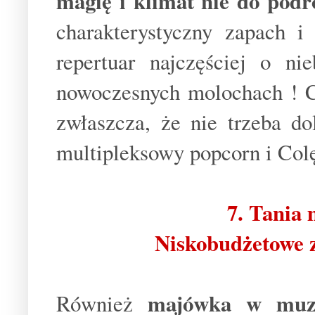
magię i klimat nie do podr
charakterystyczny zapach i
repertuar najczęściej o n
nowoczesnych molochach ! C
zwłaszcza, że nie trzeba do
multipleksowy popcorn i Colę
7. Tania
Niskobudżetowe 
majówka w mu
Również