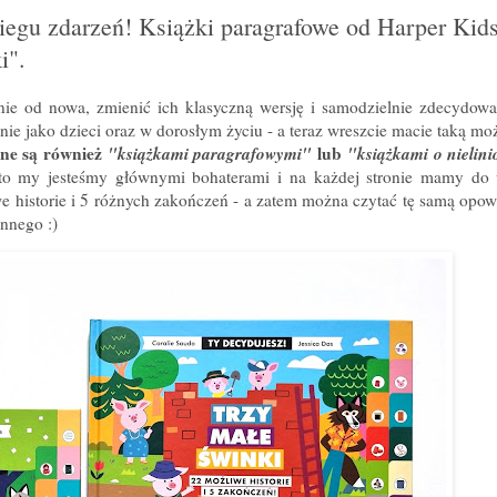
iegu zdarzeń! Książki paragrafowe od Harper Kids
i".
ie od nowa, zmienić ich klasyczną wersję i samodzielnie zdecydow
nie jako dzieci oraz w dorosłym życiu - a teraz wreszcie macie taką mo
ne są również
"książkami paragrafowymi"
lub
"książkami o nielini
s to my jesteśmy głównymi bohaterami i na każdej stronie mamy do
we historie i 5 różnych zakończeń - a zatem można czytać tę samą opow
nnego :)