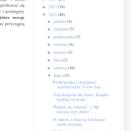
spróbować się
2023
(54)
►
y i podstępny
2022
(89)
▼
które wersje
grudnia
(6)
►
mu przyciągną
listopada
(5)
►
października
(7)
►
września
(6)
►
sierpnia
(5)
►
lipca
(2)
►
czerwca
(10)
►
maja
(15)
▼
Wielkopolska z dzieckiem.
Agroturystyka "Cicho-Sza...
"Encyklopedia dla dzieci. Książka
każdego bystrzak...
"Pięknie się różnimy" i "Jak
dawniej żyły dzieci"....
36 faktów o mnie na trzydzieste
szóste urodziny.