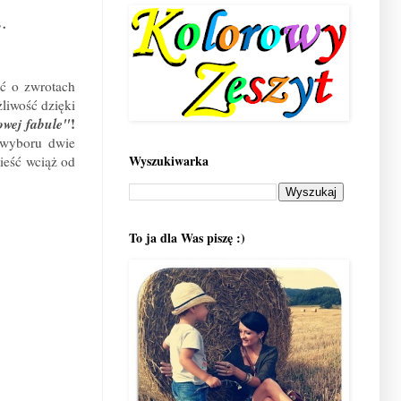
.
ać o zwrotach
żliwość dzięki
owej fabule"
!
 wyboru dwie
Wyszukiwarka
ieść wciąż od
To ja dla Was piszę :)