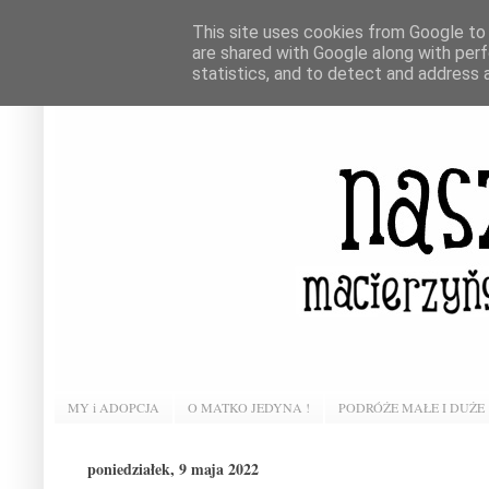
This site uses cookies from Google to d
are shared with Google along with perf
statistics, and to detect and address 
MY i ADOPCJA
O MATKO JEDYNA !
PODRÓŻE MAŁE I DUŻE
poniedziałek, 9 maja 2022