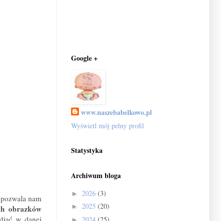
Google +
www.naszebabelkowo.pl
Wyświetl mój pełny profil
Statystyka
Archiwum bloga
2026
(3)
►
pozwala nam
2025
(20)
►
ych obrazków
djąć w danej
2024
(25)
►