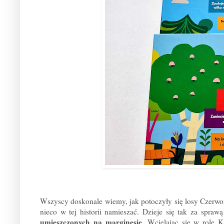
Wszyscy doskonale wiemy, jak potoczyły się losy Czerwon
nieco w tej historii namieszać. Dzieje się tak za spraw
umieszczonych na marginesie
. Wcielając się w rolę 