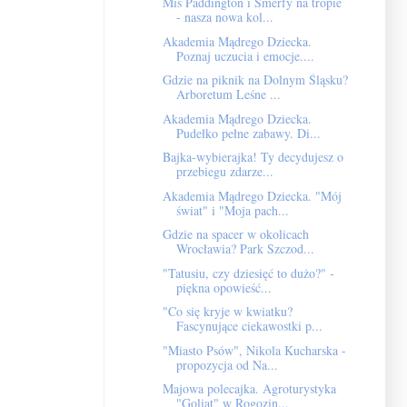
Miś Paddington i Smerfy na tropie
- nasza nowa kol...
Akademia Mądrego Dziecka.
Poznaj uczucia i emocje....
Gdzie na piknik na Dolnym Śląsku?
Arboretum Leśne ...
Akademia Mądrego Dziecka.
Pudełko pełne zabawy. Di...
Bajka-wybierajka! Ty decydujesz o
przebiegu zdarze...
Akademia Mądrego Dziecka. "Mój
świat" i "Moja pach...
Gdzie na spacer w okolicach
Wrocławia? Park Szczod...
"Tatusiu, czy dziesięć to dużo?" -
piękna opowieść...
"Co się kryje w kwiatku?
Fascynujące ciekawostki p...
"Miasto Psów", Nikola Kucharska -
propozycja od Na...
Majowa polecajka. Agroturystyka
"Goliat" w Rogozin...