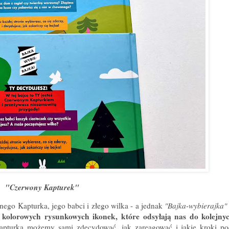
"Czerwony Kapturek"
ego Kapturka, jego babci i złego wilka - a jednak
"Bajka-wybierajka"
kolorowych rysunkowych ikonek, które odsyłają nas do kolejn
ą
Kapturka możemy sami zdecydować, jak zareagować i jakie kroki po