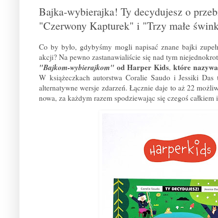
Bajka-wybierajka! Ty decydujesz o przeb
"Czerwony Kapturek" i "Trzy małe śwink
Co by było, gdybyśmy mogli napisać znane bajki zupełn
akcji? Na pewno zastanawialiście się nad tym niejednokrot
"Bajkom-wybierajkom"
od Harper Kids
które nazywa
,
W książeczkach autorstwa Coralie Saudo i Jessiki Da
alternatywne wersje zdarzeń. Łącznie daje to aż 22 możli
nowa, za każdym razem spodziewając się czegoś całkiem i