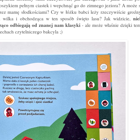
 koszykiem pełnym ciastek i wepchnąć go do zimnego jeziora? A może 
zez mamę słodkościami? Czy w łóżku babci leży rzeczywiście groźn
nie
za wilka i obchodząca w ten sposób święto lasu? Jak widzicie,
ząco odbiegają od znanej nam klasyki
- ale może właśnie dzięki te
echach czytelniczego bakcyla ;)