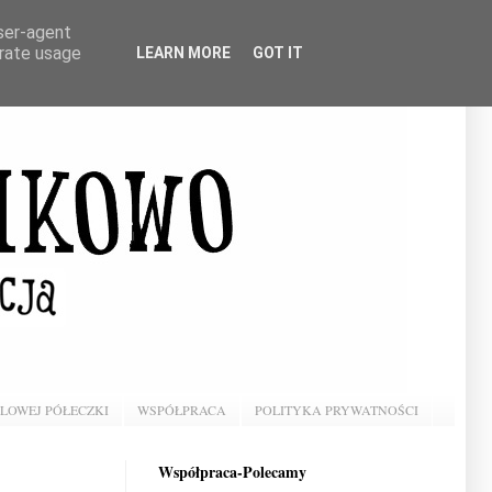
user-agent
erate usage
LEARN MORE
GOT IT
BLOWEJ PÓŁECZKI
WSPÓŁPRACA
POLITYKA PRYWATNOŚCI
Współpraca-Polecamy