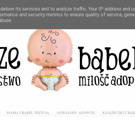
eliver its services and to analyze traffic. Your IP address and 
ormance and security metrics to ensure quality of service, gen
abuse.
MAMA I BĄBEL TESTUJĄ
OSWAJAMY ADOPCJĘ
KSIĄŻECZKI Z BĄ