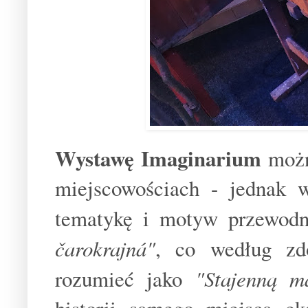
Wystawę Imaginarium
możn
miejscowościach - jednak 
tematykę i motyw przewodn
čarokrajná"
, co według zd
rozumieć jako
"Stajenną m