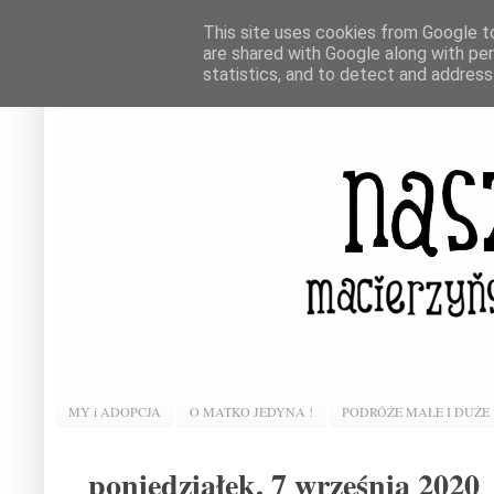
This site uses cookies from Google to 
are shared with Google along with pe
statistics, and to detect and address
MY i ADOPCJA
O MATKO JEDYNA !
PODRÓŻE MAŁE I DUŻE
poniedziałek, 7 września 2020