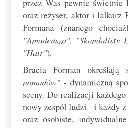
przez Was pewnie świetnie k
oraz reżyser, aktor i lalkarz
Formana (znanego choci
"Amadeusza", "Skandalisty L
"Hair"
).
Bracia Forman określają
nomadów"
- dynamiczną społ
sceny. Do realizacji każdeg
nowy zespół ludzi - i każdy 
oraz osobiste, indywidualn