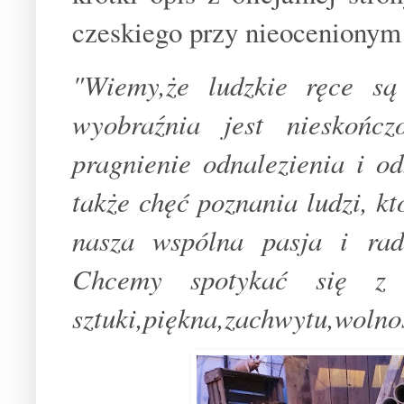
czeskiego przy nieocenionym 
"Wiemy,że ludzkie ręce s
wyobraźnia jest nieskońc
pragnienie odnalezienia i o
także chęć poznania ludzi, kt
nasza wspólna pasja i ra
Chcemy spotykać się z 
sztuki,piękna,zachwytu,wolnoś