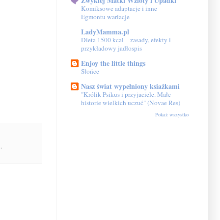
Zwykłej Matki Wzloty i Upadki
Komiksowe adaptacje i inne
Egmontu wariacje
LadyMamma.pl
Dieta 1500 kcal – zasady, efekty i
przykładowy jadłospis
Enjoy the little things
Słońce
Nasz świat wypełniony ksiażkami
"Królik Psikus i przyjaciele. Małe
historie wielkich uczuć" (Novae Res)
Pokaż wszystko
a
,