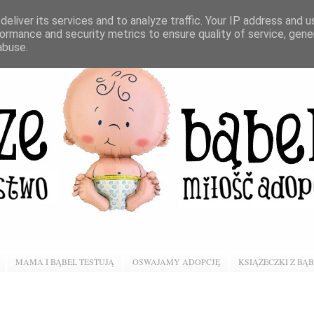
eliver its services and to analyze traffic. Your IP address and 
ormance and security metrics to ensure quality of service, gen
abuse.
MAMA I BĄBEL TESTUJĄ
OSWAJAMY ADOPCJĘ
KSIĄŻECZKI Z BĄ