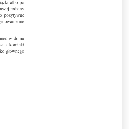
iążki albo po
aszej rodziny
zo pozytywne
cydowanie nie
a mieć w domu
sne kominki
jako głównego