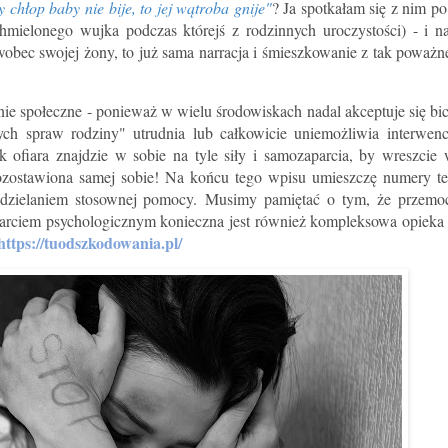
y chłop baby nie bije, to jej wątroba gnije"
? Ja spotkałam się z nim po
hmielonego wujka podczas którejś z rodzinnych uroczystości) - i n
obec swojej żony, to już sama narracja i śmieszkowanie z tak poważn
e społeczne - ponieważ w wielu środowiskach nadal akceptuje się bici
ch spraw rodziny" utrudnia lub całkowicie uniemożliwia interwenc
ak ofiara znajdzie w sobie na tyle siły i samozaparcia, by wreszcie
zostawiona samej sobie! Na końcu tego wpisu umieszczę numery te
ę udzielaniem stosownej pomocy.
Musimy pamiętać o tym, że przem
arciem psychologicznym konieczna jest również kompleksowa opieka
https://tuodszkodowania.pl/