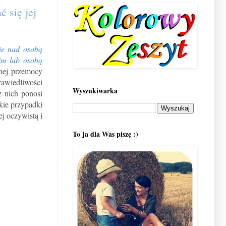
 się jej
nie nad osobą
nim lub osobą
nej przemocy
awiedliwości
Wyszukiwarka
z nich ponosi
kie przypadki
j oczywistą i
To ja dla Was piszę :)