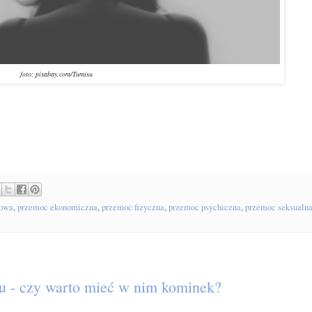
foto: pixabay.com/Tumisu
owa
,
przemoc ekonomiczna
,
przemoc fizyczna
,
przemoc psychiczna
,
przemoc seksualn
u - czy warto mieć w nim kominek?