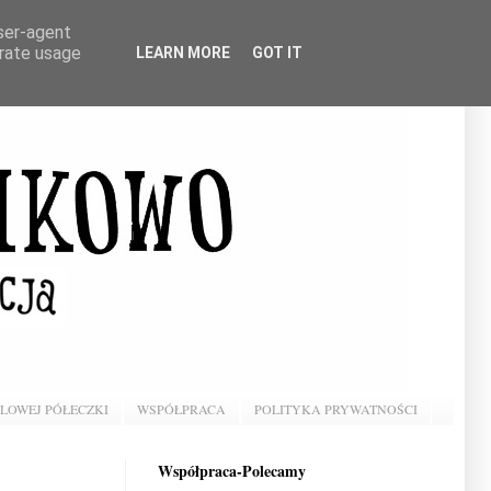
user-agent
erate usage
LEARN MORE
GOT IT
BLOWEJ PÓŁECZKI
WSPÓŁPRACA
POLITYKA PRYWATNOŚCI
Współpraca-Polecamy