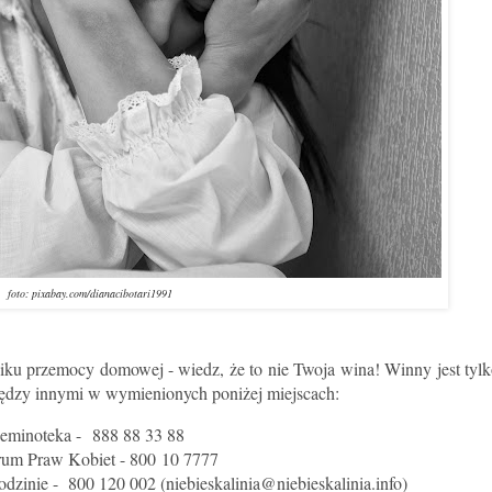
foto: pixabay.com/dianacibotari1991
niku przemocy domowej - wiedz, że to nie Twoja wina! Winny jest tylk
między innymi w wymienionych poniżej miejscach:
eminoteka -
888 88 33 88
rum Praw Kobiet -
800 10 7777
dzinie - 800 120 002 (niebieskalinia@niebieskalinia.info)