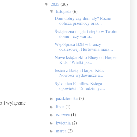
2025
(20)
▼
listopada
(6)
▼
Dom dobry czy dom zły? Różne
oblicza przemocy oraz...
Świąteczna magia i ciepło w Twoim
domu - czy warto...
Współpraca B2B w branży
odzieżowej. Hurtownia mark...
Nowe książeczki o Bluey od Harper
Kids. "Wielki po...
Jesień z Basią i Harper Kids.
Nowości wydawnicze a...
Sylvanian Families. Księga
opowieści. 15 rodzinnyc...
października
(3)
►
o i wyłącznie
lipca
(1)
►
czerwca
(1)
►
kwietnia
(2)
►
marca
(2)
►