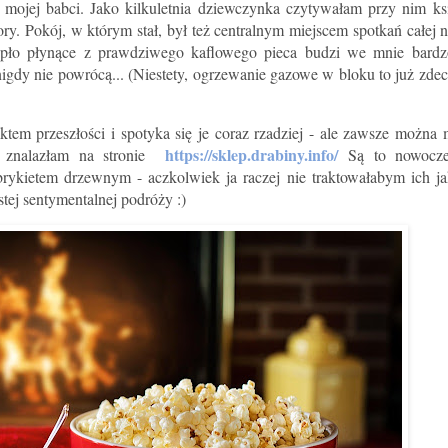
mojej babci. Jako kilkuletnia dziewczynka czytywałam przy nim ks
y. Pokój, w którym stał, był też centralnym miejscem spotkań całej n
epło płynące z prawdziwego kaflowego pieca budzi we mnie bard
nigdy nie powrócą... (Niestety, ogrzewanie gazowe w bloku to już zde
iktem przeszłości i spotyka się je coraz rzadziej - ale zawsze możn
https://sklep.drabiny.info/
znalazłam na stronie
Są to nowocze
brykietem drzewnym - aczkolwiek ja raczej nie traktowałabym ich 
stej sentymentalnej podróży :)