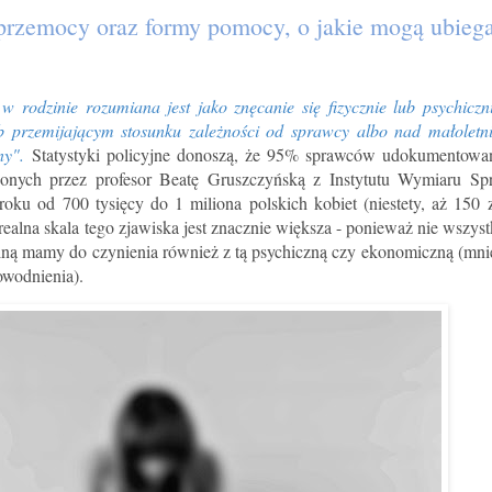
rzemocy oraz formy pomocy, o jakie mogą ubiegać
w rodzinie rozumiana jest jako znęcanie się fizycznie lub psychicz
ub przemijającym stosunku zależności od sprawcy albo nad małolet
zny".
Statystyki policyjne donoszą, że 95% sprawców udokumentowa
nych przez profesor Beatę Gruszczyńską z Instytutu Wymiaru Spr
oku od 700 tysięcy do 1 miliona polskich kobiet (niestety, aż 150 
alna skala tego zjawiska jest znacznie większa - ponieważ nie wszyst
ualną mamy do czynienia również z tą psychiczną czy ekonomiczną (mnie
dowodnienia).