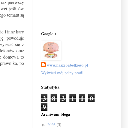
 raz pierwszy
awet jeśli ów
ego tematu są
e i inne kary
Google +
ję, powoduje
 wyrwać się z
lefonów oraz
oc domowa to
 prawnika, po
www.naszebabelkowo.pl
Wyświetl mój pełny profil
Statystyka
3
8
3
1
1
0
9
Archiwum bloga
2026
(3)
►