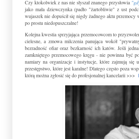
Czy ktokolwiek z nas nie słyszał znanego przysłowia
"gd
jako mała dziewczynka (padło "żartobliwie" z ust podc
wujaszek nie dopuścił się nigdy żadnego aktu przemocy w
po prostu niedopuszczalne!
Kolejna kwestia sprzyjająca przemocowcom to przyzwoleni
cielesne, a zmowa milczenia panująca wokół "prywatny
bezradność ofiar oraz bezkarność ich katów. Jeśli jedn
zamkniętego przemocowego kręgu - nie powinna być po
namiary na organizacje i instytucje, które zajmują si
przestępstwo, które jest karalne!
Dlatego często poza wsp
którą można zgłosić się do profesjonalnej kancelarii >>>