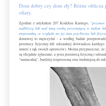
Dom dobry czy dom zły? Różne oblicza p
ofiary.
Zgodnie z artykułem 207 Kodeksu Karnego,
"przemoc 
najbliższą lub nad inną osobą pozostającą w stałym l
nieporadną ze względu na jej stan psychiczny lub fizyc
domowej to mężczyźni - a według badań przeprowadzo
przemocy fizycznej lub seksualnej doświadcza każdego r
śmierć z rąk swoich oprawców). Można przypuszczać, że re
są oficjalnie zgłaszane, a poza przemocą fizyczną i seks
"namacalną", bardziej rozproszoną oraz trudniejszą do u