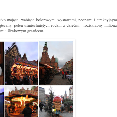
stko-mająca, wabiąca kolorowymi wystawami, neonami i atrakcyjnym
iąteczny, pełen uśmiechniętych rodzin z dziećmi, roziskrzony milion
ami i śliwkowym grzańcem.