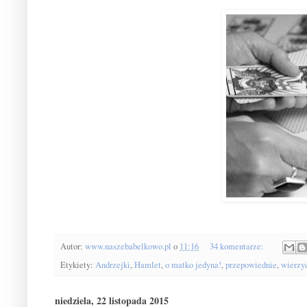
Autor:
www.naszebabelkowo.pl
o
11:16
34 komentarze:
Etykiety:
Andrzejki
,
Hamlet
,
o matko jedyna!
,
przepowiednie
,
wierzyć
niedziela, 22 listopada 2015