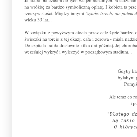
Ja akurat należałam do tych wtajemniczonych. Wiedziałam, 
na wróżbę za bardzo symboliczną opłatę. I kobieta ta prz
rzeczywistości. Między innymi
"synów trzech, ale potem 
wieku 33 lat...
W związku z powyższym ciocia przez całe życie bardzo o
świeczki na torcie z tej okazji cała i zdrowa - miała nadzi
Do szpitala trafiła dosłownie kilka dni później. Jej cho
wcześniej wykryć i wyleczyć w początkowym stadium...
Gdyby kto
byłabym p
Pomyśl
Ale teraz co r
i p
"Dlatego dz
Są takie 
O któryc