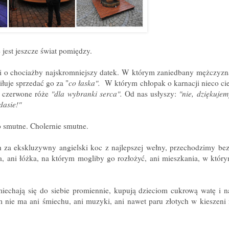
 jest jeszcze świat pomiędzy.
si o chociażby najskromniejszy datek. W którym zaniedbany mężczyzn
iłuje sprzedać go za "
co łaska".
W którym chłopak o karnacji nieco cie
m czerwone róże
"dla wybranki serca".
Od nas usłyszy:
"nie, dziękujem
rudasie!"
 smutne. Cholernie smutne.
ch za ekskluzywny angielski koc z najlepszej wełny, przechodzimy be
ca, ani łóżka, na którym mogliby go rozłożyć, ani mieszkania, w któr
miechają się do siebie promiennie, kupują dzieciom cukrową watę i n
 nie ma ani śmiechu, ani muzyki, ani nawet paru złotych w kieszeni