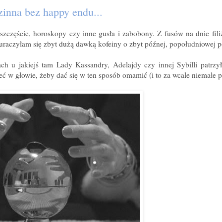
zinna bez happy endu...
zczęście, horoskopy czy inne gusła i zabobony. Z fusów na dnie filiż
uraczyłam się zbyt dużą dawką kofeiny o zbyt późnej, popołudniowej p
ach u jakiejś tam Lady Kassandry, Adelajdy czy innej Sybilli patrz
ć w głowie, żeby dać się w ten sposób omamić (i to za wcale niemałe p