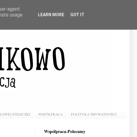
user-agent
erate usage
LEARN MORE
GOT IT
BLOWEJ PÓŁECZKI
WSPÓŁPRACA
POLITYKA PRYWATNOŚCI
Współpraca-Polecamy