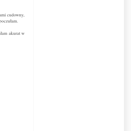
nami cudowny,
 poczułam.
ałam akurat w