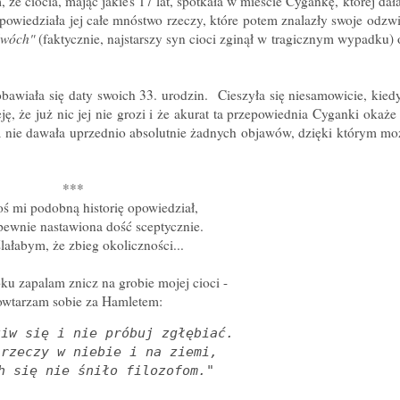
że ciocia, mając jakieś 17 lat, spotkała w mieście Cygankę, której da
epowiedziała jej całe mnóstwo rzeczy, które potem znalazły swoje odzwi
dwóch"
(faktycznie, najstarszy syn cioci zginął w tragicznym wypadku) 
bawiała się daty swoich 33. urodzin. Cieszyła się niesamowicie, kie
eję, że już nic jej nie grozi i że akurat ta przepowiednia Cyganki okaże
roba nie dawała uprzednio absolutnie żadnych objawów, dzięki którym mo
***
ś mi podobną historię opowiedział,
ewnie nastawiona dość sceptycznie.
ałabym, że zbieg okoliczności...
oku zapalam znicz na grobie mojej cioci -
owtarzam sobie za Hamletem:
iw się i nie próbuj zgłębiać.

rzeczy w niebie i na ziemi,

h się nie śniło filozofom."