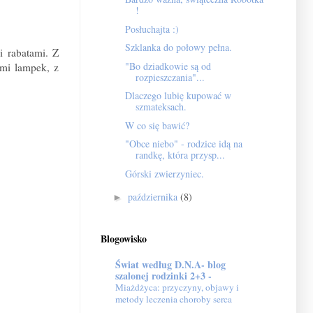
!
Posłuchajta :)
Szklanka do połowy pełna.
i rabatami. Z
"Bo dziadkowie są od
ami lampek, z
rozpieszczania"...
Dlaczego lubię kupować w
szmateksach.
W co się bawić?
"Obce niebo" - rodzice idą na
randkę, która przysp...
Górski zwierzyniec.
października
(8)
►
Blogowisko
Świat według D.N.A- blog
szalonej rodzinki 2+3 -
Miażdżyca: przyczyny, objawy i
metody leczenia choroby serca