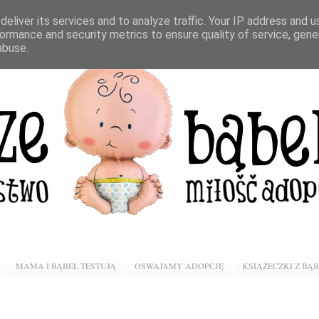
eliver its services and to analyze traffic. Your IP address and 
ormance and security metrics to ensure quality of service, gen
abuse.
MAMA I BĄBEL TESTUJĄ
OSWAJAMY ADOPCJĘ
KSIĄŻECZKI Z BĄ