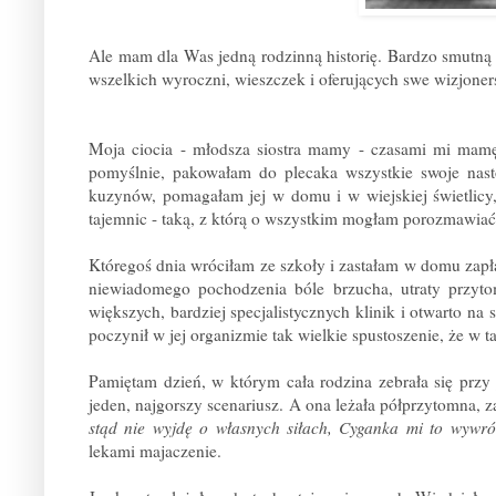
Ale mam dla Was jedną rodzinną historię. Bardzo smutną i
wszelkich wyroczni, wieszczek i oferujących swe wizjoner
Moja ciocia - młodsza siostra mamy - czasami mi mamę 
pomyślnie, pakowałam do plecaka wszystkie swoje nast
kuzynów, pomagałam jej w domu i w wiejskiej świetlicy, 
tajemnic - taką, z którą o wszystkim mogłam porozmawiać 
Któregoś dnia wróciłam ze szkoły i zastałam w domu zapłak
niewiadomego pochodzenia bóle brzucha, utraty przyto
większych, bardziej specjalistycznych klinik i otwarto na
poczynił w jej organizmie tak wielkie spustoszenie, że w 
Pamiętam dzień, w którym cała rodzina zebrała się przy 
jeden, najgorszy scenariusz. A ona leżała półprzytomna,
stąd nie wyjdę o własnych siłach, Cyganka mi to wywr
lekami majaczenie.