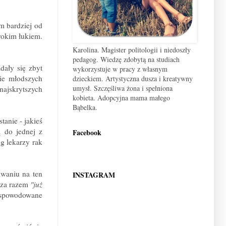
m bardziej od
rokim łukiem.
Karolina. Magister politologii i niedoszły
pedagog. Wiedzę zdobytą na studiach
dały się zbyt
wykorzystuje w pracy z własnym
wie młodszych
dzieckiem. Artystyczna dusza i kreatywny
umysł. Szczęśliwa żona i spełniona
najskrytszych
kobieta. Adopcyjna mama małego
Bąbelka.
tanie - jakieś
ą do jednej z
Facebook
ug lekarzy rak
iwaniu na ten
INSTAGRAM
z za razem
"już
 spowodowane