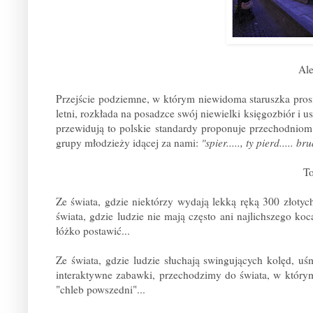
Ale
Przejście podziemne, w którym niewidoma staruszka pro
letni, rozkłada na posadzce swój niewielki księgozbiór i us
przewidują to polskie standardy proponuje przechodnio
grupy młodzieży idącej za nami:
"spier....., ty pierd..... b
To
Ze świata, gdzie niektórzy wydają lekką ręką 300 złoty
świata, gdzie ludzie nie mają często ani najlichszego ko
łóżko postawić...
Ze świata, gdzie ludzie słuchają swingujących kolęd, uś
interaktywne zabawki, przechodzimy do świata, w którym
"chleb powszedni"...