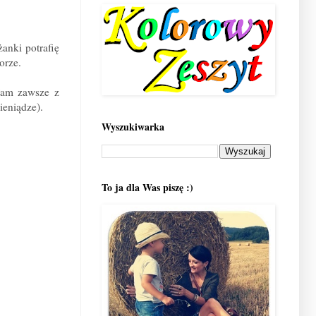
anki potrafię
orze.
yłam zawsze z
ieniądze).
Wyszukiwarka
To ja dla Was piszę :)