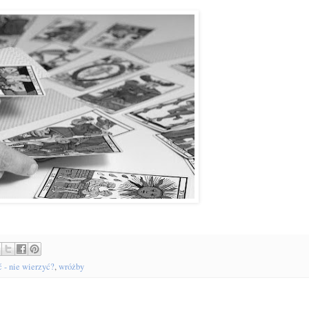
 - nie wierzyć?
,
wróżby