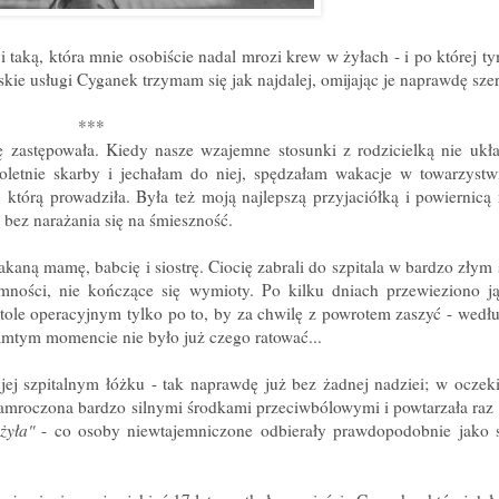
 taką, która mnie osobiście nadal mrozi krew w żyłach - i po której ty
skie usługi Cyganek trzymam się jak najdalej, omijając je naprawdę sze
***
zastępowała. Kiedy nasze wzajemne stosunki z rodzicielką nie ukła
oletnie skarby i jechałam do niej, spędzałam wakacje w towarzyst
którą prowadziła. Była też moją najlepszą przyjaciółką i powiernicą 
bez narażania się na śmieszność.
aną mamę, babcię i siostrę. Ciocię zabrali do szpitala w bardzo złym s
mności, nie kończące się wymioty. Po kilku dniach przewieziono j
 stole operacyjnym tylko po to, by za chwilę z powrotem zaszyć - wedł
tamtym momencie nie było już czego ratować...
jej szpitalnym łóżku - tak naprawdę już bez żadnej nadziei; w oczek
 zamroczona bardzo silnymi środkami przeciwbólowymi i powtarzała ra
óżyła"
- co osoby niewtajemniczone odbierały prawdopodobnie jako