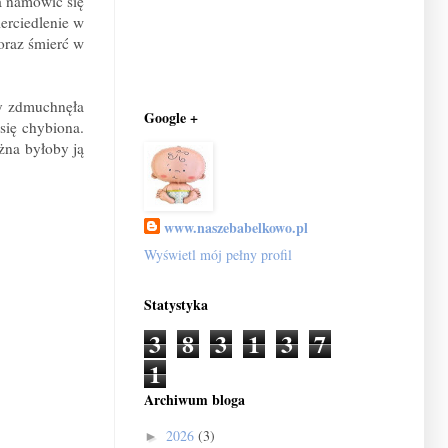
ła namówić się
erciedlenie w
oraz śmierć w
dy zdmuchnęła
Google +
 się chybiona.
żna byłoby ją
www.naszebabelkowo.pl
Wyświetl mój pełny profil
Statystyka
3
8
3
1
3
7
1
Archiwum bloga
2026
(3)
►