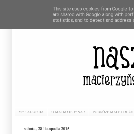
This site uses cookies from Google to d
are shared with Google along with perf
statistics, and to detect and address 
MY i ADOPCJA
O MATKO JEDYNA !
PODRÓŻE MAŁE I DUŻE
sobota, 28 listopada 2015