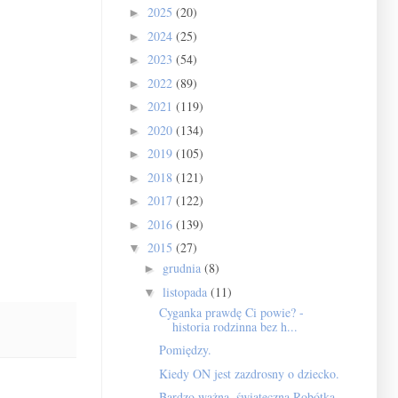
2025
(20)
►
2024
(25)
►
2023
(54)
►
2022
(89)
►
2021
(119)
►
2020
(134)
►
2019
(105)
►
2018
(121)
►
2017
(122)
►
2016
(139)
►
2015
(27)
▼
grudnia
(8)
►
listopada
(11)
▼
Cyganka prawdę Ci powie? -
historia rodzinna bez h...
Pomiędzy.
Kiedy ON jest zazdrosny o dziecko.
Bardzo ważna, świąteczna Robótka