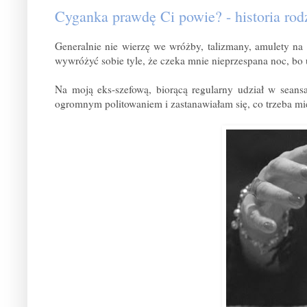
Cyganka prawdę Ci powie? - historia rod
Generalnie nie wierzę we wróżby, talizmany, amulety na s
wywróżyć sobie tyle, że czeka mnie nieprzespana noc, bo 
Na moją eks-szefową, biorącą regularny udział w seans
ogromnym politowaniem i zastanawiałam się, co trzeba mie