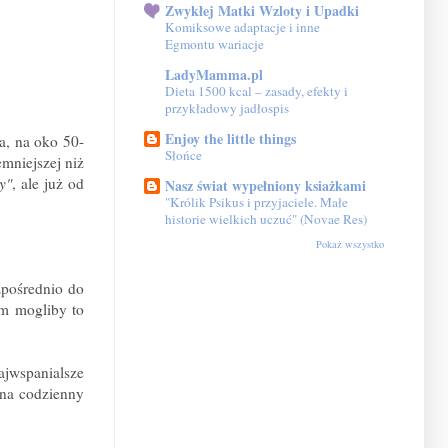
Zwykłej Matki Wzloty i Upadki
Komiksowe adaptacje i inne
Egmontu wariacje
LadyMamma.pl
Dieta 1500 kcal – zasady, efekty i
przykładowy jadłospis
Enjoy the little things
a, na oko 50-
Słońce
mniejszej niż
y"
, ale już od
Nasz świat wypełniony ksiażkami
"Królik Psikus i przyjaciele. Małe
historie wielkich uczuć" (Novae Res)
Pokaż wszystko
zpośrednio do
ym mogliby to
ajwspanialsze
 na codzienny