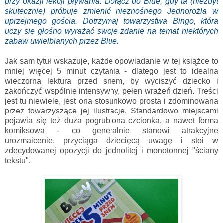
przy okazji lekcji pływania. Dołącz do Blue, gdy ta (niezbyt
skutecznie) próbuje zmienić nieznośnego Jednorożla w
uprzejmego gościa. Dotrzymaj towarzystwa Bingo, która
uczy się głośno wyrażać swoje zdanie na temat niektórych
zabaw uwielbianych przez Blue.
Jak sam tytuł wskazuje, każde opowiadanie w tej książce to
mniej więcej 5 minut czytania - dlatego jest to idealna
wieczorna lektura przed snem, by wyciszyć dziecko i
zakończyć wspólnie intensywny, pełen wrażeń dzień. Treści
jest tu niewiele, jest ona stosunkowo prosta
i zdominowana
przez towarzyszące jej ilustracje. Standardowo miejscami
pojawia się też duża pogrubiona czcionka, a nawet forma
komiksowa - co generalnie stanowi atrakcyjne
urozmaicenie, przyciąga dziecięcą uwagę i stoi w
zdecydowanej opozycji do jednolitej i monotonnej "ściany
tekstu".