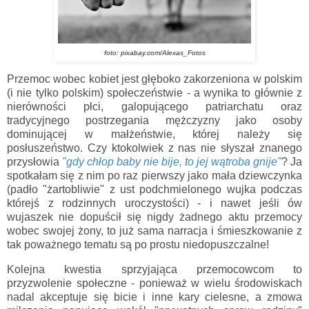
foto: pixabay.com/Alexas_Fotos
Przemoc wobec kobiet jest głęboko zakorzeniona w polskim
(i nie tylko polskim) społeczeństwie - a wynika to głównie z
nierówności płci, galopującego patriarchatu oraz
tradycyjnego postrzegania mężczyzny jako osoby
dominującej w małżeństwie, której należy się
posłuszeństwo. Czy ktokolwiek z nas nie słyszał znanego
przysłowia
"gdy chłop baby nie bije, to jej wątroba gnije"
? Ja
spotkałam się z nim po raz pierwszy jako mała dziewczynka
(padło "żartobliwie" z ust podchmielonego wujka podczas
którejś z rodzinnych uroczystości) - i nawet jeśli ów
wujaszek nie dopuścił się nigdy żadnego aktu przemocy
wobec swojej żony, to już sama narracja i śmieszkowanie z
tak poważnego tematu są po prostu niedopuszczalne!
Kolejna kwestia sprzyjająca przemocowcom to
przyzwolenie społeczne - ponieważ w wielu środowiskach
nadal akceptuje się bicie i inne kary cielesne, a zmowa