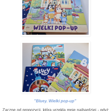
"Bluey. Wielki pop-up"
Zacznę od propozycji, która urzekła mnie najbardziej - gdyż