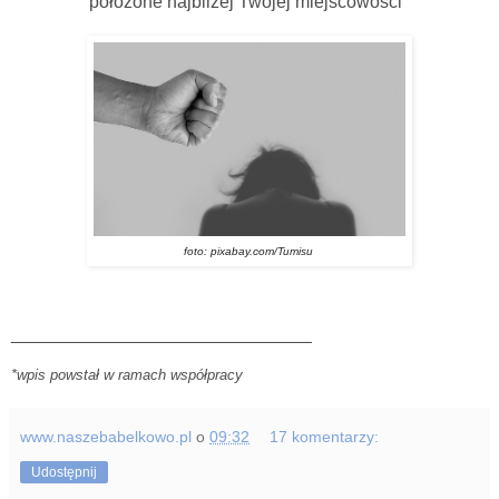
położone najbliżej Twojej miejscowości
foto: pixabay.com/Tumisu
______________________________
*wpis powstał w ramach współpracy
www.naszebabelkowo.pl
o
09:32
17 komentarzy:
Udostępnij