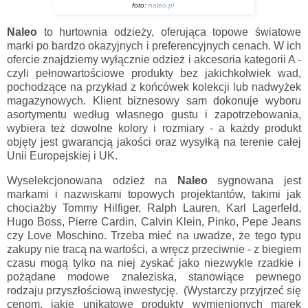
foto:
naleo.pl
Naleo
to hurtownia odzieży, oferująca topowe światowe
marki po bardzo okazyjnych i preferencyjnych cenach. W ich
ofercie znajdziemy wyłącznie odzież i akcesoria kategorii A -
czyli pełnowartościowe produkty bez jakichkolwiek wad,
pochodzące na przykład z końcówek kolekcji lub nadwyżek
magazynowych. Klient biznesowy sam dokonuje wyboru
asortymentu według własnego gustu i zapotrzebowania,
wybiera też dowolne kolory i rozmiary - a każdy produkt
objęty jest gwarancją jakości oraz wysyłką na terenie całej
Unii Europejskiej i UK.
Wyselekcjonowana odzież na
Naleo
sygnowana jest
markami i nazwiskami topowych projektantów, takimi jak
chociażby Tommy Hilfiger, Ralph Lauren, Karl Lagerfeld,
Hugo Boss, Pierre Cardin, Calvin Klein, Pinko, Pepe Jeans
czy Love Moschino. Trzeba mieć na uwadze, że tego typu
zakupy nie tracą na wartości, a wręcz przeciwnie - z biegiem
czasu mogą tylko na niej zyskać jako niezwykle rzadkie i
pożądane modowe znaleziska, stanowiące pewnego
rodzaju przyszłościową inwestycję. (Wystarczy przyjrzeć się
cenom, jakie unikatowe produkty wymienionych marek