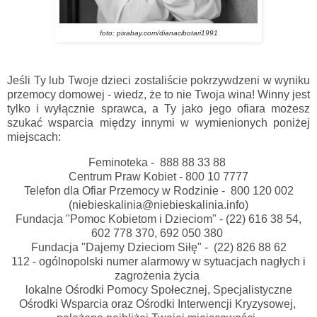
foto: pixabay.com/dianacibotari1991
Jeśli Ty lub Twoje dzieci zostaliście pokrzywdzeni w wyniku
przemocy domowej - wiedz, że to nie Twoja wina! Winny jest
tylko i wyłącznie sprawca, a Ty jako jego ofiara możesz
szukać wsparcia między innymi w wymienionych poniżej
miejscach:
Feminoteka -
888 88 33 88
Centrum Praw Kobiet -
800 10 7777
Telefon dla Ofiar Przemocy w Rodzinie - 800 120 002
(niebieskalinia@niebieskalinia.info)
Fundacja "Pomoc Kobietom i Dzieciom" -
(22) 616 38 54,
602 778 370, 692 050 380
Fundacja "Dajemy Dzieciom Siłę" -
(22) 826 88 62
112 - ogólnopolski numer alarmowy w sytuacjach nagłych i
zagrożenia życia
lokalne Ośrodki Pomocy Społecznej, Specjalistyczne
Ośrodki Wsparcia oraz Ośrodki Interwencji Kryzysowej,