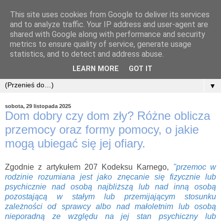
This site uses cookies from Google to deliver its services
and to analyze traffic. Your IP address and user-agent are
shared with Google along with performance and security
metrics to ensure quality of service, generate usage
statistics, and to detect and address abuse.
LEARN MORE
GOT IT
▼
sobota, 29 listopada 2025
Dom dobry czy dom zły? Różne oblicza
przemocy oraz formy pomocy, o jakie
mogą ubiegać się jej ofiary.
Zgodnie z artykułem 207 Kodeksu Karnego,
"przemoc w
rodzinie rozumiana jest jako znęcanie się fizycznie lub
psychicznie nad osobą najbliższą lub nad inną osobą
pozostającą w stałym lub przemijającym stosunku
zależności od sprawcy albo nad małoletnim lub osobą
nieporadną ze względu na jej stan psychiczny lub