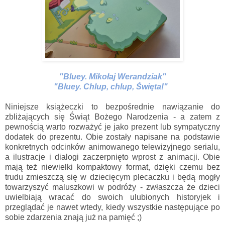
"Bluey. Mikołaj Werandziak"
"Bluey. Chlup, chlup, Święta!"
Niniejsze książeczki to bezpośrednie nawiązanie do
zbliżających się Świąt Bożego Narodzenia - a zatem z
pewnością warto rozważyć je jako prezent lub sympatyczny
dodatek do prezentu. Obie zostały napisane na podstawie
konkretnych odcinków animowanego telewizyjnego serialu,
a ilustracje i dialogi zaczerpnięto wprost z animacji. Obie
mają też niewielki kompaktowy format, dzięki czemu bez
trudu zmieszczą się w dziecięcym plecaczku i będą mogły
towarzyszyć maluszkowi w podróży - zwłaszcza że dzieci
uwielbiają wracać do swoich ulubionych historyjek i
przeglądać je nawet wtedy, kiedy wszystkie następujące po
sobie zdarzenia znają już na pamięć ;)