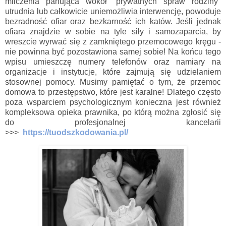
milczenia panująca wokół "prywatnych spraw rodziny"
utrudnia lub całkowicie uniemożliwia interwencję, powoduje
bezradność ofiar oraz bezkarność ich katów. Jeśli jednak
ofiara znajdzie w sobie na tyle siły i samozaparcia, by
wreszcie wyrwać się z zamkniętego przemocowego kręgu -
nie powinna być pozostawiona samej sobie! Na końcu tego
wpisu umieszczę numery telefonów oraz namiary na
organizacje i instytucje, które zajmują się udzielaniem
stosownej pomocy.
Musimy pamiętać o tym, że przemoc
domowa to przestępstwo, które jest karalne!
Dlatego często
poza wsparciem psychologicznym konieczna jest również
kompleksowa opieka prawnika, po którą można zgłosić się
do profesjonalnej kancelarii
>>>
https://tuodszkodowania.pl/