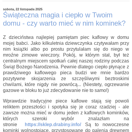
sobota, 22 listopada 2025
Świąteczna magia i ciepło w Twoim
domu - czy warto mieć w nim kominek?
Z dzieciństwa najlepiej pamiętam piec kaflowy w domu
mojej babci. Jako kilkuletnia dziewczynka czytywałam przy
nim książki albo po prostu przytulałam się do niego w
mroźne zimowe wieczory. Pokój, w którym stał, był też
centralnym miejscem spotkań całej naszej rodziny podczas
Świąt Bożego Narodzenia. Pewnie dlatego ciepło płynące z
prawdziwego kaflowego pieca budzi we mnie bardzo
pozytywne skojarzenia ze szczęśliwymi beztroskimi
chwilami, które nigdy nie powrócą... (Niestety, ogrzewanie
gazowe w bloku to już zdecydowanie nie to samo!)
Wprawdzie tradycyjne piece kaflowe stają się powoli
reliktem przeszłości i spotyka się je coraz rzadziej - ale
zawsze można mieć w domu jeden z kaflowych kominków,
których szeroki wybór znalazłam na
stronie
https://sklep.drabiny.info/
Są to nowoczesne
kominki wolnostojące, przystosowane do palenia drewnem