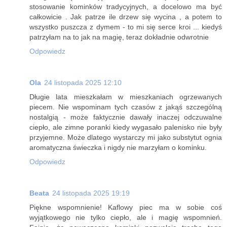
stosowanie kominków tradycyjnych, a docelowo ma być
całkowicie . Jak patrze ile drzew się wycina , a potem to
wszystko puszcza z dymem - to mi się serce kroi ... kiedyś
patrzyłam na to jak na magię, teraz dokładnie odwrotnie
Odpowiedz
Ola
24 listopada 2025 12:10
Długie lata mieszkałam w mieszkaniach ogrzewanych
piecem. Nie wspominam tych czasów z jakąś szczególną
nostalgią - może faktycznie dawały inaczej odczuwalne
ciepło, ale zimne poranki kiedy wygasało palenisko nie były
przyjemne. Może dlatego wystarczy mi jako substytut ognia
aromatyczna świeczka i nigdy nie marzyłam o kominku.
Odpowiedz
Beata
24 listopada 2025 19:19
Piękne wspomnienie! Kaflowy piec ma w sobie coś
wyjątkowego nie tylko ciepło, ale i magię wspomnień.