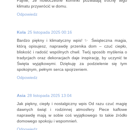
Fajnie, że nowoczesne kominki pozwalają trochę tego
klimatu przywrócić w domu.
Odpowiedz
Kola
25 listopada 2025 00:16
Bardzo piękny i klimatyczny wpis! ✨ Świąteczna magia,
którą opisujesz, naprawdę przenika dom – czuć ciepło,
bliskość i radość wspólnych chwil. Twój sposób myślenia o
tradycjach oraz dekoracjach daje inspirację, by uczynić te
Święta wyjątkowymi. Dziękuję za podzielenie się tym
spokojnym, pełnym serca spojrzeniem.
Odpowiedz
Asia
28 listopada 2025 13:04
Jak piękny, ciepły i nostalgiczny wpis Od razu czuć magię
dawnych świąt i rodzinnej atmosfery. Piece kaflowe
naprawdę mają w sobie coś wyjątkowego to takie źródło
domowego spokoju i wspomnień.
Odpowiedz