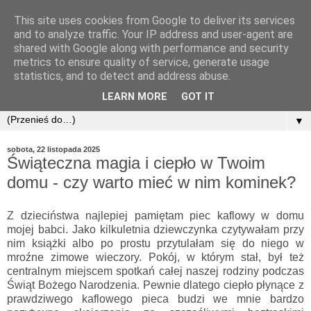
This site uses cookies from Google to deliver its services
and to analyze traffic. Your IP address and user-agent are
shared with Google along with performance and security
metrics to ensure quality of service, generate usage
statistics, and to detect and address abuse.
LEARN MORE
GOT IT
▼
sobota, 22 listopada 2025
Świąteczna magia i ciepło w Twoim
domu - czy warto mieć w nim kominek?
Z dzieciństwa najlepiej pamiętam piec kaflowy w domu
mojej babci. Jako kilkuletnia dziewczynka czytywałam przy
nim książki albo po prostu przytulałam się do niego w
mroźne zimowe wieczory. Pokój, w którym stał, był też
centralnym miejscem spotkań całej naszej rodziny podczas
Świąt Bożego Narodzenia. Pewnie dlatego ciepło płynące z
prawdziwego kaflowego pieca budzi we mnie bardzo