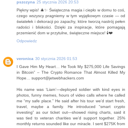
pszczyna
25 stycznia 2026 20:53
Piękny wpis! 🎄✨ Świąteczna magia i ciepło w domu to coś,
czego wszyscy pragniemy w tym wyjątkowym czasie — od
światełek i dekoracji po zapachy, które tworzą nastrój pełen
radości i bliskości. Dzięki za inspiracje, które pomagają
przemienić dom w przytulne, świąteczne miejsce! 🕯️❤️
Odpowiedz
veronica
30 stycznia 2026 01:53
I Gave Him My Heart… He Took My $275,000 Life Savings
in Bitcoin” – The Crypto Romance That Almost Killed My
Hope… support@jetwebhackers.com
His name was ‘Liam’—deployed soldier with kind eyes in
photos, funny memes, hours of video calls where he called
me “my safe place.” He said after his tour we’d start fresh,
travel, maybe a family. He introduced “smart crypto
investing” as our ticket out—showed rising charts, said it
was tied to veteran charities we’d support together. 25%
monthly returns sounded like our miracle. I sent $275K from