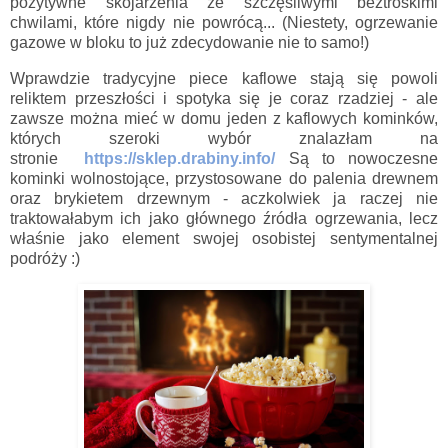
pozytywne skojarzenia ze szczęśliwymi beztroskimi
chwilami, które nigdy nie powrócą... (Niestety, ogrzewanie
gazowe w bloku to już zdecydowanie nie to samo!)
Wprawdzie tradycyjne piece kaflowe stają się powoli
reliktem przeszłości i spotyka się je coraz rzadziej - ale
zawsze można mieć w domu jeden z kaflowych kominków,
których szeroki wybór znalazłam na
stronie
https://sklep.drabiny.info/
Są to nowoczesne
kominki wolnostojące, przystosowane do palenia drewnem
oraz brykietem drzewnym - aczkolwiek ja raczej nie
traktowałabym ich jako głównego źródła ogrzewania, lecz
właśnie jako element swojej osobistej sentymentalnej
podróży :)