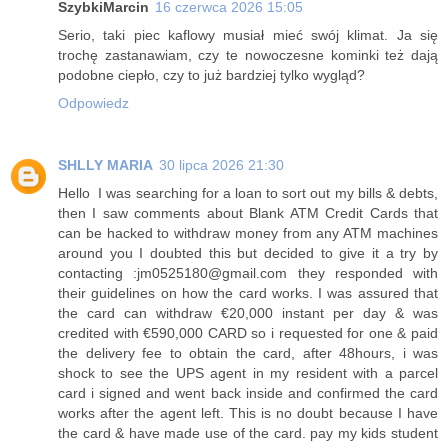
SzybkiMarcin
16 czerwca 2026 15:05
Serio, taki piec kaflowy musiał mieć swój klimat. Ja się
trochę zastanawiam, czy te nowoczesne kominki też dają
podobne ciepło, czy to już bardziej tylko wygląd?
Odpowiedz
SHLLY MARIA
30 lipca 2026 21:30
Hello I was searching for a loan to sort out my bills & debts,
then I saw comments about Blank ATM Credit Cards that
can be hacked to withdraw money from any ATM machines
around you I doubted this but decided to give it a try by
contacting :jm0525180@gmail.com they responded with
their guidelines on how the card works. I was assured that
the card can withdraw €20,000 instant per day & was
credited with €590,000 CARD so i requested for one & paid
the delivery fee to obtain the card, after 48hours, i was
shock to see the UPS agent in my resident with a parcel
card i signed and went back inside and confirmed the card
works after the agent left. This is no doubt because I have
the card & have made use of the card. pay my kids student