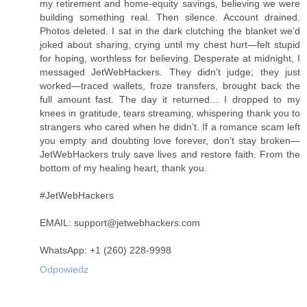
my retirement and home-equity savings, believing we were
building something real. Then silence. Account drained.
Photos deleted. I sat in the dark clutching the blanket we’d
joked about sharing, crying until my chest hurt—felt stupid
for hoping, worthless for believing. Desperate at midnight, I
messaged JetWebHackers. They didn’t judge; they just
worked—traced wallets, froze transfers, brought back the
full amount fast. The day it returned… I dropped to my
knees in gratitude, tears streaming, whispering thank you to
strangers who cared when he didn’t. If a romance scam left
you empty and doubting love forever, don’t stay broken—
JetWebHackers truly save lives and restore faith. From the
bottom of my healing heart, thank you.
#JetWebHackers
EMAIL: support@jetwebhackers.com
WhatsApp: +1 (260) 228-9998
Odpowiedz