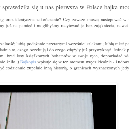
 sprawdziła się u nas pierwsza w Polsce bajka mo
ieg oraz identyczne zakończenie? Czy zawsze muszą następować w n
my już na pamięć i moglibyśmy recytować je bez zająknięcia, nawe
lność; lubią podążanie przetartymi wcześniej szlakami; lubią mieć po
adnie to, czego oczekują i do czego zdążyły już przywyknąć. Jednak p
m, brać losy książkowych bohaterów w swoje ręce, dopowiadać wła
ie śniło ;)
Bajkopis
wpisuje się w ten moment wręcz idealnie - i udow
codziennie zupełnie inną historią, o granicach wyznaczonych jedy