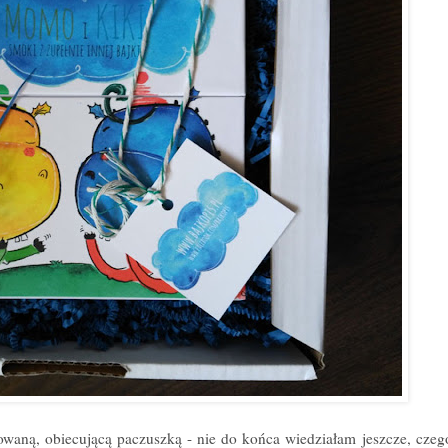
owaną, obiecującą paczuszką - nie do końca wiedziałam jeszcze, cze