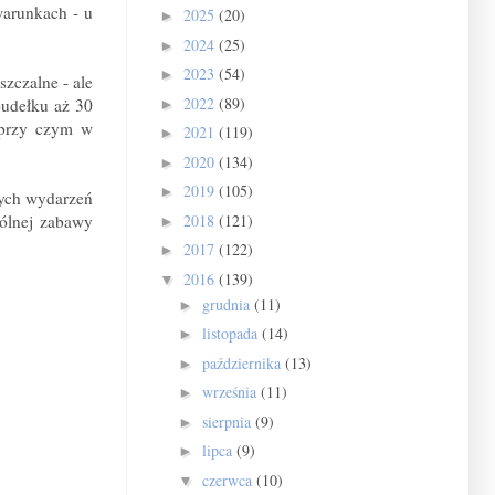
warunkach - u
2025
(20)
►
2024
(25)
►
2023
(54)
►
szczalne - ale
2022
(89)
pudełku aż 30
►
 (przy czym w
2021
(119)
►
2020
(134)
►
2019
(105)
►
nych wydarzeń
pólnej zabawy
2018
(121)
►
2017
(122)
►
2016
(139)
▼
grudnia
(11)
►
listopada
(14)
►
października
(13)
►
września
(11)
►
sierpnia
(9)
►
lipca
(9)
►
czerwca
(10)
▼