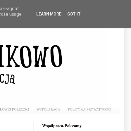
user-agent
erate usage
LEARN MORE
GOT IT
BLOWEJ PÓŁECZKI
WSPÓŁPRACA
POLITYKA PRYWATNOŚCI
Współpraca-Polecamy