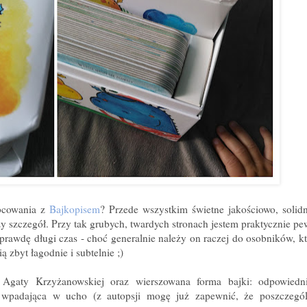
obcowania z
Bajkopisem
? Przede wszystkim świetne jakościowo, soli
y szczegół. Przy tak grubych, twardych stronach jestem praktycznie pe
aprawdę długi czas - choć generalnie należy on raczej do osobników, 
ą zbyt łagodnie i subtelnie ;)
a Agaty Krzyżanowskiej oraz wierszowana forma bajki: odpowiedn
 wpadająca w ucho (z autopsji mogę już zapewnić, że poszczegól