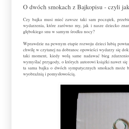
O dwóch smokach z Bajkopisu - czyli jak
Czy bajka musi mieć zawsze taki sam początek, przeb
wydarzenia, które zarówno my, jak i nasze dziecko zna
głębokiego snu w samym środku nocy?
Wprawdzie na pewnym etapie rozwoju dzieci lubią powtarza
chwilę w czytanej na dobranoc opowieści wydarzy się dokł
taki moment, kiedy wolą same nadawać bieg zdarzenio
wymyślać przygody, o których autorowi książki nawet się n
ta sama bajka o dwóch sympatycznych smokach może być 
wyobraźnią i pomysłowością.