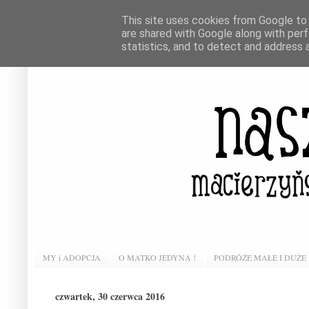
This site uses cookies from Google to d
are shared with Google along with perf
statistics, and to detect and address 
MY i ADOPCJA
O MATKO JEDYNA !
PODRÓŻE MAŁE I DUŻE
czwartek, 30 czerwca 2016