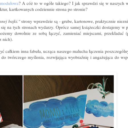
 modułowa
? A cóż to w ogóle takiego? I jak sprawdzi się w naszych 
ektur, kartkowanych codziennie strona po stronie?
nnej bajki."
strony wprawdzie są - grube, kartonowe, praktycznie niezni
o się na tych stronach wydarzy. Oprócz samej książeczki dostajemy w 
 możemy dowolnie ze sobą łączyć, zamieniać miejscami, przekładać
z nich).
 całkiem inna fabuła, ucząca naszego malucha łączenia poszczegól
o do twórczego myślenia, rozwijająca wyobraźnię i angażująca do ws