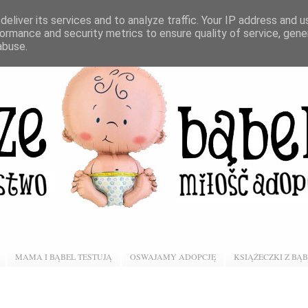
eliver its services and to analyze traffic. Your IP address and 
ormance and security metrics to ensure quality of service, gen
abuse.
MAMA I BĄBEL TESTUJĄ
OSWAJAMY ADOPCJĘ
KSIĄŻECZKI Z BĄ