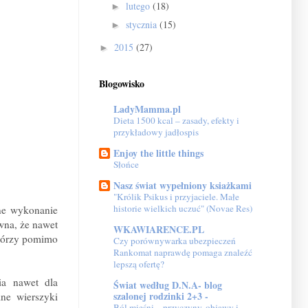
lutego
(18)
►
stycznia
(15)
►
2015
(27)
►
Blogowisko
LadyMamma.pl
Dieta 1500 kcal – zasady, efekty i
przykładowy jadłospis
Enjoy the little things
Słońce
Nasz świat wypełniony ksiażkami
"Królik Psikus i przyjaciele. Małe
historie wielkich uczuć" (Novae Res)
dne wykonanie
wna, że nawet
WKAWIARENCE.PL
którzy pomimo
Czy porównywarka ubezpieczeń
Rankomat naprawdę pomaga znaleźć
lepszą ofertę?
ia nawet dla
Świat według D.N.A- blog
szalonej rodzinki 2+3 -
ne wierszyki
Ból mięśni – przyczyny, objawy i