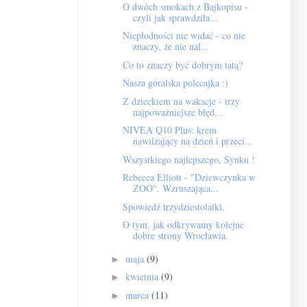
O dwóch smokach z Bajkopisu -
czyli jak sprawdziła...
Niepłodności nie widać - co nie
znaczy, że nie nal...
Co to znaczy być dobrym tatą?
Nasza góralska polecajka :)
Z dzieckiem na wakacje - trzy
najpoważniejsze błęd...
NIVEA Q10 Plus: krem
nawilżający na dzień i przeci...
Wszystkiego najlepszego, Synku !
Rebecca Elliott - "Dziewczynka w
ZOO". Wzruszająca...
Spowiedź trzydziestolatki.
O tym, jak odkrywamy kolejne
dobre strony Wrocławia.
maja
(9)
►
kwietnia
(9)
►
marca
(11)
►