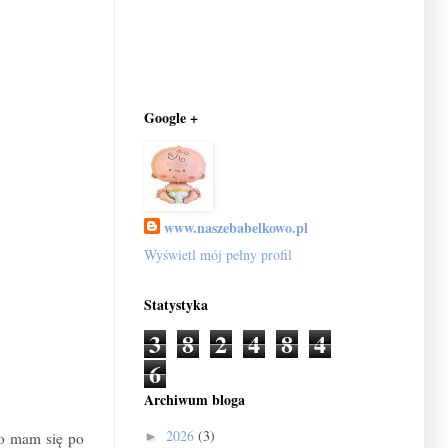
Google +
www.naszebabelkowo.pl
Wyświetl mój pełny profil
Statystyka
3
8
2
4
8
4
6
Archiwum bloga
2026
(3)
go mam się po
►