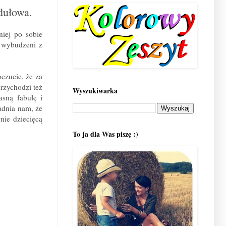
dułowa.
iej po sobie
t wybudzeni z
czucie, że za
rzychodzi też
Wyszukiwarka
sną fabułę i
adnia nam, że
nie dziecięcą
To ja dla Was piszę :)