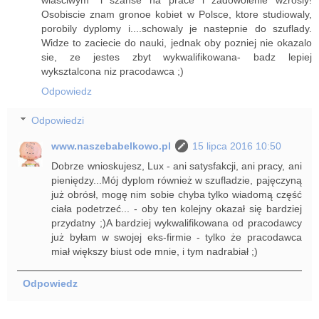
Osobiscie znam gronoe kobiet w Polsce, ktore studiowaly,
porobily dyplomy i....schowaly je nastepnie do szuflady.
Widze to zaciecie do nauki, jednak oby pozniej nie okazalo
sie, ze jestes zbyt wykwalifikowana- badz lepiej
wyksztalcona niz pracodawca ;)
Odpowiedz
Odpowiedzi
www.naszebabelkowo.pl
15 lipca 2016 10:50
Dobrze wnioskujesz, Lux - ani satysfakcji, ani pracy, ani
pieniędzy...Mój dyplom również w szufladzie, pajęczyną
już obrósł, mogę nim sobie chyba tylko wiadomą część
ciała podetrzeć... - oby ten kolejny okazał się bardziej
przydatny ;)A bardziej wykwalifikowana od pracodawcy
już byłam w swojej eks-firmie - tylko że pracodawca
miał większy biust ode mnie, i tym nadrabiał ;)
Odpowiedz