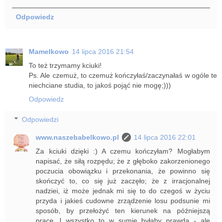
Odpowiedz
Mamelkowo
14 lipca 2016 21:54
To też trzymamy kciuki!
Ps. Ale czemuż, to czemuż kończyłaś/zaczynałaś w ogóle te
niechciane studia, to jakoś pojąć nie mogę;)))
Odpowiedz
Odpowiedzi
www.naszebabelkowo.pl
14 lipca 2016 22:01
Za kciuki dzięki :) A czemu kończyłam? Mogłabym
napisać, że siłą rozpędu; że z głęboko zakorzenionego
poczucia obowiązku i przekonania, że powinno się
skończyć to, co się już zaczęło; że z irracjonalnej
nadziei, iż może jednak mi się to do czegoś w życiu
przyda i jakieś cudowne zrządzenie losu podsunie mi
sposób, by przełożyć ten kierunek na późniejszą
pracę...I wszystko to w sumie byłaby prawda - ale