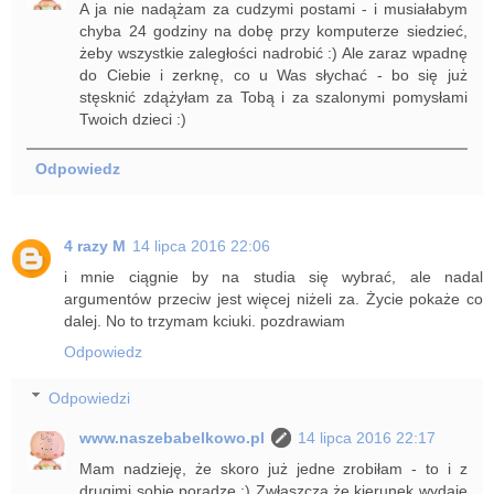
A ja nie nadążam za cudzymi postami - i musiałabym
chyba 24 godziny na dobę przy komputerze siedzieć,
żeby wszystkie zaległości nadrobić :) Ale zaraz wpadnę
do Ciebie i zerknę, co u Was słychać - bo się już
stęsknić zdążyłam za Tobą i za szalonymi pomysłami
Twoich dzieci :)
Odpowiedz
4 razy M
14 lipca 2016 22:06
i mnie ciągnie by na studia się wybrać, ale nadal
argumentów przeciw jest więcej niżeli za. Życie pokaże co
dalej. No to trzymam kciuki. pozdrawiam
Odpowiedz
Odpowiedzi
www.naszebabelkowo.pl
14 lipca 2016 22:17
Mam nadzieję, że skoro już jedne zrobiłam - to i z
drugimi sobie poradzę :) Zwłaszcza że kierunek wydaje