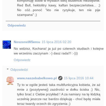
komponuję sobie w myślach swój studencki niezbędnik:
Red Bull, hektolitry kawy, kaftan bezpieczeństwa... ;)
No cóż...ponoć "kto nie ryzykuje, ten nie pije
szampana" ;)
Odpowiedz
NoszoneWSercu
15 lipca 2016 02:20
No widzisz, Kochana! ja już po czterech studiach i kolejne
we wrześniu zaczynam :-) dasz rada!!! :-)))
Odpowiedz
Odpowiedzi
www.naszebabelkowo.pl
15 lipca 2016 10:44
Ty to w ogóle jesteś taka multifunkcyjna kobieta, że aż
mnie z (pozytywnej) zazdrości w dołku ściska ;) Nic,
tylko brać z Ciebie przykład ! A za namiary na tę łódzką
uczelnię jeszcze raz bardzo dziękuję - choć będę miała
teraz twardy orzech do zgryzienia ;)