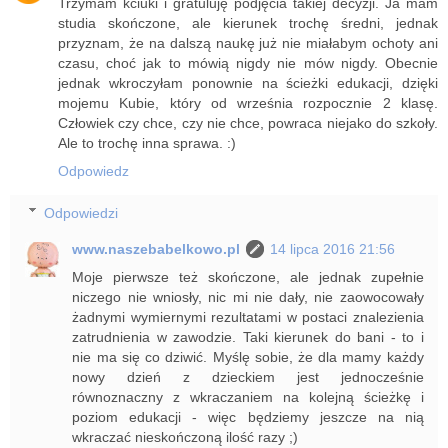
Trzymam kciuki i gratuluję podjęcia takiej decyzji. Ja mam
studia skończone, ale kierunek trochę średni, jednak
przyznam, że na dalszą naukę już nie miałabym ochoty ani
czasu, choć jak to mówią nigdy nie mów nigdy. Obecnie
jednak wkroczyłam ponownie na ścieżki edukacji, dzięki
mojemu Kubie, który od września rozpocznie 2 klasę.
Człowiek czy chce, czy nie chce, powraca niejako do szkoły.
Ale to trochę inna sprawa. :)
Odpowiedz
Odpowiedzi
www.naszebabelkowo.pl
14 lipca 2016 21:56
Moje pierwsze też skończone, ale jednak zupełnie
niczego nie wniosły, nic mi nie dały, nie zaowocowały
żadnymi wymiernymi rezultatami w postaci znalezienia
zatrudnienia w zawodzie. Taki kierunek do bani - to i
nie ma się co dziwić. Myślę sobie, że dla mamy każdy
nowy dzień z dzieckiem jest jednocześnie
równoznaczny z wkraczaniem na kolejną ścieżkę i
poziom edukacji - więc będziemy jeszcze na nią
wkraczać nieskończoną ilość razy ;)