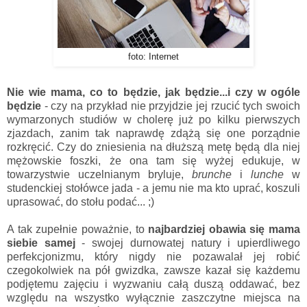
foto: Internet
Nie wie mama, co to będzie, jak będzie...i czy w ogóle
będzie
- czy na przykład nie przyjdzie jej rzucić tych swoich
wymarzonych studiów w cholerę już po kilku pierwszych
zjazdach, zanim tak naprawdę zdążą się one porządnie
rozkręcić. Czy do zniesienia na dłuższą metę będą dla niej
mężowskie foszki, że ona tam się wyżej edukuje, w
towarzystwie uczelnianym bryluje,
brunche
i
lunche
w
studenckiej stołówce jada - a jemu nie ma kto uprać, koszuli
uprasować, do stołu podać... ;)
A tak zupełnie poważnie, to
najbardziej obawia się mama
siebie samej
- swojej durnowatej natury i upierdliwego
perfekcjonizmu, który nigdy nie pozawalał jej robić
czegokolwiek na pół gwizdka, zawsze kazał się każdemu
podjętemu zajęciu i wyzwaniu całą duszą oddawać, bez
względu na wszystko wyłącznie zaszczytne miejsca na