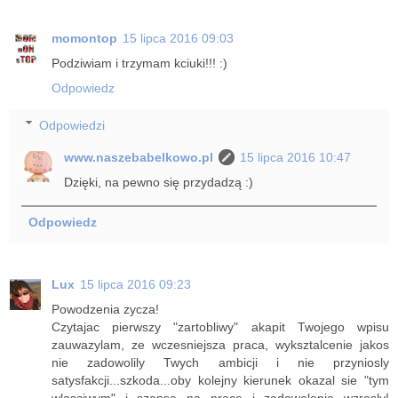
momontop
15 lipca 2016 09:03
Podziwiam i trzymam kciuki!!! :)
Odpowiedz
Odpowiedzi
www.naszebabelkowo.pl
15 lipca 2016 10:47
Dzięki, na pewno się przydadzą :)
Odpowiedz
Lux
15 lipca 2016 09:23
Powodzenia zycza!
Czytajac pierwszy "zartobliwy" akapit Twojego wpisu
zauwazylam, ze wczesniejsza praca, wyksztalcenie jakos
nie zadowolily Twych ambicji i nie przyniosly
satysfakcji...szkoda...oby kolejny kierunek okazal sie "tym
wlasciwym" i szanse na prace i zadowolenie wzrosly!