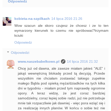
Odpowiedz
kobieta-na-szpilkach
14 lipca 2016 21:26
Wow szacun ale skoro czujesz że chcesz i ze to ten
wymarzony kierunek to czemu nie spróbować?trzymam
kciuki
Odpowiedz
Odpowiedzi
www.naszebabelkowo.pl
14 lipca 2016 21:32
Chcę już od dawna, ale zawsze miałam jakieś "ALE" i
jakąś wewnętrzną blokadę przed tą decyzją. Przede
wszystkim nie chciałam zostawiać takiego zupełnie
małego Bąbla pod opieką męża/dziadków na tych kilka
dni w tygodniu - miałam przed tym naprawdę ogromne
opory. A teraz widzę, że jest coraz bardziej
samodzielny, coraz lepiej sobie radzi, już nie potrzebuje
mnie tak rozpaczliwie jak dawniej - więc pora wziąć się i
za realizację innych planów. W końcu o sobie też nie