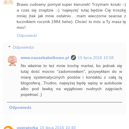
Brawo cudowny pomysł super kierunek! Trzymam kciuki :-)
a czas się znajdzie :-) 'najwyzej' tutaj będzie Cię troszkę
mniej (tak jak mnie ostatnio... mam wieczorne seanse z
łucznikiem rocznik 1984 hehe). Chcieć to móc a Ty masz tę
moc!
Odpowiedz
Odpowiedzi
www.naszebabelkowo.pl
15 lipca 2016 10:58
No właśnie to też mnie trochę martwi, bo jednak się
tutaj dość mocno "zadomowiłam", przywykłam do w
miarę systematycznych postów i kontaktu z całą tą
blogosferą...Trudno, najwyżej będę wpisy w autobusie
albo pod ławką na wyjątkowo nudnych zajęciach
popełniać ;)
Odpowiedz
operatorka
15 lipca 2016 10:40