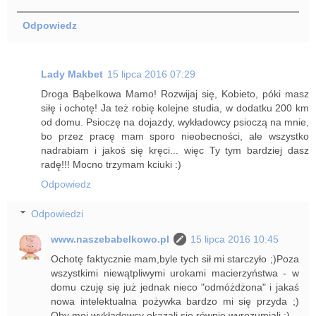
Odpowiedz
Lady Makbet
15 lipca 2016 07:29
Droga Bąbelkowa Mamo! Rozwijaj się, Kobieto, póki masz
siłę i ochotę! Ja też robię kolejne studia, w dodatku 200 km
od domu. Psioczę na dojazdy, wykładowcy psioczą na mnie,
bo przez pracę mam sporo nieobecności, ale wszystko
nadrabiam i jakoś się kręci... więc Ty tym bardziej dasz
radę!!! Mocno trzymam kciuki :)
Odpowiedz
Odpowiedzi
www.naszebabelkowo.pl
15 lipca 2016 10:45
Ochotę faktycznie mam,byle tych sił mi starczyło ;)Poza
wszystkimi niewątpliwymi urokami macierzyństwa - w
domu czuję się już jednak nieco "odmóżdżona" i jakaś
nowa intelektualna pożywka bardzo mi się przyda ;)
Oby moi wykładowcy okazali się równie wyrozumiali :)