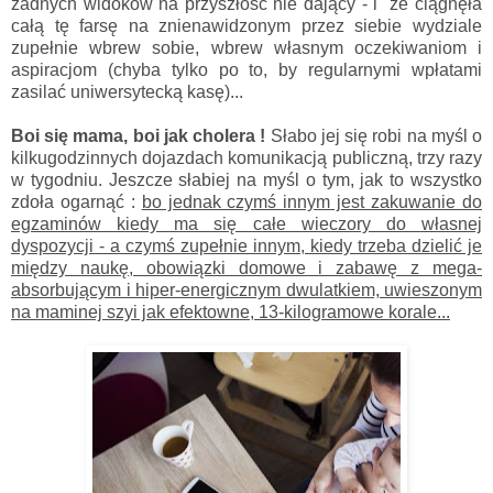
żadnych widoków na przyszłość nie dający - i że ciągnęła
całą tę farsę na znienawidzonym przez siebie wydziale
zupełnie wbrew sobie, wbrew własnym oczekiwaniom i
aspiracjom (chyba tylko po to, by regularnymi wpłatami
zasilać uniwersytecką kasę)...
Boi się mama, boi jak cholera !
Słabo jej się robi na myśl o
kilkugodzinnych dojazdach komunikacją publiczną, trzy razy
w tygodniu. Jeszcze słabiej na myśl o tym, jak to wszystko
zdoła ogarnąć :
bo jednak czymś innym jest zakuwanie do
egzaminów kiedy ma się całe wieczory do własnej
dyspozycji - a czymś zupełnie innym, kiedy trzeba dzielić je
między naukę, obowiązki domowe i zabawę z mega-
absorbującym i hiper-energicznym dwulatkiem, uwieszonym
na maminej szyi jak efektowne, 13-kilogramowe korale...