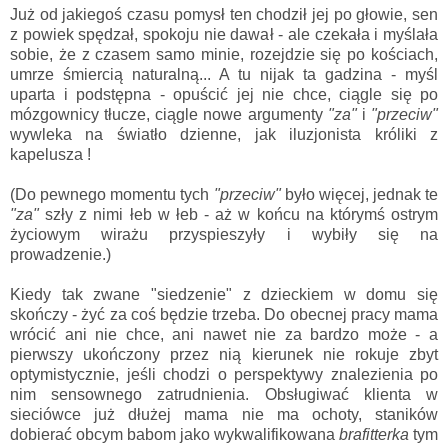
Już od jakiegoś czasu pomysł ten chodził jej po głowie, sen
z powiek spędzał, spokoju nie dawał - ale czekała i myślała
sobie, że z czasem samo minie, rozejdzie się po kościach,
umrze śmiercią naturalną... A tu nijak ta gadzina - myśl
uparta i podstępna - opuścić jej nie chce, ciągle się po
mózgownicy tłucze, ciągle nowe argumenty
"za"
i
"przeciw"
wywleka na światło dzienne, jak iluzjonista króliki z
kapelusza !
(Do pewnego momentu tych
"przeciw"
było więcej, jednak te
"za"
szły z nimi łeb w łeb - aż w końcu na którymś ostrym
życiowym wirażu przyspieszyły i wybiły się na
prowadzenie.)
Kiedy tak zwane "siedzenie" z dzieckiem w domu się
skończy - żyć za coś będzie trzeba. Do obecnej pracy mama
wrócić ani nie chce, ani nawet nie za bardzo może - a
pierwszy ukończony przez nią kierunek nie rokuje zbyt
optymistycznie, jeśli chodzi o perspektywy znalezienia po
nim sensownego zatrudnienia. Obsługiwać klienta w
sieciówce już dłużej mama nie ma ochoty, staników
dobierać obcym babom jako wykwalifikowana
brafitterka
tym