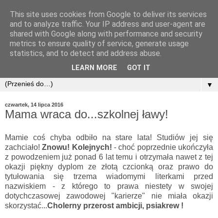
This site uses cookies from Google to deliver its services
and to analyze traffic. Your IP address and user-agent are
shared with Google along with performance and security
metrics to ensure quality of service, generate usage
statistics, and to detect and address abuse.
LEARN MORE
GOT IT
▼
czwartek, 14 lipca 2016
Mama wraca do...szkolnej ławy!
Mamie coś chyba odbiło na stare lata! Studiów jej się
zachciało!
Znowu! Kolejnych!
- choć poprzednie ukończyła
z powodzeniem już ponad 6 lat temu i otrzymała nawet z tej
okazji piękny dyplom ze złotą czcionką oraz prawo do
tytułowania się trzema wiadomymi literkami przed
nazwiskiem - z którego to prawa niestety w swojej
dotychczasowej zawodowej "karierze" nie miała okazji
skorzystać...
Cholerny przerost ambicji, psiakrew !