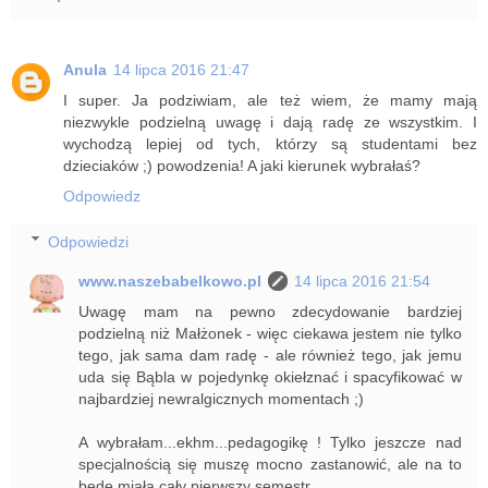
Anula
14 lipca 2016 21:47
I super. Ja podziwiam, ale też wiem, że mamy mają
niezwykle podzielną uwagę i dają radę ze wszystkim. I
wychodzą lepiej od tych, którzy są studentami bez
dzieciaków ;) powodzenia! A jaki kierunek wybrałaś?
Odpowiedz
Odpowiedzi
www.naszebabelkowo.pl
14 lipca 2016 21:54
Uwagę mam na pewno zdecydowanie bardziej
podzielną niż Małżonek - więc ciekawa jestem nie tylko
tego, jak sama dam radę - ale również tego, jak jemu
uda się Bąbla w pojedynkę okiełznać i spacyfikować w
najbardziej newralgicznych momentach ;)
A wybrałam...ekhm...pedagogikę ! Tylko jeszcze nad
specjalnością się muszę mocno zastanowić, ale na to
będę miała cały pierwszy semestr.