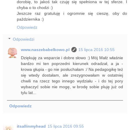
dorobię, to jakoś tak czuję się spełniona w tej sferze. I
chyba o to chodzi :)
Jeszcze raz gratuluję i ogromnie się cieszę, oby do
października :)
Odpowiedz
Odpowiedzi
www.naszebabelkowo.pl
15 lipca 2016 10:55
Dziękuję za wsparcie i dobre słowo :) Mój Małż właśnie
bardzo mi ten poprzedni kierunek odradzał, a ja -
krowa głupia - go nie posłuchałam :/ Na pedagogikę też
się wtedy dostałam, ale zrezygnowałam w ostatniej
chwili na rzecz tego innego wydziału - i do tej pory
wybaczyć sobie nie mogę, w brodę sobie pluję już od
tylu lat...
Odpowiedz
itsallinmyhead
15 lipca 2016 09:55