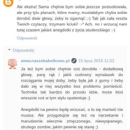
Ale ekstra! Sama chętnie bym sobie jeszcze postudiowała,
ale przy tylu planach, które mamy, musiałabym chyba sobie
dorobić dwie głowy, żeby to ogarnąć ;-) Tak jak cała reszta
Twoich czytaczy, trzymam kciuki! :-* Ach, no i wrzucaj nam
tutaj czasem jakieś anegdotki z życia studenckiego :-)
Odpowiedz
Odpowiedzi
www.naszebabelkowo.pl
15 lipca 2016 11:02
Ja też bym sobie chętnie coś dorobiła - dodatkową
głowę, parę rąk i jakiś cudowny wynalazek do
rozciągania mojej doby, żeby była jak z gumy i żeby
dało się w niej wszystko bez problemu pomieścić.
Technika tak bardzo do przodu idzie, może ktoś
wreszcie coś w tym stylu opatentuje ;)
Anegdotki na pewno będę wrzucać, o to się martwić nie
musisz. Ale przygotujcie się też na narzekanie i
marudzenie wiecznie zmęczonego, niewyspanego,
strutego zombie, jakim pewnie się stanę ;)