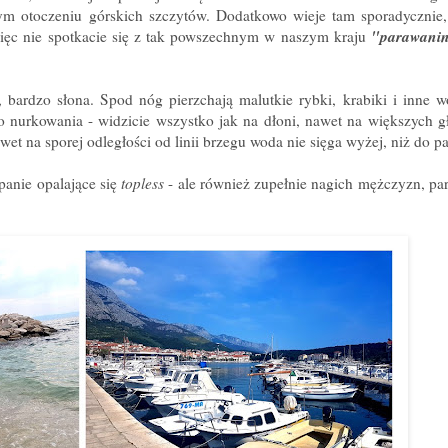
m otoczeniu górskich szczytów. Dodatkowo wieje tam sporadycznie,
"parawani
ięc nie spotkacie się z tak powszechnym w naszym kraju
, bardzo słona. Spod nóg pierzchają malutkie rybki, krabiki i inne w
do nurkowania - widzicie wszystko jak na dłoni, nawet na większych g
awet na sporej odległości od linii brzegu woda nie sięga wyżej, niż do p
panie opalające się
topless
- ale również zupełnie nagich mężczyzn, pa