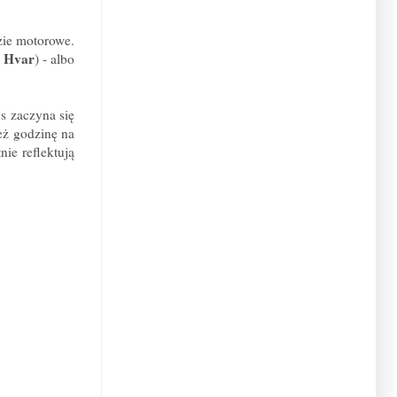
dzie motorowe.
o Hvar
) - albo
s zaczyna się
eż godzinę na
nie reflektują