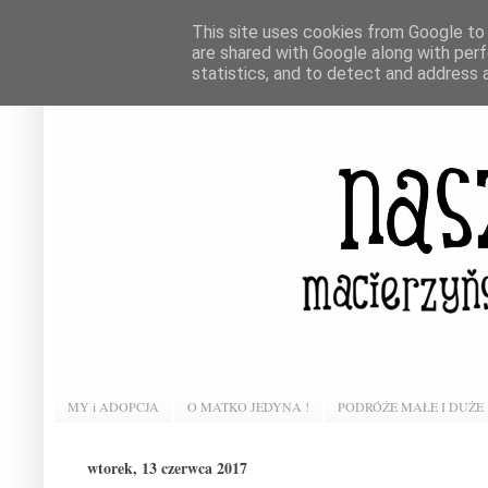
This site uses cookies from Google to d
are shared with Google along with perf
statistics, and to detect and address 
MY i ADOPCJA
O MATKO JEDYNA !
PODRÓŻE MAŁE I DUŻE
wtorek, 13 czerwca 2017