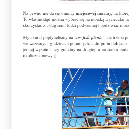
miejscowej mariny,
Na pewno nie da się ominąć
na której
To właśnie stąd można wybrać się na morską wycieczkę na
skorzystać z usług semi-łodzi podwodnej i podziwiać morz
fish-picnic
My akurat popłynęliśmy na tzw.
- ale trzeba p
we wczesnych godzinach porannych, a do portu dobijacie
jednej wyspie i trzy godziny na drugiej, a na statku poda
okoliczne mewy ;)