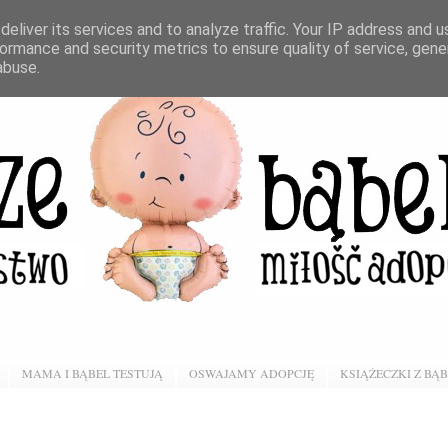
eliver its services and to analyze traffic. Your IP address and 
ormance and security metrics to ensure quality of service, gen
abuse.
MAMA I BĄBEL TESTUJĄ
OSWAJAMY ADOPCJĘ
KSIĄŻECZKI Z BĄ