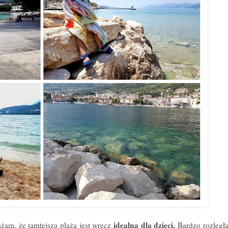
idealna dla dzieci.
ażam, że tamtejsza plaża jest wręcz
Bardzo rozległ