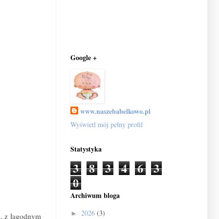
Google +
www.naszebabelkowo.pl
Wyświetl mój pełny profil
Statystyka
3
8
3
4
6
3
0
Archiwum bloga
2026
(3)
►
a, z łagodnym