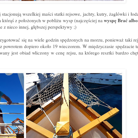
 stacjonują wszelkiej maści statki rejsowe, jachty, kutry, żaglówki i ło
wyspę Brać alb
 którąś z położonych w pobliżu wysp (najczęściej na
e z nieco innej, głębszej perspektywy ;)
rzygotować się na wiele godzin spędzonych na morzu, ponieważ taki rej
 z powrotem dopiero około 19 wieczorem. W międzyczasie spędzacie t
wany jest obiad wliczony w cenę rejsu, na którego resztki bardzo chęt