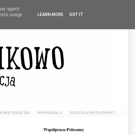
user-agent
erate usage
LEARN MORE
GOT IT
BLOWEJ PÓŁECZKI
WSPÓŁPRACA
POLITYKA PRYWATNOŚCI
Współpraca-Polecamy