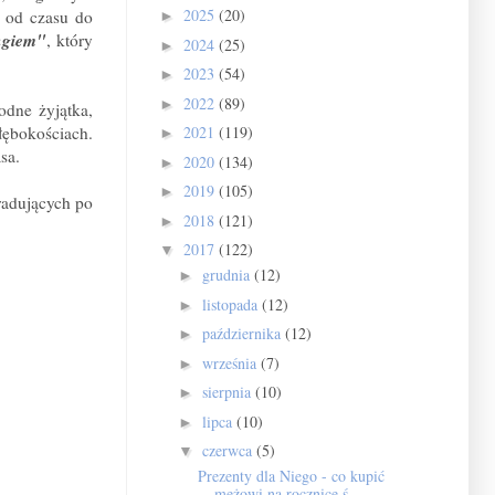
2025
(20)
 od czasu do
►
ngiem"
, który
2024
(25)
►
2023
(54)
►
2022
(89)
►
odne żyjątka,
łębokościach.
2021
(119)
►
asa.
2020
(134)
►
2019
(105)
►
radujących po
2018
(121)
►
2017
(122)
▼
grudnia
(12)
►
listopada
(12)
►
października
(12)
►
września
(7)
►
sierpnia
(10)
►
lipca
(10)
►
czerwca
(5)
▼
Prezenty dla Niego - co kupić
mężowi na rocznicę ś...