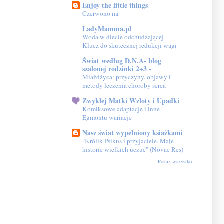
Enjoy the little things
Czerwono mi
LadyMamma.pl
Woda w diecie odchudzającej –
Klucz do skutecznej redukcji wagi
Świat według D.N.A- blog
szalonej rodzinki 2+3 -
Miażdżyca: przyczyny, objawy i
metody leczenia choroby serca
Zwykłej Matki Wzloty i Upadki
Komiksowe adaptacje i inne
Egmontu wariacje
Nasz świat wypełniony ksiażkami
"Królik Psikus i przyjaciele. Małe
historie wielkich uczuć" (Novae Res)
Pokaż wszystko