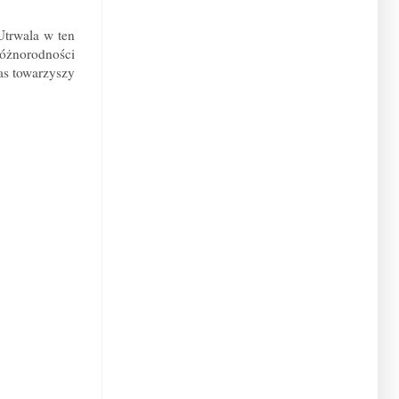
Utrwala w ten
różnorodności
as towarzyszy