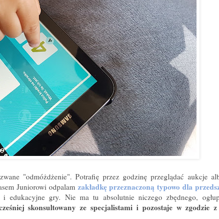
 zwane "odmóżdżenie". Potrafię przez godzinę przeglądać aukcje al
zakładkę przeznaczoną typowo dla przeds
zasem Juniorowi odpalam
zy i edukacyjne gry. Nie ma tu absolutnie niczego zbędnego, ogłu
wcześniej skonsultowany ze specjalistami i pozostaje w zgodzie