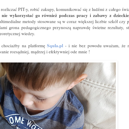
ozliczać PIT-y, robić zakupy, komunikować się z ludźmi z całego świat
o nie wykorzystać go również podczas pracy i zabawy z dziecki
ltimedialne metody stosowane są w coraz większej liczbie szkół czy pr
ami grona pedagogicznego przynoszą naprawdę świetne rezultaty, s
eoretycznej wiedzy.
Squla.pl
 chociażby na platformę
- i nie bez powodu uważam, że na
nie rozsądniej, mądrzej i efektywniej ode mnie !