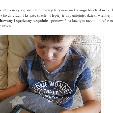
kształty - uczy się swoich pierwszych rymowanek i angielskich słówek. 
nych grach i książeczkach - i lepiej je zapamiętuje, dzięki wielkiej 
mitowany i spędzany wspólnie
- ponieważ za każdym razem któreś z n
icznych.