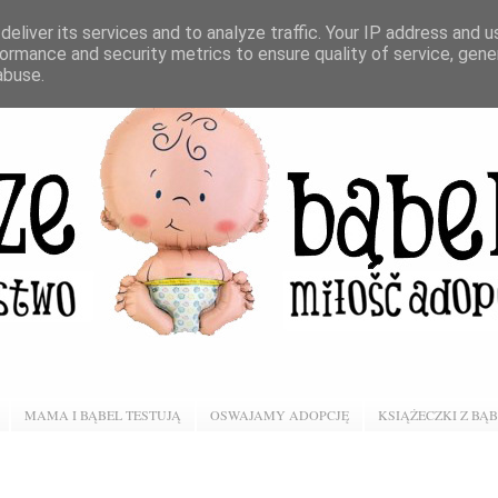
eliver its services and to analyze traffic. Your IP address and 
ormance and security metrics to ensure quality of service, gen
abuse.
MAMA I BĄBEL TESTUJĄ
OSWAJAMY ADOPCJĘ
KSIĄŻECZKI Z BĄ