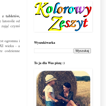
 z tabletów,
e latorośle od
i zająć czymś
est ogromna i
Wyszukiwarka
XXI wieku - a
ze codzienne
To ja dla Was piszę :)