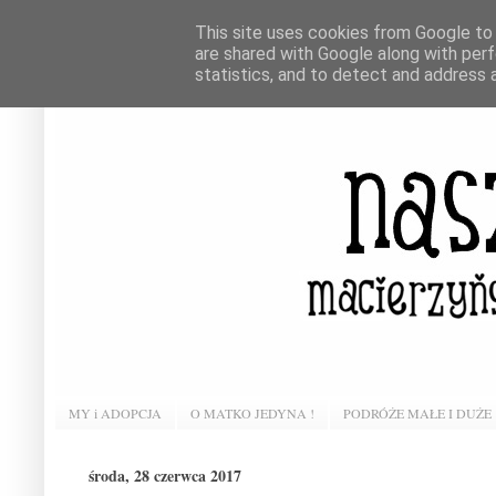
This site uses cookies from Google to d
are shared with Google along with perf
statistics, and to detect and address 
MY i ADOPCJA
O MATKO JEDYNA !
PODRÓŻE MAŁE I DUŻE
środa, 28 czerwca 2017