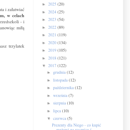
2025
(20)
►
a i załatwiać
2024
(25)
►
em, w celach
2023
(54)
►
zedszkoli - i
2022
(89)
tanowiąc miłą
►
2021
(119)
►
2020
(134)
►
sz trzylatek
2019
(105)
►
2018
(121)
►
2017
(122)
▼
grudnia
(12)
►
listopada
(12)
►
października
(12)
►
września
(7)
►
sierpnia
(10)
►
lipca
(10)
►
czerwca
(5)
▼
Prezenty dla Niego - co kupić
mężowi na rocznicę ś...