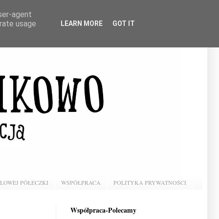
user-agent
erate usage
LEARN MORE
GOT IT
BLOWEJ PÓŁECZKI
WSPÓŁPRACA
POLITYKA PRYWATNOŚCI
Współpraca-Polecamy