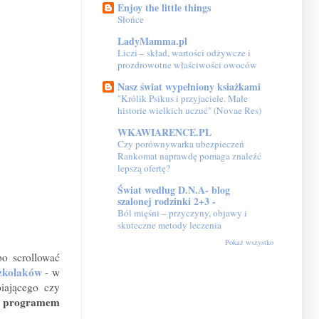
Enjoy the little things
Słońce
LadyMamma.pl
Liczi – skład, wartości odżywcze i
prozdrowotne właściwości owoców
Nasz świat wypełniony ksiażkami
"Królik Psikus i przyjaciele. Małe
historie wielkich uczuć" (Novae Res)
WKAWIARENCE.PL
Czy porównywarka ubezpieczeń
Rankomat naprawdę pomaga znaleźć
lepszą ofertę?
Świat według D.N.A- blog
szalonej rodzinki 2+3 -
Ból mięśni – przyczyny, objawy i
skuteczne metody leczenia
Pokaż wszystko
bo scrollować
zkolaków
- w
piającego czy
 z programem