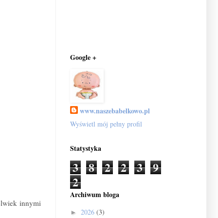
Google +
www.naszebabelkowo.pl
Wyświetl mój pełny profil
Statystyka
3
8
2
2
3
9
2
Archiwum bloga
lwiek innymi
2026
(3)
►