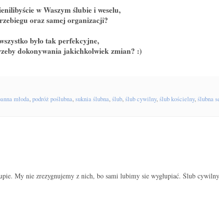
enilibyście w Waszym ślubie i weselu,
rzebiegu oraz samej organizacji?
szystko było tak perfekcyjne,
trzeby dokonywania jakichkolwiek zmian? :)
panna młoda
,
podróż poślubna
,
suknia ślubna
,
ślub
,
ślub cywilny
,
ślub kościelny
,
ślubna s
łupie. My nie zrezygnujemy z nich, bo sami lubimy sie wygłupiać. Ślub cywiln