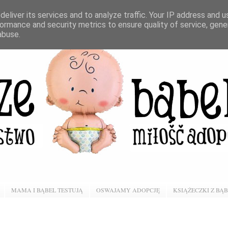
eliver its services and to analyze traffic. Your IP address and 
ormance and security metrics to ensure quality of service, gen
abuse.
MAMA I BĄBEL TESTUJĄ
OSWAJAMY ADOPCJĘ
KSIĄŻECZKI Z BĄ