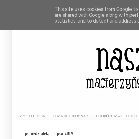
This site uses cookies from Google to d
are shared with Google along with perf
statistics, and to detect and address 
MY i ADOPCJA
O MATKO JEDYNA !
PODRÓŻE MAŁE I DUŻE
poniedziałek, 1 lipca 2019