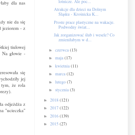
lotnicze. Ale poc...
łaby dla nas
Atrakcje dla dzieci na Dolnym
Śląsku - Krośnicka K...
dy nie da się
Proste prace plastyczne na wakacje.
Podwodny świat...
 jeziorem - z
Jak zorganizować ślub i wesele? Co
zmieniłabym w d...
kiej tiulowej
czerwca
(13)
►
. Na głowie -
maja
(17)
►
kwietnia
(11)
►
eresowała się
marca
(12)
►
ychodziły jej
lutego
(7)
►
 tym, że rola
stycznia
(3)
►
rezy).
2018
(121)
►
da odjeżdża z
2017
(122)
►
na "ucieczka"
2016
(139)
►
2015
(27)
►