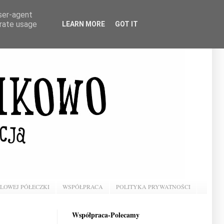
user-agent
erate usage
LEARN MORE
GOT IT
BLOWEJ PÓŁECZKI
WSPÓŁPRACA
POLITYKA PRYWATNOŚCI
Współpraca-Polecamy