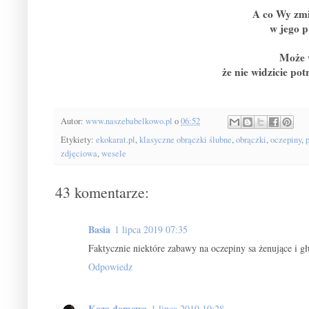
A co Wy zmi
w jego p
Może w
że nie widzicie po
Autor:
www.naszebabelkowo.pl
o
06:52
Etykiety:
ekokarat.pl
,
klasyczne obrączki ślubne
,
obrączki
,
oczepiny
,
zdjęciowa
,
wesele
43 komentarze:
Basia
1 lipca 2019 07:35
Faktycznie niektóre zabawy na oczepiny sa żenujące i g
Odpowiedz
Koza domowa
1 lipca 2019 10:28