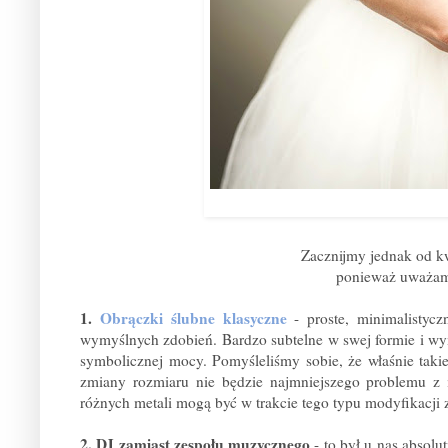
Zacznijmy jednak od k
ponieważ uważam 
1.
Obrączki ślubne klasyczne
- proste, minimalistyc
wymyślnych zdobień. Bardzo subtelne w swej formie i wym
symbolicznej mocy. Pomyśleliśmy sobie, że właśnie taki
zmiany rozmiaru nie będzie najmniejszego problemu z 
różnych metali mogą być w trakcie tego typu modyfikacji
2. DJ zamiast zespołu muzycznego
- to był u nas absol