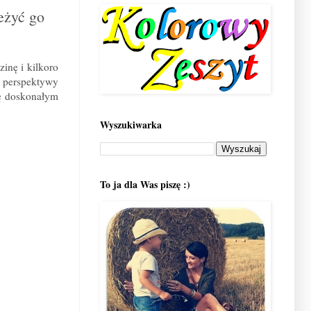
eżyć go
zinę i kilkoro
Z perspektywy
ię doskonałym
Wyszukiwarka
To ja dla Was piszę :)