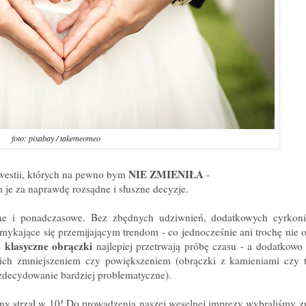
foto: pixabay / takemeomeo
NIE ZMIENIŁA
westii, których na pewno bym
-
je za naprawdę rozsądne i słuszne decyzje.
zne i ponadczasowe. Bez zbędnych udziwnień, dodatkowych cyrkoni
ykające się przemijającym trendom - co jednocześnie ani trochę nie o
klasyczne obrączki
e
najlepiej przetrwają próbę czasu - a dodatkow
ich zmniejszeniem czy powiększeniem (obrączki z kamieniami czy t
 zdecydowanie bardziej problematyczne).
utny strzał w 10! Do prowadzenia naszej weselnej imprezy wybraliśmy 