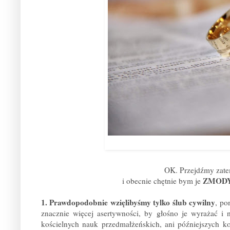
OK. Przejdźmy zatem
ZMOD
i obecnie chętnie bym je
1. Prawdopodobnie wzięlibyśmy tylko ślub cywilny
, po
znacznie więcej asertywności, by głośno je wyrażać i 
kościelnych nauk przedmałżeńskich, ani późniejszych k