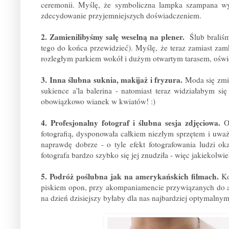
ceremonii. Myślę, że symboliczna lampka szampana w
zdecydowanie przyjemniejszych doświadczeniem.
2. Zamienilibyśmy salę weselną na plener.
Ślub braliś
tego do końca przewidzieć). Myślę, że teraz zamiast zamk
rozległym parkiem wokół i dużym otwartym tarasem, ośw
3. Inna ślubna suknia, makijaż i fryzura.
Moda się zmie
sukience a'la balerina - natomiast teraz widziałabym się
obowiązkowo wianek w kwiatów! :)
4. Profesjonalny fotograf i ślubna sesja zdjęciowa.
O
fotografią, dysponowała całkiem niezłym sprzętem i uważa
naprawdę dobrze - o tyle efekt fotografowania ludzi ok
fotografa bardzo szybko się jej znudziła - więc jakiekol
5. Podróż poślubna jak na amerykańskich filmach.
Ko
piskiem opon, przy akompaniamencie przywiązanych do au
na dzień dzisiejszy byłaby dla nas najbardziej optymalny