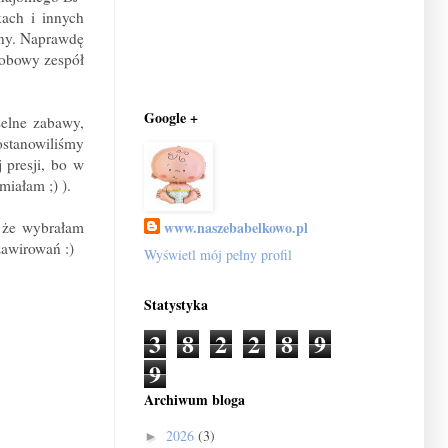
kach i innych
ony. Naprawdę
sobowy zespół
Google +
selne zabawy,
ostanowiliśmy
 presji, bo w
miałam ;) ).
www.naszebabelkowo.pl
 że wybrałam
zawirowań :)
Wyświetl mój pełny profil
Statystyka
3
8
2
2
8
9
9
Archiwum bloga
2026
(3)
►