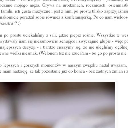
 rodzinie mojego męża. Grywa na urodzinach, rocznicach, osiemnast
familii, ich gusta muzyczne i jest z nimi po prostu blisko zaprzyjaźni
nakomicie poradził sobie również z konferansjerką. Po co nam wieloo
rkiestra"
? ;)
 po prostu uciekaliśmy z sali, gdzie pieprz rośnie. Wszystkie te we
 wydawały nam się niesamowicie żenujące i zwyczajnie głupie - więc p
ajlepszych decyzji - i bardzo cieszymy się, że nie ulegliśmy ogólnej
ne wielki niesmak. (Welonem też nie rzucałam - bo go po prostu nie 
imo lepszych i gorszych momentów w naszym związku nadal uważam,
 mam nadzieję, że tak pozostanie już do końca - bez żadnych zmian i 