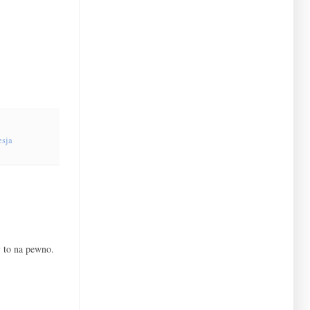
esja
y to na pewno.