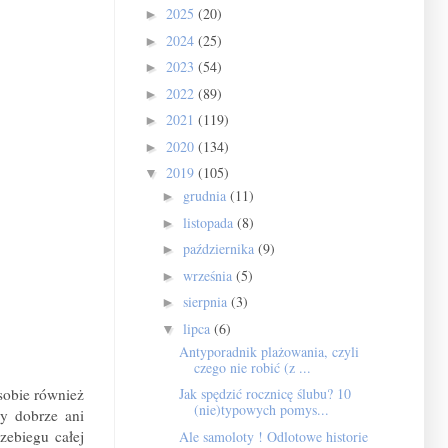
2025
(20)
►
2024
(25)
►
2023
(54)
►
2022
(89)
►
2021
(119)
►
2020
(134)
►
2019
(105)
▼
grudnia
(11)
►
listopada
(8)
►
października
(9)
►
września
(5)
►
sierpnia
(3)
►
lipca
(6)
▼
Antyporadnik plażowania, czyli
czego nie robić (z ...
sobie również
Jak spędzić rocznicę ślubu? 10
(nie)typowych pomys...
my dobrze ani
zebiegu całej
Ale samoloty ! Odlotowe historie