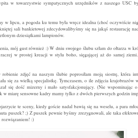
ypita w towarzystwie sympatycznych urzędników z naszego USC by
my w lipcu, a pogoda ku temu była wręcz idealna (choć oczywiście nig
niętej sali bankietowej zdecydowalibyśmy się na jakąś restaurację nad
ietlonym dziesiątkami lampionów.
nia, mój gust również :) W dniu swojego ślubu szłam do ołtarza w krót
 raczej w prostej kreacji w stylu boho, sięgającej aż do samej ziemi
 robienie zdjęć na naszym ślubie poprosiłam moją siostrę, która int
ła się za wielką specjalistkę. Tymczasem, o ile zdjęcia krajobrazów w
azał się dość mizerny i mało satysfakcjonujący. (Nie wspominając o
wiek w miarę sensowne kadry mamy tylko z dwóch pierwszych godzin imp
jarzycie te sceny, kiedy goście nadal bawią się na weselu, a para mło
ta puszek? ;) Z puszek pewnie byśmy zrezygnowali, ale taka efektow
m rozwiązaniem! :)