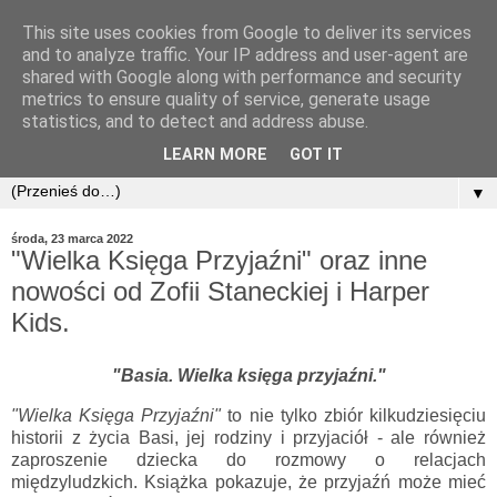
This site uses cookies from Google to deliver its services
and to analyze traffic. Your IP address and user-agent are
shared with Google along with performance and security
metrics to ensure quality of service, generate usage
statistics, and to detect and address abuse.
LEARN MORE
GOT IT
▼
środa, 23 marca 2022
"Wielka Księga Przyjaźni" oraz inne
nowości od Zofii Staneckiej i Harper
Kids.
"Basia. Wielka księga przyjaźni."
"Wielka Księga Przyjaźni"
to nie tylko zbiór kilkudziesięciu
historii z życia Basi, jej rodziny i przyjaciół - ale również
zaproszenie dziecka do rozmowy o relacjach
międzyludzkich. Książka pokazuje, że przyjaźń może mieć