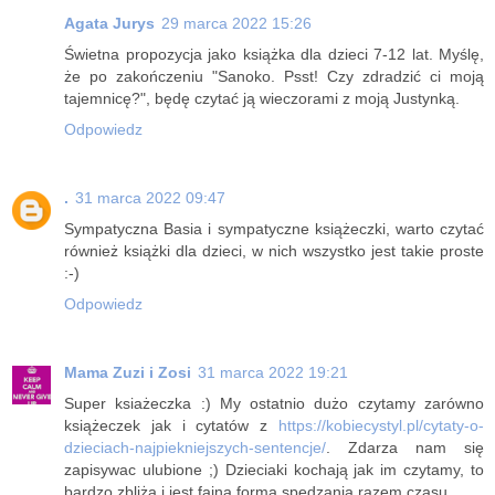
Agata Jurys
29 marca 2022 15:26
Świetna propozycja jako książka dla dzieci 7-12 lat. Myślę,
że po zakończeniu "Sanoko. Psst! Czy zdradzić ci moją
tajemnicę?", będę czytać ją wieczorami z moją Justynką.
Odpowiedz
.
31 marca 2022 09:47
Sympatyczna Basia i sympatyczne książeczki, warto czytać
również książki dla dzieci, w nich wszystko jest takie proste
:-)
Odpowiedz
Mama Zuzi i Zosi
31 marca 2022 19:21
Super ksiażeczka :) My ostatnio dużo czytamy zarówno
książeczek jak i cytatów z
https://kobiecystyl.pl/cytaty-o-
dzieciach-najpiekniejszych-sentencje/
. Zdarza nam się
zapisywac ulubione ;) Dzieciaki kochają jak im czytamy, to
bardzo zbliża i jest fajną formą spędzania razem czasu.