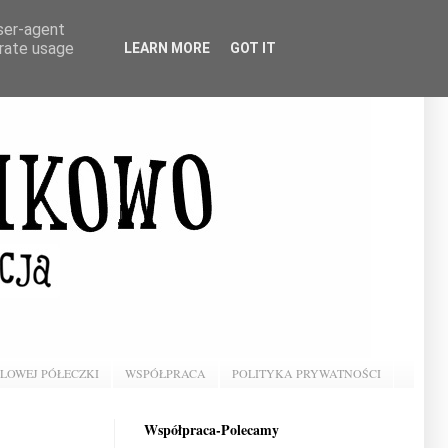
user-agent
erate usage
LEARN MORE
GOT IT
BLOWEJ PÓŁECZKI
WSPÓŁPRACA
POLITYKA PRYWATNOŚCI
Współpraca-Polecamy