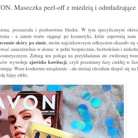
ON. Maseczka peel-off z miedzią i odmładzające
ona, poszarzała i pozbawiona blasku. W tym specyficznym okresi
wieżenia - a zatem warto sięgnąć po kosmetyki, które zapewnią nam 
szczanie skóry po zimie
, moim najciekawszym odkryciem okazało się 
ować samodzielnie w domu: w pełni bezpiecznie, bezboleśnie i niskob
kosmetycznym. Zabieg ten polega na przykładaniu do zwilżonej twar
zjawisko kawitacji
ięków wywołuje
, czyli przemiany fazy ciekłej w fa
zentując Wam konkretne urządzenie - ale dzisiaj chciałam skupić się na
dę fajny efekt.