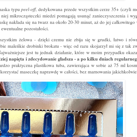
maska typu
peel-off
, dedykowana przede wszystkim cerze 35+ (czyli mo
w niej mikrocząsteczki miedzi pomagają usunąć zanieczyszczenia i wyg
skę nakłada się na twarz na około 20-30 minut, aż do jej całkowitego 
ą ewentualne pozostałości.
szystkim żelowa - dzięki czemu nie zbija się w grudki, łatwo i rów
ie maleńkie drobinki brokatu - więc od razu skojarzył mi się z tak 
Najważniejsze jest tu jednak działanie, które w moim przypadku okaza
rdziej napięta i zdecydowanie gładsza - a po kilku dniach regularne
rdzo praktyczna plastikowa tuba, zawierająca w sobie aż 75 ml kosm
korzystać maseczkę naprawdę w całości, bez marnowania jakichkolwiek