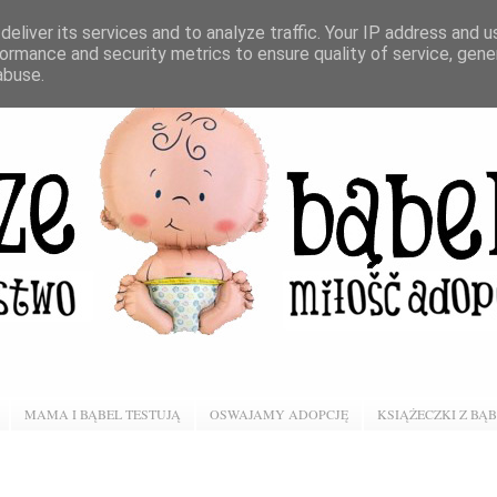
eliver its services and to analyze traffic. Your IP address and 
ormance and security metrics to ensure quality of service, gen
abuse.
MAMA I BĄBEL TESTUJĄ
OSWAJAMY ADOPCJĘ
KSIĄŻECZKI Z BĄ