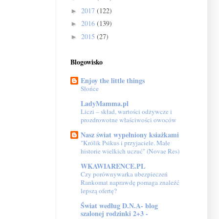
2017
(122)
►
2016
(139)
►
2015
(27)
►
Blogowisko
Enjoy the little things
Słońce
LadyMamma.pl
Liczi – skład, wartości odżywcze i
prozdrowotne właściwości owoców
Nasz świat wypełniony ksiażkami
"Królik Psikus i przyjaciele. Małe
historie wielkich uczuć" (Novae Res)
WKAWIARENCE.PL
Czy porównywarka ubezpieczeń
Rankomat naprawdę pomaga znaleźć
lepszą ofertę?
Świat według D.N.A- blog
szalonej rodzinki 2+3 -