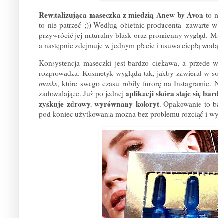
Rewitalizująca maseczka z miedzią Anew by Avon
to 
to nie patrzeć ;)) Według obietnic producenta, zawarte 
przywrócić jej naturalny blask oraz promienny wygląd. Ma
a następnie zdejmuje w jednym płacie i usuwa ciepłą wod
Konsystencja maseczki jest bardzo ciekawa, a przede w
rozprowadza. Kosmetyk wygląda tak, jakby zawierał w sob
masks
, które swego czasu robiły furorę na Instagramie. 
aplikacji skóra staje się ba
zadowalające. Już po jednej
zyskuje zdrowy, wyrównany koloryt
. Opakowanie to ba
pod koniec użytkowania można bez problemu rozciąć i wy