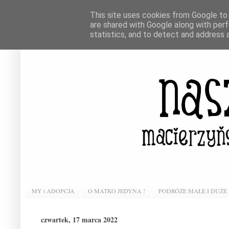
This site uses cookies from Google to d
are shared with Google along with perf
statistics, and to detect and address 
MY i ADOPCJA
O MATKO JEDYNA !
PODRÓŻE MAŁE I DUŻE
czwartek, 17 marca 2022