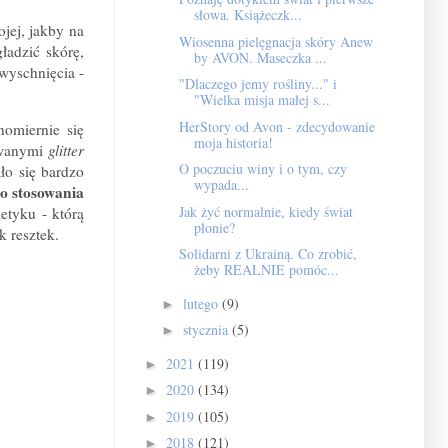
słowa. Książeczk...
jej, jakby na
Wiosenna pielęgnacja skóry Anew
ładzić skórę,
by AVON. Maseczka ...
wyschnięcia -
"Dlaczego jemy rośliny..." i
"Wielka misja małej s...
HerStory od Avon - zdecydowanie
nomiernie się
moja historia!
zwanymi
glitter
O poczuciu winy i o tym, czy
ło się bardzo
wypada...
go stosowania
Jak żyć normalnie, kiedy świat
etyku - którą
płonie?
 resztek.
Solidarni z Ukrainą. Co zrobić,
żeby REALNIE pomóc...
lutego
(9)
►
stycznia
(5)
►
2021
(119)
►
2020
(134)
►
2019
(105)
►
2018
(121)
►