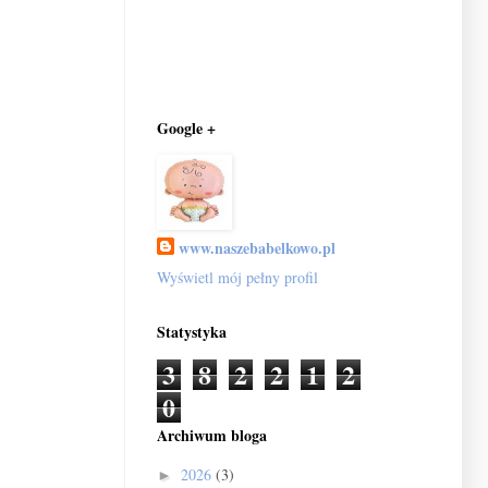
Google +
www.naszebabelkowo.pl
Wyświetl mój pełny profil
Statystyka
3
8
2
2
1
2
0
Archiwum bloga
2026
(3)
►