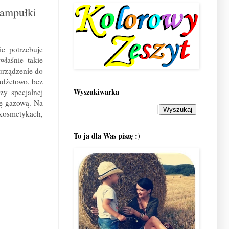
 ampułki
e potrzebuje
właśnie takie
urządzenie do
udżetowo, bez
Wyszukiwarka
zy specjalnej
zę gazową. Na
 kosmetykach,
To ja dla Was piszę :)