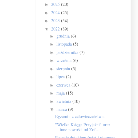
2025
(20)
►
2024
(25)
►
2023
(54)
►
2022
(89)
▼
grudnia
(6)
►
listopada
(5)
►
października
(7)
►
września
(6)
►
sierpnia
(5)
►
lipca
(2)
►
czerwca
(10)
►
maja
(15)
►
kwietnia
(10)
►
marca
(9)
▼
Egzamin z człowieczeństwa.
"Wielka Księga Przyjaźni" oraz
inne nowości od Zof...
Poznaję dotykiem świat i pierwsze