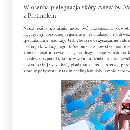
Wiosenna pielęgnacja skóry Anew by AV
z Protinolem.
skóra po zimie
Nasza
może być przesuszona, odwodni
najczęściej porządnej regeneracji, rewitalizacji i odś
oczyszczanie i złu
spektakularne rezultaty. Jeśli chodzi o
peelingu kawitacyjnego, które można z powodzeniem stos
konieczności umawiania się na drogie sesje w salonie 
metalowej szpatułki, która w wyniku działania ultradźw
pewno będę jeszcze będę pisała na ten temat szerzej, pre
które w połączeniu z takim peelingiem dały u mnie napraw