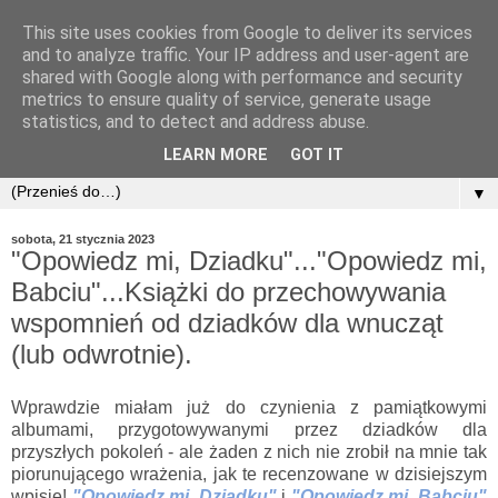
This site uses cookies from Google to deliver its services
and to analyze traffic. Your IP address and user-agent are
shared with Google along with performance and security
metrics to ensure quality of service, generate usage
statistics, and to detect and address abuse.
LEARN MORE
GOT IT
▼
sobota, 21 stycznia 2023
"Opowiedz mi, Dziadku"..."Opowiedz mi,
Babciu"...Książki do przechowywania
wspomnień od dziadków dla wnucząt
(lub odwrotnie).
Wprawdzie miałam już do czynienia z pamiątkowymi
albumami, przygotowywanymi przez dziadków dla
przyszłych pokoleń - ale żaden z nich nie zrobił na mnie tak
piorunującego wrażenia, jak te recenzowane w dzisiejszym
wpisie!
"Opowiedz mi, Dziadku"
i
"Opowiedz mi, Babciu"