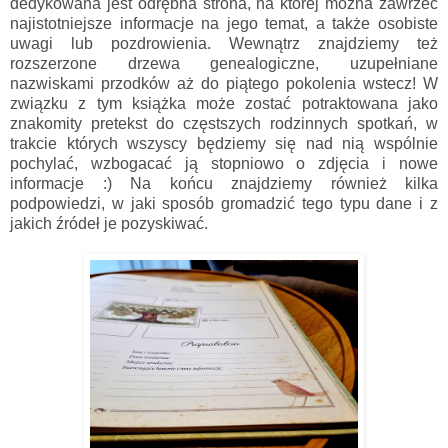
dedykowana jest odrębna strona, na której można zawrzeć
najistotniejsze informacje na jego temat, a także osobiste
uwagi lub pozdrowienia. Wewnątrz znajdziemy też
rozszerzone drzewa genealogiczne, uzupełniane
nazwiskami przodków aż do piątego pokolenia wstecz! W
związku z tym książka może zostać potraktowana jako
znakomity pretekst do częstszych rodzinnych spotkań, w
trakcie których wszyscy będziemy się nad nią wspólnie
pochylać, wzbogacać ją stopniowo o zdjęcia i nowe
informacje :) Na końcu znajdziemy również kilka
podpowiedzi, w jaki sposób gromadzić tego typu dane i z
jakich źródeł je pozyskiwać.