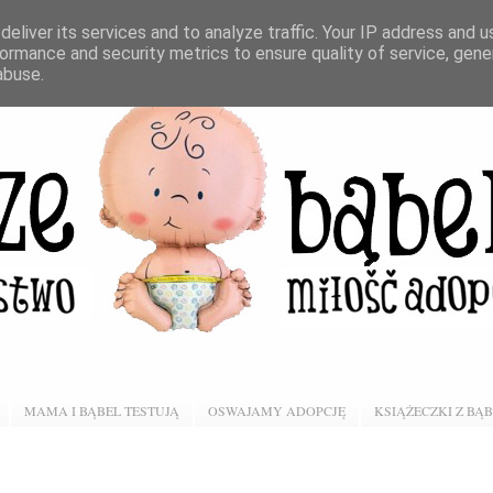
eliver its services and to analyze traffic. Your IP address and 
ormance and security metrics to ensure quality of service, gen
abuse.
MAMA I BĄBEL TESTUJĄ
OSWAJAMY ADOPCJĘ
KSIĄŻECZKI Z BĄ