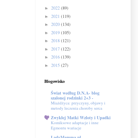
2022
(89)
►
2021
(119)
►
2020
(134)
►
2019
(105)
►
2018
(121)
►
2017
(122)
►
2016
(139)
►
2015
(27)
►
Blogowisko
Świat według D.N.A- blog
szalonej rodzinki 2+3 -
Miażdżyca: przyczyny, objawy i
metody leczenia choroby serca
Zwykłej Matki Wzloty i Upadki
Komiksowe adaptacje i inne
Egmontu wariacje
LadyMamma.pl