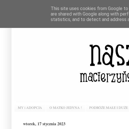
This site uses cookies from Google to d
are shared with Google along with perf
statistics, and to detect and address 
MY i ADOPCJA
O MATKO JEDYNA !
PODRÓŻE MAŁE I DUŻE
wtorek, 17 stycznia 2023