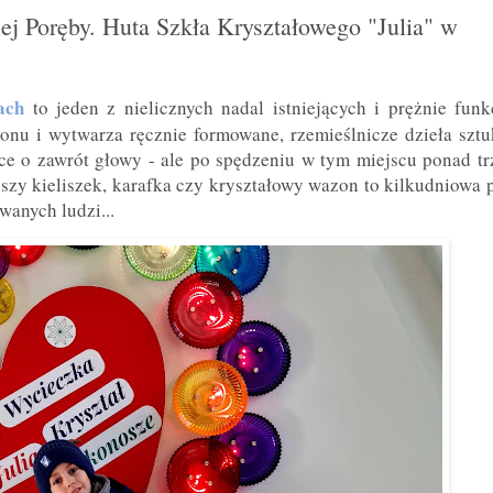
iej Poręby. Huta Szkła Kryształowego "Julia" w
ach
to jeden z nielicznych nadal istniejących i prężnie fun
onu i wytwarza ręcznie formowane, rzemieślnicze dzieła sztu
e o zawrót głowy - ale po spędzeniu w tym miejscu ponad tr
zy kieliszek, karafka czy kryształowy wazon to kilkudniowa 
wanych ludzi...