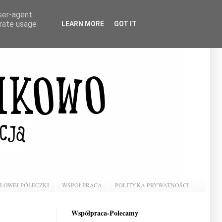
user-agent
erate usage
LEARN MORE
GOT IT
BLOWEJ PÓŁECZKI
WSPÓŁPRACA
POLITYKA PRYWATNOŚCI
Współpraca-Polecamy