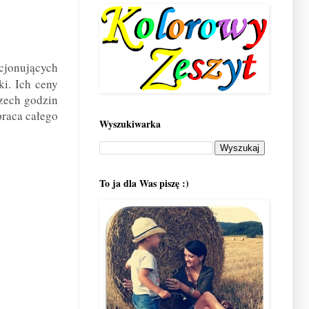
kcjonujących
ki. Ich ceny
zech godzin
praca całego
Wyszukiwarka
To ja dla Was piszę :)