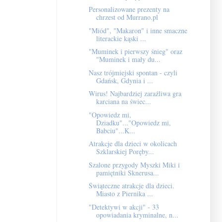
Personalizowane prezenty na
chrzest od Murrano.pl
"Miód", "Makaron" i inne smaczne
literackie kąski ...
"Muminek i pierwszy śnieg" oraz
"Muminek i mały du...
Nasz trójmiejski spontan - czyli
Gdańsk, Gdynia i ...
Wirus! Najbardziej zaraźliwa gra
karciana na świec...
"Opowiedz mi,
Dziadku"..."Opowiedz mi,
Babciu"...K...
Atrakcje dla dzieci w okolicach
Szklarskiej Poręby...
Szalone przygody Myszki Miki i
pamiętniki Sknerusa...
Świąteczne atrakcje dla dzieci.
Miasto z Piernika ...
"Detektywi w akcji" - 33
opowiadania kryminalne, n...