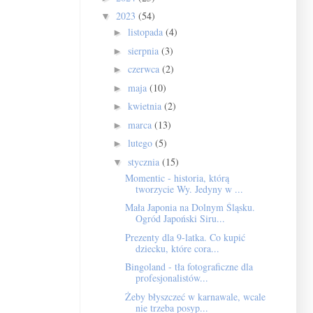
2023
(54)
▼
listopada
(4)
►
sierpnia
(3)
►
czerwca
(2)
►
maja
(10)
►
kwietnia
(2)
►
marca
(13)
►
lutego
(5)
►
stycznia
(15)
▼
Momentic - historia, którą
tworzycie Wy. Jedyny w ...
Mała Japonia na Dolnym Śląsku.
Ogród Japoński Siru...
Prezenty dla 9-latka. Co kupić
dziecku, które cora...
Bingoland - tła fotograficzne dla
profesjonalistów...
Żeby błyszczeć w karnawale, wcale
nie trzeba posyp...