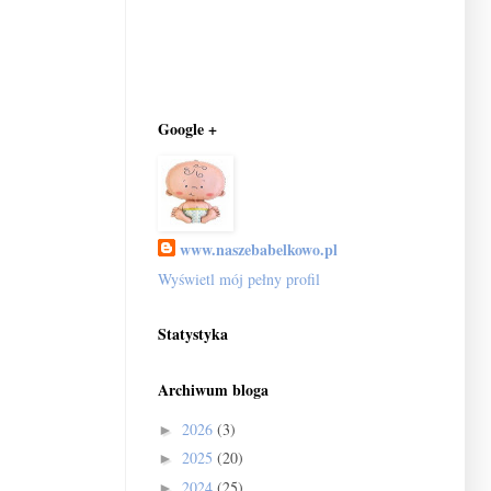
Google +
www.naszebabelkowo.pl
Wyświetl mój pełny profil
Statystyka
Archiwum bloga
2026
(3)
►
2025
(20)
►
2024
(25)
►