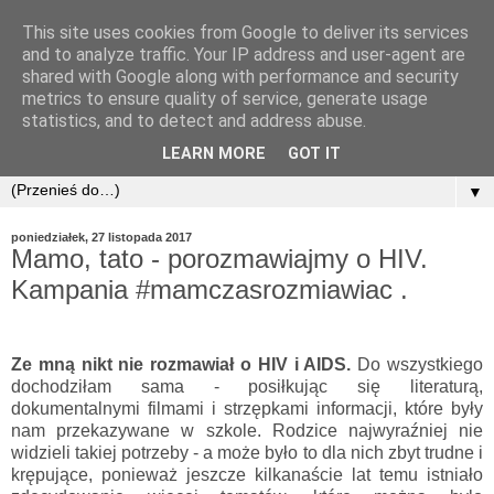
This site uses cookies from Google to deliver its services
and to analyze traffic. Your IP address and user-agent are
shared with Google along with performance and security
metrics to ensure quality of service, generate usage
statistics, and to detect and address abuse.
LEARN MORE
GOT IT
▼
poniedziałek, 27 listopada 2017
Mamo, tato - porozmawiajmy o HIV.
Kampania #mamczasrozmiawiac .
Ze mną nikt nie rozmawiał o HIV i AIDS.
Do wszystkiego
dochodziłam sama - posiłkując się literaturą,
dokumentalnymi filmami i strzępkami informacji, które były
nam przekazywane w szkole. Rodzice najwyraźniej nie
widzieli takiej potrzeby - a może było to dla nich zbyt trudne i
krępujące, ponieważ jeszcze kilkanaście lat temu istniało