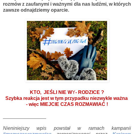
rozmów z zaufanymi i ważnymi dla nas ludźmi, w których
zawsze odnajdziemy oparcie.
KTO, JEŚLI NIE W
Y
- RODZICE ?
Sz
ybka reakcja jest w t
y
m przypadku niezwykle ważna
- więc MIEJCIE CZAS ROZMAWIAĆ !
________________
Nieniniejszy wpis powstał w ramach kampanii