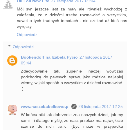
Oli Loli New Life
27 listopada 2017 09:04
Mój syn jeszcze jest za mały ale również wychodzę z
założenia, że z dziećmi trzeba rozmawiać o wszystkim,
nawet o tych trudnych tematach - nie czekać aż ktoś nas
wyręczy
Odpowiedz
Odpowiedzi
Bookendorfina Izabela Pycio
27 listopada 2017
09:44
Zdecydowanie tak, zupełnie inaczej wówczas
podchodzą do pewnych spraw, jako rodzice najlepiej
wiemy, w jaki sposób o wszystkim z dziećmi rozmawiać.
:)
www.naszebabelkowo.pl
28 listopada 2017 12:25
W końcu nikt tak dobrzenie zna naszych dzieci, jak my
sami - i dlatego myślę, że nasz przekaz ma największe
szanse do nich trafić. (Być może w przypadku