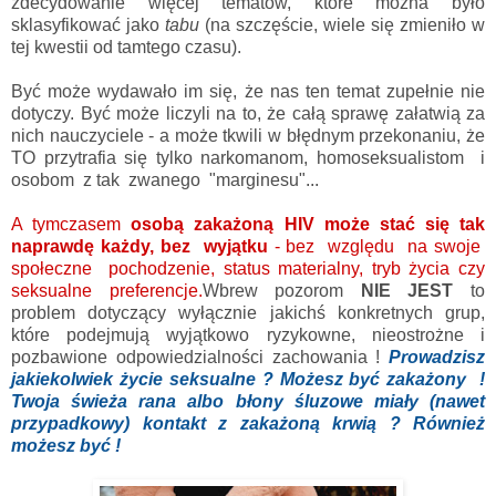
zdecydowanie więcej tematów, które można było
sklasyfikować jako
tabu
(na szczęście, wiele się zmieniło w
tej kwestii od tamtego czasu).
Być może wydawało im się, że nas ten temat zupełnie nie
dotyczy. Być może liczyli na to, że całą sprawę załatwią za
nich nauczyciele - a może tkwili w błędnym przekonaniu, że
TO przytrafia się tylko narkomanom, homoseksualistom i
osobom z tak zwanego "marginesu"...
A tymczasem
osobą zakażoną HIV może stać się tak
naprawdę każdy, bez wyjątku
- bez względu na swoje
społeczne pochodzenie, status materialny, tryb życia czy
seksualne preferencje.
Wbrew pozorom
NIE JEST
to
problem dotyczący wyłącznie jakichś konkretnych grup,
które podejmują wyjątkowo ryzykowne, nieostrożne i
pozbawione odpowiedzialności zachowania !
Prowadzisz
jakiekolwiek życie seksualne ? Możesz być zakażon
y
!
Twoja świeża rana albo błony śluzowe miały (nawet
przypadkowy) kontakt z zakażoną krwią ? Również
możesz być !