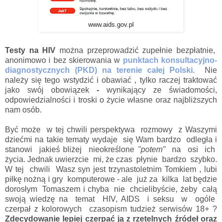
www.aids.gov.pl
Testy na HIV
można przeprowadzić zupełnie bezpłatnie,
anonimowo i bez skierowania w
punktach konsultacyjno-
diagnostycznych (PKD) na terenie całej Polski.
Nie
należy się tego wstydzić i obawiać , tylko raczej traktować
jako swój obowiązek
-
wynikający ze świadomości,
odpowiedzialności i troski o życie własne oraz najbliższych
nam osób.
Być może w tej chwili perspektywa rozmowy z Waszymi
dziećmi na takie tematy wydaje się Wam bardzo odległa i
stanowi jakieś bliżej nieokreślone
"potem"
na osi ich
życia. Jednak uwierzcie mi, że czas płynie bardzo szybko.
W tej chwili Wasz syn jest trzynastoletnim Tomkiem , lubi
piłkę nożną i gry komputerowe - ale już za kilka lat będzie
dorosłym Tomaszem i chyba nie chcielibyście, żeby całą
swoją wiedzę na temat HIV, AIDS i seksu w ogóle
czerpał z kolorowych czasopism tudzież serwisów 18+ ?
Zdecydowanie lepiej czerpać ją z rzetelnych źródeł oraz