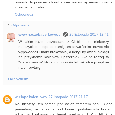
omówili. To przecież choroba więc nie widzę sensu robienia
z niej tematu tabu.
Odpowiedz
Odpowiedzi
www.naszebabelkowo.pl
28 listopada 2017 12:41
W takim razie szczęściara z Ciebie - bo niektórzy
nauczyciele z tego co pamiętam słowa "seks" nawet nie
wypowiadali i mało brakowało, a uczyli by dzieci biologii
na przykładzie kwiatków i pszczółek...Ale to raczej ta
"stara gwardia",która już przeszła lub wkrótce przejdzie
na emeryturę.
Odpowiedz
wielopokoleniowo
27 listopada 2017 21:17
No niestety, ten temat jest wciąż tematem tabu. Choć
pamiętam, że ja sama pod koniec podstawówki brałam
udział w konkursie na temat wiedzy o HIV i AIDS, a