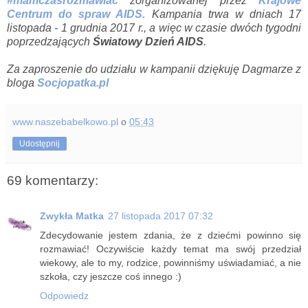
#mamczasrozmawiac
zorganizowanej przez
Krajowe
Centrum do spraw AIDS.
Kampania trwa w dniach 17
listopada - 1 grudnia 2017 r., a więc w czasie dwóch tygodni
poprzedzających
Światowy Dzień AIDS
.
Za zaproszenie do udziału w kampanii dziękuję Dagmarze z
bloga
Socjopatka.pl
www.naszebabelkowo.pl
o
05:43
Udostępnij
69 komentarzy:
Zwykła Matka
27 listopada 2017 07:32
Zdecydowanie jestem zdania, że z dziećmi powinno się
rozmawiać! Oczywiście każdy temat ma swój przedział
wiekowy, ale to my, rodzice, powinniśmy uświadamiać, a nie
szkoła, czy jeszcze coś innego :)
Odpowiedz