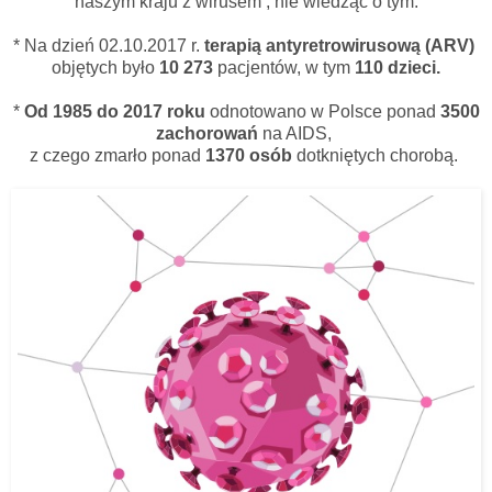
naszym kraju z wirusem , nie wiedząc o tym.
* Na dzień 02.10.2017 r.
terapią antyretrowirusową (ARV)
objętych było
10 273
pacjentów, w tym
110 dzieci.
*
Od 1985 do 2017 roku
odnotowano w Polsce ponad
3500
zachorowań
na AIDS,
z czego zmarło ponad
1370 osób
dotkniętych chorobą.