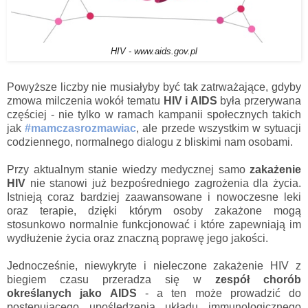
HIV - www.aids.gov.pl
Powyższe liczby nie musiałyby być tak zatrważające, gdyby
zmowa milczenia wokół tematu
HIV i AIDS
była przerywana
częściej - nie tylko w ramach kampanii społecznych takich
jak
#mamczasrozmawiac
, ale przede wszystkim w sytuacji
codziennego, normalnego dialogu z bliskimi nam osobami.
Przy aktualnym stanie wiedzy medycznej samo
zakażenie
HIV
nie stanowi już bezpośredniego zagrożenia dla życia.
Istnieją coraz bardziej zaawansowane i nowoczesne leki
oraz terapie, dzięki którym osoby zakażone mogą
stosunkowo normalnie funkcjonować i które zapewniają im
wydłużenie życia oraz znaczną poprawę jego jakości.
Jednocześnie, niewykryte i nieleczone zakażenie HIV z
biegiem czasu przeradza się w
zespół chorób
określanych jako AIDS
- a ten może prowadzić do
postępującego upośledzenia układu immunologicznego