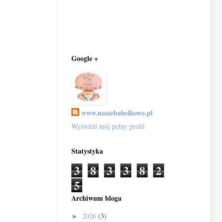
Google +
www.naszebabelkowo.pl
Wyświetl mój pełny profil
Statystyka
3
8
3
3
8
2
5
Archiwum bloga
2026
(3)
►