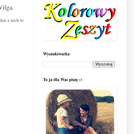
Wilga.
den z nich to
Wyszukiwarka
To ja dla Was piszę :)