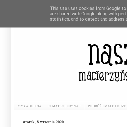
This site uses cookies from Google to d
are shared with Google along with perf
statistics, and to detect and address 
MY i ADOPCJA
O MATKO JEDYNA !
PODRÓŻE MAŁE I DUŻE
wtorek, 8 września 2020