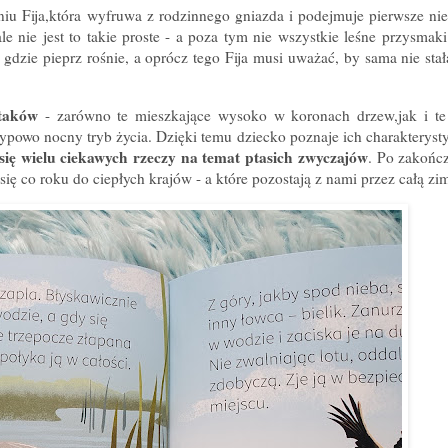
niu Fija,która wyfruwa z rodzinnego gniazda i podejmuje pierwsze ni
 nie jest to takie proste - a poza tym nie wszystkie leśne przysmaki t
 gdzie pieprz rośnie, a oprócz tego Fija musi uważać, by sama nie sta
ptaków
- zarówno te mieszkające wysoko w koronach drzew,jak i te
ypowo nocny tryb życia. Dzięki temu dziecko poznaje ich charakteryst
się wielu ciekawych rzeczy na temat ptasich zwyczajów
. Po zakończ
ię co roku do ciepłych krajów - a które pozostają z nami przez całą zi