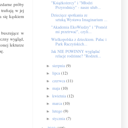
"Książkożercy" i "Młodzi
ezdarne próby
Przyrodnicy" - nasze ulub...
rafiają w jej
Dziecięce spotkania ze
ła się kąskiem
sztuką.Wystawa Imaginarium ...
"Akademia EkoWiedzy" i "Pomóż
mi przetrwać", czyli...
 buszujące w
yczny wygląd,
Wielkopolska z dzieckiem. Pałac i
Park Raczyńskich...
onej lekturze
mę.
Jak NIE POWINNY wyglądać
relacje rodzinne? "Rodzeń...
sierpnia
(9)
►
lipca
(12)
►
czerwca
(11)
►
maja
(10)
►
kwietnia
(12)
►
marca
(10)
►
lutego
(9)
►
stycznia
(7)
►