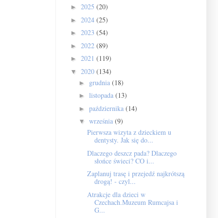
2025
(20)
►
2024
(25)
►
2023
(54)
►
2022
(89)
►
2021
(119)
►
2020
(134)
▼
grudnia
(18)
►
listopada
(13)
►
października
(14)
►
września
(9)
▼
Pierwsza wizyta z dzieckiem u
dentysty. Jak się do...
Dlaczego deszcz pada? Dlaczego
słońce świeci? CO i...
Zaplanuj trasę i przejedź najkrótszą
drogą! - czyl...
Atrakcje dla dzieci w
Czechach.Muzeum Rumcajsa i
G...