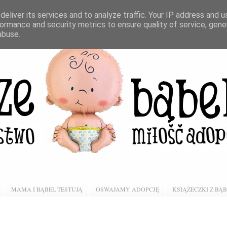
eliver its services and to analyze traffic. Your IP address and 
ormance and security metrics to ensure quality of service, gen
abuse.
MAMA I BĄBEL TESTUJĄ
OSWAJAMY ADOPCJĘ
KSIĄŻECZKI Z BĄ