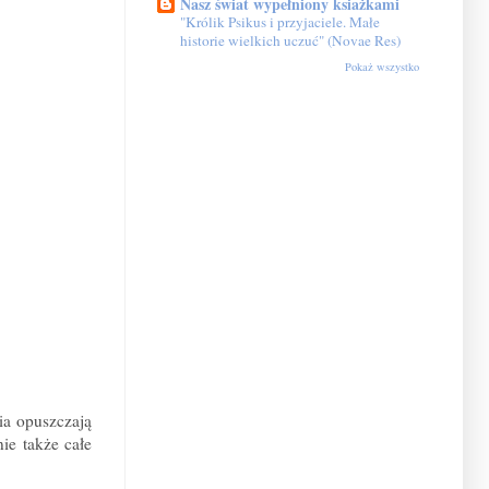
Nasz świat wypełniony ksiażkami
"Królik Psikus i przyjaciele. Małe
historie wielkich uczuć" (Novae Res)
Pokaż wszystko
ia opuszczają
ie także całe