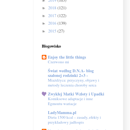
2019
(105)
►
2018
(121)
►
2017
(122)
►
2016
(139)
►
2015
(27)
►
Blogowisko
Enjoy the little things
Czerwono mi
Świat według D.N.A- blog
szalonej rodzinki 2+3 -
Miażdżyca: przyczyny, objawy i
metody leczenia choroby serca
Zwykłej Matki Wzloty i Upadki
Komiksowe adaptacje i inne
Egmontu wariacje
LadyMamma.pl
Dieta 1500 kcal – zasady, efekty i
przykładowy jadłospis