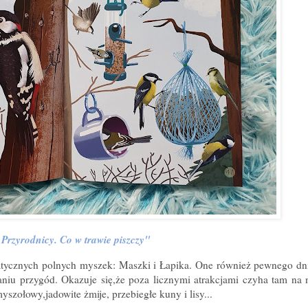
Przyrodnicy. Co w trawie piszczy"
tycznych polnych myszek: Maszki i Łapika. One również pewnego dn
niu przygód. Okazuje się,że poza licznymi atrakcjami czyha tam na n
zołowy,jadowite żmije, przebiegłe kuny i lisy...