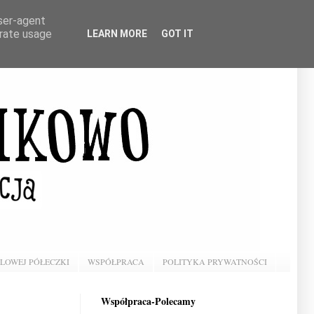
user-agent
erate usage
LEARN MORE
GOT IT
BLOWEJ PÓŁECZKI
WSPÓŁPRACA
POLITYKA PRYWATNOŚCI
Współpraca-Polecamy