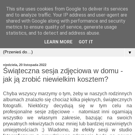
This site uses cookies from Google to deliver its services
and to analyze traffic. Your IP address and user-agent are
shared with Google along with performance and security
metrics to ensure quality of service, generate usage
statistics, and to detect and address abuse.
LEARN MORE
GOT IT
▼
niedziela, 20 listopada 2022
Świąteczna sesja zdjęciowa w domu -
jak ją zrobić niewielkim kosztem?
Chyba wszyscy marzymy o tym, żeby w naszych rodzinnych
albumach znalazło się chociaż kilka pięknych, świątecznych
fotografii. Niektórzy decydują się w tym celu na
profesjonalne sesje zdjęciowe - natomiast inni ogarniają
wszystko we własnym zakresie, bazując na swoich
prywatnych rekwizytach oraz mniej lub bardziej rozwiniętych
umiejętnościach ;) Wiadomo, że efekty sesji w studio