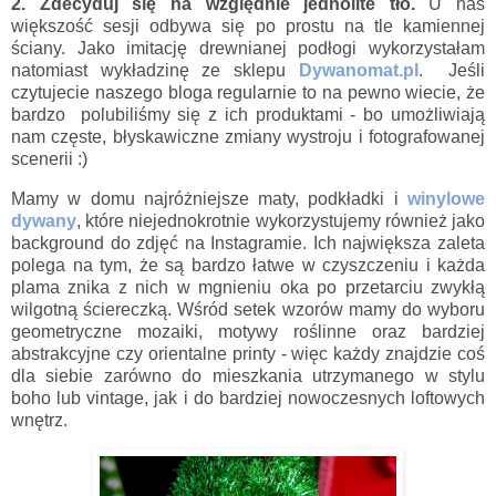
2. Zdecyduj się na względnie jednolite tło.
U nas
większość sesji odbywa się po prostu na tle kamiennej
ściany. Jako imitację drewnianej podłogi wykorzystałam
natomiast wykładzinę ze sklepu
Dywanomat.pl
. Jeśli
czytujecie naszego bloga regularnie to na pewno wiecie, że
bardzo polubiliśmy się z ich produktami - bo umożliwiają
nam częste, błyskawiczne zmiany wystroju i fotografowanej
scenerii :)
Mamy w domu najróżniejsze maty, podkładki i
winylowe
dywany
, które niejednokrotnie wykorzystujemy również jako
background do zdjęć na Instagramie. Ich największa zaleta
polega na tym, że są bardzo łatwe w czyszczeniu i każda
plama znika z nich w mgnieniu oka po przetarciu zwykłą
wilgotną ściereczką. Wśród setek wzorów mamy do wyboru
geometryczne mozaiki, motywy roślinne oraz bardziej
abstrakcyjne czy orientalne printy - więc każdy znajdzie coś
dla siebie zarówno do mieszkania utrzymanego w stylu
boho lub vintage, jak i do bardziej nowoczesnych loftowych
wnętrz.