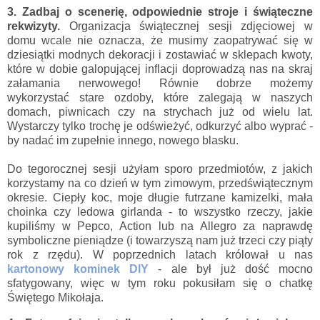
3. Zadbaj o scenerię, odpowiednie stroje i świąteczne
rekwizyty.
Organizacja świątecznej sesji zdjęciowej w
domu wcale nie oznacza, że musimy zaopatrywać się w
dziesiątki modnych dekoracji i zostawiać w sklepach kwoty,
które w dobie galopującej inflacji doprowadzą nas na skraj
załamania nerwowego!
Równie dobrze możemy
wykorzystać stare ozdoby, które zalegają w naszych
domach, piwnicach czy na strychach już od wielu lat.
Wystarczy tylko trochę je odświeżyć, odkurzyć albo wyprać -
by nadać im zupełnie innego, nowego blasku.
Do tegorocznej sesji użyłam sporo przedmiotów, z jakich
korzystamy na co dzień w tym zimowym, przedświątecznym
okresie. Ciepły koc, moje długie futrzane kamizelki, mała
choinka czy ledowa girlanda - to wszystko rzeczy, jakie
kupiliśmy w Pepco, Action lub na Allegro za naprawdę
symboliczne pieniądze (i towarzyszą nam już trzeci czy piąty
rok z rzędu). W poprzednich latach królował u nas
kartonowy kominek DIY
- ale był już dość mocno
sfatygowany, więc w tym roku pokusiłam się o chatkę
Świętego Mikołaja.