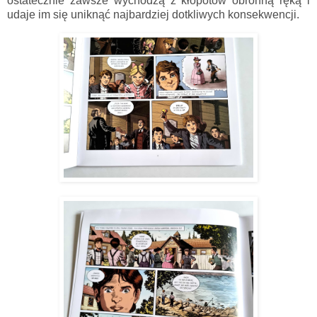
ostatecznie zawsze wychodzą z kłopotów obronną ręką i
udaje im się uniknąć najbardziej dotkliwych konsekwencji.