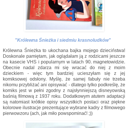
"Królewna Śnieżka i siedmiu krasnoludków"
Królewna Śnieżka to ukochana bajka mojego dzieciństwa!
Doskonale pamiętam, jak oglądałam ją z rodzicami jeszcze
na kasecie VHS i popularnym w latach 90. magnetowidzie.
Obecnie nadal zdarza mi się wracać do niej z moim
dzieckiem - więc tym bardziej ucieszyłam się z jej
komiksowej odsłony. Myślę, że samej fabuły nie trzeba
nikomu przybliżać ani opisywać - dlatego tylko podkreślę, że
komiks jest w pełni zgodny z najsłynniejszą disneyowską
baśnią filmową z 1937 roku. Dodatkowym atutem adaptacji
są natomiast krótkie opisy wszystkich postaci oraz piękne
kolorowe ilustracje prezentujące wybrane kadry z filmowego
pierwowzoru (ach, jak miło powspominać! ;))