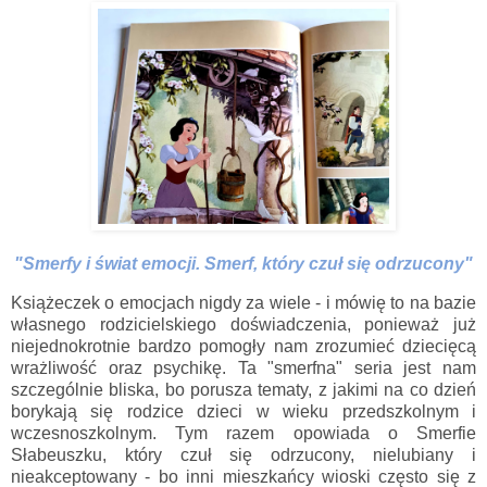
"Smerfy i świat emocji. Smerf, który czuł się odrzucony"
Książeczek o emocjach nigdy za wiele - i mówię to na bazie
własnego rodzicielskiego doświadczenia, ponieważ już
niejednokrotnie bardzo pomogły nam zrozumieć dziecięcą
wrażliwość oraz psychikę. Ta "smerfna" seria jest nam
szczególnie bliska, bo porusza tematy, z jakimi na co dzień
borykają się rodzice dzieci w wieku przedszkolnym i
wczesnoszkolnym. Tym razem opowiada o Smerfie
Słabeuszku, który czuł się odrzucony, nielubiany i
nieakceptowany - bo inni mieszkańcy wioski często się z