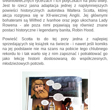
średniowiecznych rycerzach i ich potyczkach na polu bitwy.
Jest to rzecz jasna adaptacja jednej z najsłynniejszych
powieści historycznych autorstwa Waltera Scotta, której
akcja rozgrywa się w XII-wiecznej Anglii. Jej głównymi
bohaterami są Wilfred z Ivanhoe oraz jego ukochana Lady
Rowena - ale poza nimi pojawiają się również znane
postaci historyczne i legendarny banita, Robin Hood.
Powieść Scotta to do tej pory jedna z najlepiej
sprzedających się książek na świecie - i nawet jeśli komiks
na jej podstawie nie ma szans na pobicie tego chlubnego
rekordu to i tak warto się z nim zapoznać i potraktować go
jako lekcję historii dostosowaną do współczesnych,
młodzieżowych potrzeb.