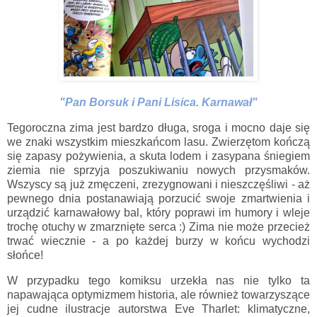
"Pan Borsuk i Pani Lisica. Karnawał"
Tegoroczna zima jest bardzo długa, sroga i mocno daje się
we znaki wszystkim mieszkańcom lasu. Zwierzętom kończą
się zapasy pożywienia, a skuta lodem i zasypana śniegiem
ziemia nie sprzyja poszukiwaniu nowych przysmaków.
Wszyscy są już zmęczeni, zrezygnowani i nieszczęśliwi - aż
pewnego dnia postanawiają porzucić swoje zmartwienia i
urządzić karnawałowy bal, który poprawi im humory i wleje
trochę otuchy w zmarznięte serca :) Zima nie może przecież
trwać wiecznie - a po każdej burzy w końcu wychodzi
słońce!
W przypadku tego komiksu urzekła nas nie tylko ta
napawająca optymizmem historia, ale również towarzyszące
jej cudne ilustracje autorstwa Eve Tharlet: klimatyczne,