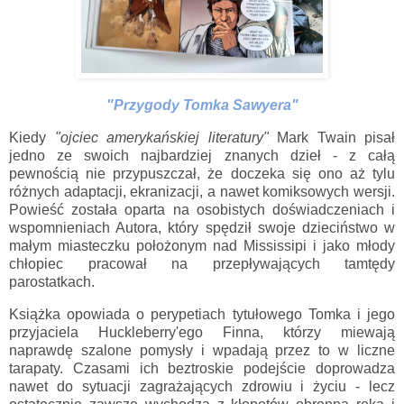
"Przygody Tomka Sawyera"
Kiedy
"ojciec amerykańskiej literatury"
Mark Twain pisał
jedno ze swoich najbardziej znanych dzieł - z całą
pewnością nie przypuszczał, że doczeka się ono aż tylu
różnych adaptacji, ekranizacji, a nawet komiksowych wersji.
Powieść została oparta na osobistych doświadczeniach i
wspomnieniach Autora, który spędził swoje dzieciństwo w
małym miasteczku położonym nad Mississipi i jako młody
chłopiec pracował na przepływających tamtędy
parostatkach.
Książka opowiada o perypetiach tytułowego Tomka i jego
przyjaciela Huckleberry'ego Finna, którzy miewają
naprawdę szalone pomysły i wpadają przez to w liczne
tarapaty. Czasami ich beztroskie podejście doprowadza
nawet do sytuacji zagrażających zdrowiu i życiu - lecz