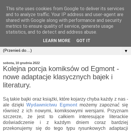
This site uses cookies from Google to deliver its services
and to analyze traffic. Your IP address and user-agent are
shared with Google along with performance and security
metrics to ensure quality of service, generate usage
statistics, and to detect and address abuse.
LEARN MORE
GOT IT
▼
sobota, 10 grudnia 2022
Kolejna porcja komiksów od Egmont -
nowe adaptacje klasycznych bajek i
literatury.
Są takie bajki oraz książki, które kojarzy chyba każdy z nas -
ale dzięki
Wydawnictwu Egmont
możemy zapoznać się
również z ich nowymi, komiksowymi wersjami. Przyznam
szczerze, że jest to całkiem interesujące literackie
doświadczenie i z każdym dniem coraz bardziej
przekonujemy się do tego typu rysunkowych adaptacji