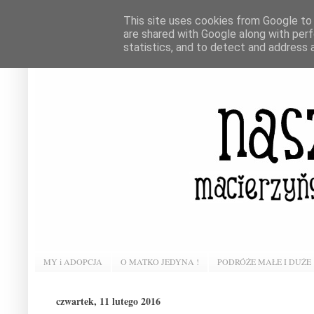
This site uses cookies from Google to d
are shared with Google along with perf
statistics, and to detect and address 
MY i ADOPCJA
O MATKO JEDYNA !
PODRÓŻE MAŁE I DUŻE
czwartek, 11 lutego 2016