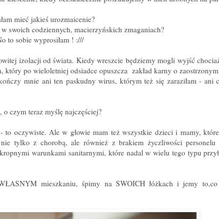
łam mieć jakieś urozmaicenie?
e" w swoich codziennych, macierzyńskich zmaganiach?
o to sobie wyprosiłam ! :///
owitej izolacji od świata. Kiedy wreszcie będziemy mogli wyjść chociaż
, który po wieloletniej odsiadce opuszcza zakład karny o zaostrzonym 
ńczy mnie ani ten paskudny wirus, którym też się zaraziłam - ani c
e, o czym teraz myślę najczęściej?
- to oczywiste. Ale w głowie mam też wszystkie dzieci i mamy, które
ą nie tylko z chorobą, ale również z brakiem życzliwości personel
 okropnymi warunkami sanitarnymi, które nadal w wielu tego typu przy
we WŁASNYM mieszkaniu, śpimy na SWOICH łóżkach i jemy to,co