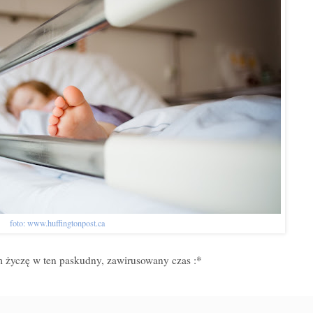
foto: www.huffingtonpost.ca
życzę w ten paskudny, zawirusowany czas :*