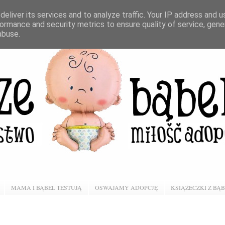
eliver its services and to analyze traffic. Your IP address and 
ormance and security metrics to ensure quality of service, gen
abuse.
MAMA I BĄBEL TESTUJĄ
OSWAJAMY ADOPCJĘ
KSIĄŻECZKI Z BĄ