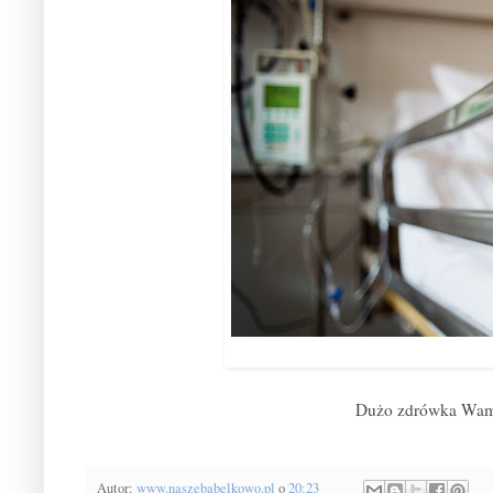
Dużo zdrówka Wam 
Autor:
www.naszebabelkowo.pl
o
20:23