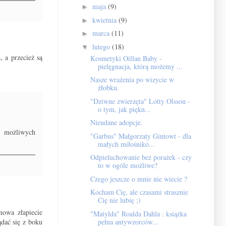
maja
(9)
►
kwietnia
(9)
►
marca
(11)
►
lutego
(18)
▼
 a przecież są
Kosmetyki Oillan Baby -
pielęgnacja, którą możemy ...
Nasze wrażenia po wizycie w
żłobku.
"Dziwne zwierzęta" Lotty Olsson -
o tym, jak piękn...
Nieudane adopcje.
 z możliwych
"Garbus" Małgorzaty Gintowt - dla
małych miłośnikó...
Odpieluchowanie bez porażek - czy
to w ogóle możliwe?
Czego jeszcze o mnie nie wiecie ?
Kocham Cię, ale czasami strasznie
Cię nie lubię ;)
nowa złapiecie
"Matylda" Roalda Dahla : książka
dać się z boku
pełna antywzorców...