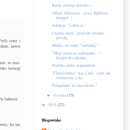
Kiedy choruje dziecko...
Albert Albertson - nowy Bąblowy
kumpel :)
Adopcja ? Lubię to !
Cząstka mnie...przyszła właśnie
pocztą.
były czasy i
Matko, nie bądź "wariatką" !
iałam, nawet
"Moje pierwsze naklejanki..."-
książeczka idealna ...
mus, to mus.
Pudełko pełne wspomnień.
sko kurację
"Chusta babci" Asy Lind - czyli jak
rozmawiać z dz...
Pożegnanie ze smoczkiem !
stycznia
(15)
►
le bakterii.
2015
(27)
►
Blogowisko
ormy, bo nie