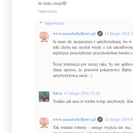
ile ludzi cierpi😞
Odpowiedz
Odpowiedzi
www.naszebabelkowo.pl
11 lutego 2016 
Ja mam złe skojarzenia z antybiotykami, bo w 
nikt chyba nie myślał wtedy o ich szkodliwoś
najlżejsze przeziębienie przechodziłam bardzo
Teraz tendencja jest raczej taka, by nie apli
(Inna sprawa, że przewód pokarmowy Bąbla 
antybiotykową znosi...)
Iskra
11 lutego 2016 21:20
Trudno jak mus to trzeba wziąć antybiotyk. Kuru
www.naszebabelkowo.pl
12 lutego 2016 
Tak właśnie robimy - innego wyjścia nie ma, 
mogę patrzeć na to, jak się męczy takim stanem 