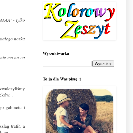
MAAA" - tylko
 małego noska
Wyszukiwarka
e nie ma na co
To ja dla Was piszę :)
 zwalczyliśmy
eków...
go gabinetu i
lag trafił, a
king...