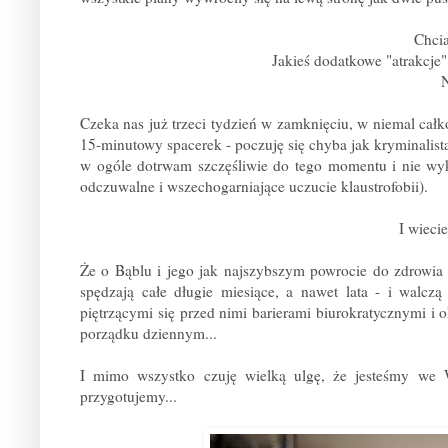
Chcia
Jakieś dodatkowe "atrakcj
N
Czeka nas już trzeci tydzień w zamknięciu, w niemal całk
15-minutowy spacerek - poczuję się chyba jak kryminalista
w ogóle dotrwam szczęśliwie do tego momentu i nie wyko
odczuwalne i wszechogarniające uczucie klaustrofobii).
I wieci
Że o Bąblu i jego jak najszybszym powrocie do zdrowia 
spędzają całe długie miesiące, a nawet lata - i walcz
piętrzącymi się przed nimi barierami biurokratycznymi i
porządku dziennym...
I mimo wszystko czuję wielką ulgę, że jesteśmy 
przygotujemy...