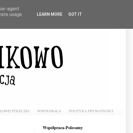
user-agent
erate usage
LEARN MORE
GOT IT
BLOWEJ PÓŁECZKI
WSPÓŁPRACA
POLITYKA PRYWATNOŚCI
Współpraca-Polecamy