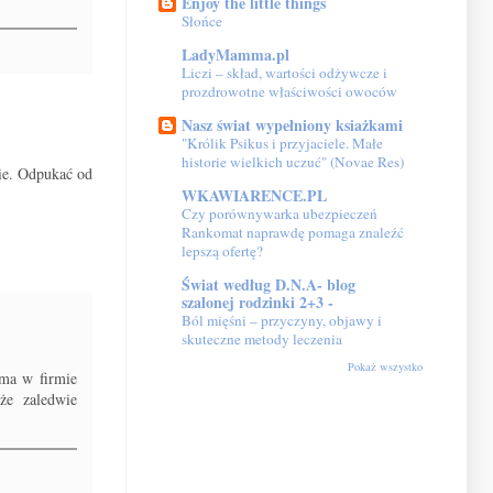
Enjoy the little things
Słońce
LadyMamma.pl
Liczi – skład, wartości odżywcze i
prozdrowotne właściwości owoców
Nasz świat wypełniony ksiażkami
"Królik Psikus i przyjaciele. Małe
historie wielkich uczuć" (Novae Res)
cie. Odpukać od
WKAWIARENCE.PL
Czy porównywarka ubezpieczeń
Rankomat naprawdę pomaga znaleźć
lepszą ofertę?
Świat według D.N.A- blog
szalonej rodzinki 2+3 -
Ból mięśni – przyczyny, objawy i
skuteczne metody leczenia
Pokaż wszystko
(ma w firmie
że zaledwie