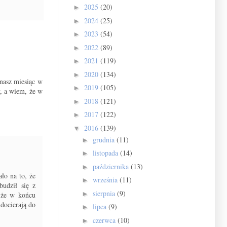
2025
(20)
►
2024
(25)
►
2023
(54)
►
2022
(89)
►
2021
(119)
►
2020
(134)
►
 nasz miesiąc w
2019
(105)
►
y, a wiem, że w
2018
(121)
►
2017
(122)
►
2016
(139)
▼
grudnia
(11)
►
listopada
(14)
►
października
(13)
►
ło na to, że
września
(11)
►
budził się z
sierpnia
(9)
►
, że w końcu
 docierają do
lipca
(9)
►
czerwca
(10)
►