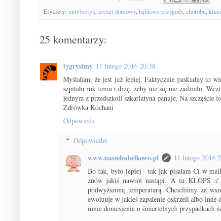
Etykiety:
antybiotyk
,
areszt domowy
,
bąblowe przygody
,
choroba
,
klau
25 komentarzy:
tygrysimy
11 lutego 2016 20:38
Myślałam, że jest już lepiej. Faktycznie paskudny to wi
szpitalu rok temu i drżę, żeby nic się nie zadziało. Wc
jednym z przedszkoli szkarlatyna panuje. Na szczęście t
Zdrówka Kochani
Odpowiedz
Odpowiedzi
www.naszebabelkowo.pl
11 lutego 2016 
Bo tak, było lepiej - tak jak pisałam Ci w m
znów jakiś nawrót nastąpi. A tu KLOPS :/ D
podwyższoną temperaturą. Chcieliśmy za wsze
ewoluuje w jakieś zapalenie oskrzeli albo inne 
mnie doniesienia o śmiertelnych przypadkach ś