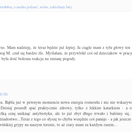
strofobia
,
o matko jedyna!
,
wirus
,
zakichany luty
rus. Mam nadzieję, że teraz będzie już lepiej. Ja ciągle mam z tyłu głowy ten
zoraj M. czuł się bardzo źle. Myślałam, że przywlókł coś od dzieciaków w prac
o była dość bolesna reakcja na zmianę pogody.
20:50
ailu, Bąbla już w pewnym momencie nowa energia roznosiła i nic nie wskazywa
zisiaj poszedł spać praktycznie zdrowy, tylko z lekkim katarkiem - a o
lką cenę uniknąć antybiotyku, ale to już zbyt długo trwało i baliśmy się
dziadostwo...Teraz z tego co słyszę to chyba wszędzie coś panuje - a jak jeszcze
wińskiej grypy na naszym terenie, to aż ciary mam za każdym razem...