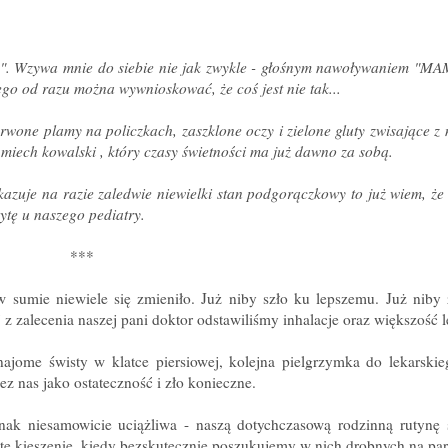
ny". Wzywa mnie do siebie nie jak zwykle - głośnym nawoływaniem "MA
rego od razu można wywnioskować, że coś jest nie tak...
wone plamy na policzkach, zaszklone oczy i zielone gluty zwisające z
m miech kowalski , który czasy świetności ma już dawno za sobą.
wskazuje na razie zaledwie niewielki stan podgorączkowy to już wiem, ż
tę u naszego pediatry.
***
w sumie niewiele się zmieniło. Już niby szło ku lepszemu. Już niby
 z zalecenia naszej pani doktor odstawiliśmy inhalacje oraz większość l
najome świsty w klatce piersiowej, kolejna pielgrzymka do lekarskie
z nas jako ostateczność i zło konieczne.
nak niesamowicie uciążliwa - naszą dotychczasową rodzinną rutynę sz
ste kieszenie, kiedy bezskutecznie poszukujemy w nich drobnych na par