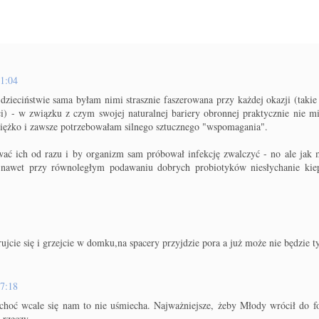
21:04
dzieciństwie sama byłam nimi strasznie faszerowana przy każdej okazji (takie 
ci) - w związku z czym swojej naturalnej bariery obronnej praktycznie nie m
 ciężko i zawsze potrzebowałam silnego sztucznego "wspomagania".
kować ich od razu i by organizm sam próbował infekcję zwalczyć - no ale jak 
nawet przy równoległym podawaniu dobrych probiotyków niesłychanie kiep
jcie się i grzejcie w domku,na spacery przyjdzie pora a już może nie będzie ty
07:18
choć wcale się nam to nie uśmiecha. Najważniejsze, żeby Młody wrócił do f
rzeczy...