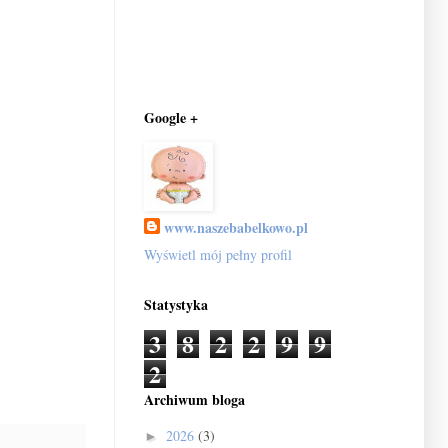
Google +
www.naszebabelkowo.pl
Wyświetl mój pełny profil
Statystyka
3
8
2
2
9
9
2
Archiwum bloga
2026
(3)
►