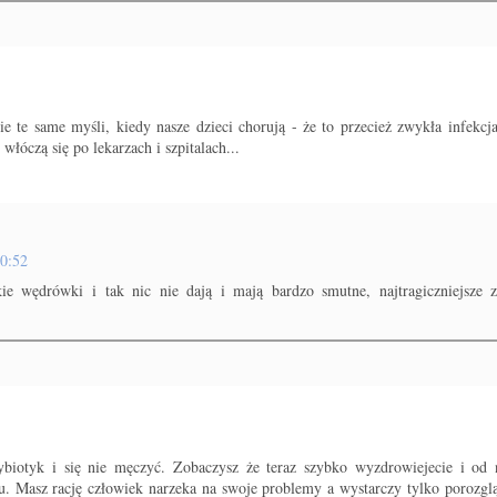
e same myśli, kiedy nasze dzieci chorują - że to przecież zwykła infekcja,
włóczą się po lekarzach i szpitalach...
20:52
tkie wędrówki i tak nic nie dają i mają bardzo smutne, najtragiczniejsze
biotyk i się nie męczyć. Zobaczysz że teraz szybko wyzdrowiejecie i od 
 Masz rację człowiek narzeka na swoje problemy a wystarczy tylko porozglą