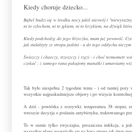
Kiedy choruje dziecko...
Bąbel budzi się w środku nocy jakiś nieswój i "niewyraź
ni to szlochem, ni to jękiem, ni to krzykiem, na dźwięk któ
Kiedy podchodzę do jego łóżeczka, mam już pewność. Czer
jak stalaktyty ze stropu jaskini - a do tego oddycha niczy
Świszczy i charczy, trzeszczy i rzęzi - i choć termometr 
czekać : z samego rana pakujemy manatki i umawiamy wizy
Tak było niespełna 2 tygodnie temu - i od tamtej pory 
wszystkie najpaskudniejsze objawy i po wizycie kontrolnej
A dziś - powtórka z rozrywki: temperatura 38 stopni, z
wreszcie decyzja o podaniu antybiotyku, traktowanego prze
To w sumie tylko zwyczajna, prozaiczna infekcja, a jed
wszystkie plany wywróciły się na lewą stronę jak dwie pu