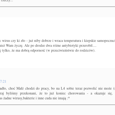
y wirus czy ki zło - już niby dobrze i wraca temperatura i kiepskie samopoczu
nież Wam życzę. Ale po drodze dwa różne antybiotyki przerobił....
zę tylko, że ma dobrą odporność (w przeciwieństwie do rodziców).
07:21
dło, choć Małż chodzi do pracy, bo na L4 sobie teraz pozwolić nie może 
oraj byliśmy przekonani, że to już koniec chorowania - a okazuje się, 
 żadne wirusy,bakterie i inne cuda nie imają :*