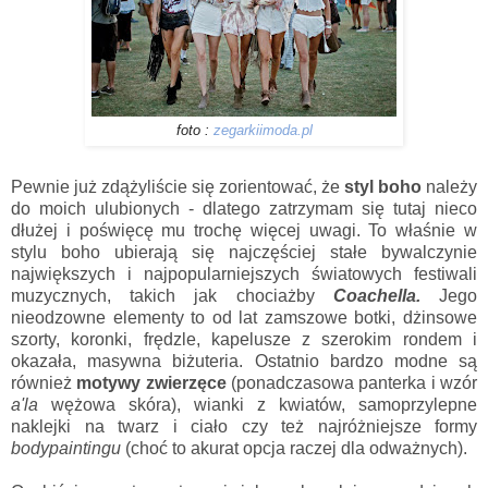
foto :
zegarkiimoda.pl
Pewnie już zdążyliście się zorientować, że
styl boho
należy
do moich ulubionych - dlatego zatrzymam się tutaj nieco
dłużej i poświęcę mu trochę więcej uwagi. To właśnie w
stylu boho ubierają się
najczęściej stałe bywalczynie
największych i najpopularniejszych światowych festiwali
muzycznych, takich jak chociażby
Coachella
.
Jego
nieodzowne elementy to od lat zamszowe botki, dżinsowe
szorty, koronki, frędzle, kapelusze z szerokim rondem i
okazała, masywna biżuteria. Ostatnio bardzo modne są
również
motywy zwierzęce
(ponadczasowa panterka i wzór
a'la
wężowa skóra), wianki z kwiatów, samoprzylepne
naklejki na twarz i ciało czy też najróżniejsze formy
bodypaintingu
(choć to akurat opcja raczej dla odważnych).