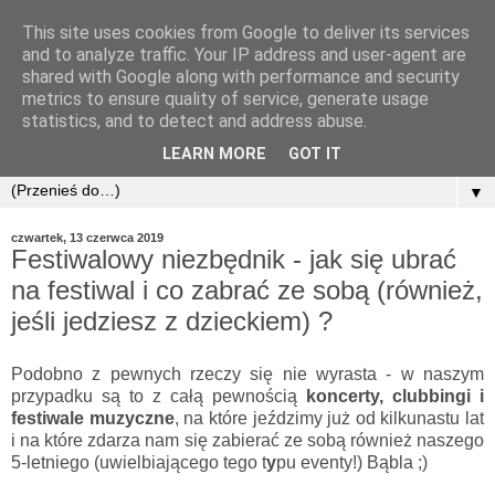
This site uses cookies from Google to deliver its services
and to analyze traffic. Your IP address and user-agent are
shared with Google along with performance and security
metrics to ensure quality of service, generate usage
statistics, and to detect and address abuse.
LEARN MORE
GOT IT
▼
czwartek, 13 czerwca 2019
Festiwalowy niezbędnik - jak się ubrać
na festiwal i co zabrać ze sobą (również,
jeśli jedziesz z dzieckiem) ?
Podobno z pewnych rzeczy się nie wyrasta - w naszym
przypadku są to z całą pewnością
koncerty, clubbingi i
festiwale muzyczne
, na które jeździmy już od kilkunastu lat
i na które zdarza nam się zabierać ze sobą również naszego
5-letniego (uwielbiającego tego t
y
pu eventy!) Bąbla ;)