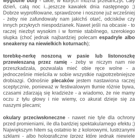
wygodne buty
- takie, w których można przetańczyć cały
dzień, całą noc i...jeszcze kawałek dnia następnego ;)
Dobrze wyprofilowane, sprawdzone i noszone już wcześniej
- żeby nie zafundowały nam jakichś otarć, odcisków czy
innych przykrych niespodzianek. Nawet jeśli na obcasie - to
raczej niezbyt wysokim i w formie stabilnego, szerokiego
słupka (choć jednak najbardziej polecam
espadryle albo
sneakersy na niewielkich koturnach
);
torebkę-nerkę noszoną w pasie lub listonoszkę
przewieszaną przez ramię
- żeby w niczym nam nie
przeszkadzała, pozwalała mieć obie ręce wolne - a
jednocześnie mieściła w sobie wszystkie najpotrzebniejsze
drobiazgi. Odnośnie
plecaków
jestem nastawiona raczej
sceptycznie, ponieważ w festiwalowym tłumie różnie bywa,
czasami zdarzają się kradzieże - a wiadomo, że nie mamy
oczu z tyłu głowy i nie wiemy, co akurat dzieje się za
naszymi plecami;
okulary przeciwsłoneczne
- nawet nie tyle dla ochrony
przed promieniami, ile dla bardziej spektakularnego efektu ;)
Największym hitem są ostatnio te z kolorowymi, lustrzanymi
szkłami - albo holograficzne (przez które jednak niewiele