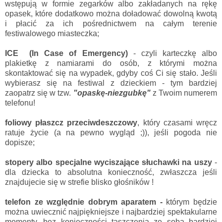
wstępują w formie zegarków albo zakładanych na rękę
opasek, które dodatkowo można doładować dowolną kwotą
i płacić za ich pośrednictwem na całym terenie
festiwalowego miasteczka;
ICE (In Case of Emergency)
- czyli karteczkę albo
plakietkę z namiarami do osób, z którymi można
skontaktować się na wypadek, gdyby coś Ci się stało. Jeśli
wybierasz się na festiwal z dzieckiem - tym bardziej
zaopatrz się w tzw.
"opaskę-niezgubkę"
z Twoim numerem
telefonu!
foliowy płaszcz przeciwdeszczowy
, który czasami wręcz
ratuje życie (a na pewno wygląd ;)), jeśli pogoda nie
dopisze;
stopery albo specjalne wyciszające słuchawki na uszy
-
dla dziecka to absolutna konieczność, zwłaszcza jeśli
znajdujecie się w strefie blisko głośników !
telefon ze względnie dobrym aparatem -
którym będzie
można uwiecznić najpiękniejsze i najbardziej spektakularne
momenty, bez konieczności taszczenia ze sobą bardziej