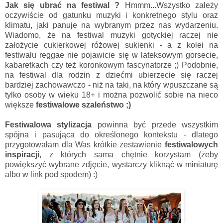
Jak się ubrać na festiwal ?
Hmmm...Wszystko zależy
oczywiście od gatunku muzyki i konkretnego stylu oraz
klimatu, jaki panuje na wybranym przez nas wydarzeniu.
Wiadomo, że na festiwal muzyki gotyckiej raczej nie
założycie cukierkowej różowej sukienki - a z kolei na
festiwalu reggae nie pojawicie się w lateksowym gorsecie,
kabaretkach czy też koronkowym fascynatorze ;) Podobnie,
na festiwal dla rodzin z dziećmi ubierzecie się raczej
bardziej zachowawczo - niż na taki, na który wpuszczane są
tylko osoby w wieku 18+ i można pozwolić sobie na nieco
większe
festiwalowe szaleństwo ;)
Festiwalowa stylizacja
powinna być przede wszystkim
spójna i pasująca do określonego kontekstu - dlatego
przygotowałam dla Was krótkie zestawienie
festiwalowych
inspiracji
, z których sama chętnie korzystam (żeby
powiększyć wybrane zdjęcie, wystarczy kliknąć w miniaturę
albo w link pod spodem) :)