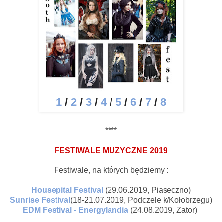
1
/
2
/
3
/
4
/
5
/
6
/
7
/
8
****
FESTIWALE MUZYCZNE 2019
Festiwale, na których będziemy :
Housepital Festival
(29.06.2019, Piaseczno)
Sunrise Festival
(18-21.07.2019, Podczele k/Kołobrzegu)
EDM Festival - Energylandia
(24.08.2019, Zator)