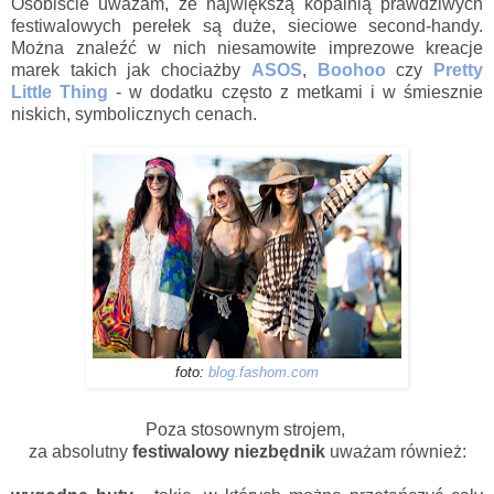
Osobiście uważam, że największą kopalnią prawdziwych
festiwalowych perełek są duże, sieciowe second-handy.
Można znaleźć w nich niesamowite imprezowe kreacje
marek takich jak chociażby
ASOS
,
Boohoo
czy
Pretty
Little Thing
- w dodatku często z metkami i w śmiesznie
niskich, symbolicznych cenach.
foto:
blog.fashom.com
Poza stosownym strojem,
za absolutny
festiwalowy niezbędnik
uważam również: