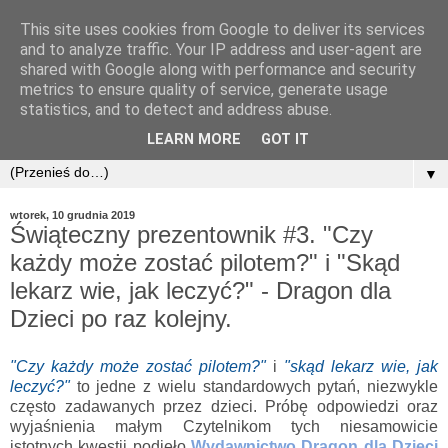
This site uses cookies from Google to deliver its services
and to analyze traffic. Your IP address and user-agent are
shared with Google along with performance and security
metrics to ensure quality of service, generate usage
statistics, and to detect and address abuse.
LEARN MORE
GOT IT
▼
wtorek, 10 grudnia 2019
Świąteczny prezentownik #3. "Czy
każdy może zostać pilotem?" i "Skąd
lekarz wie, jak leczyć?" - Dragon dla
Dzieci po raz kolejny.
"Czy każdy może zostać pilotem?"
i
"skąd lekarz wie, jak
leczyć?"
to jedne z wielu standardowych pytań, niezwykle
często zadawanych przez dzieci. Próbę odpowiedzi oraz
wyjaśnienia małym Czytelnikom tych niesamowicie
istotnych kwestii podjęło
Wydawnictwo Dragon dla Dzieci