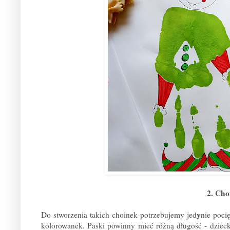
2. Cho
y
Do stworzenia takich choinek potrzebujemy
jed
nie poci
kolorowanek. Paski powinny mieć różną długość - dzieck