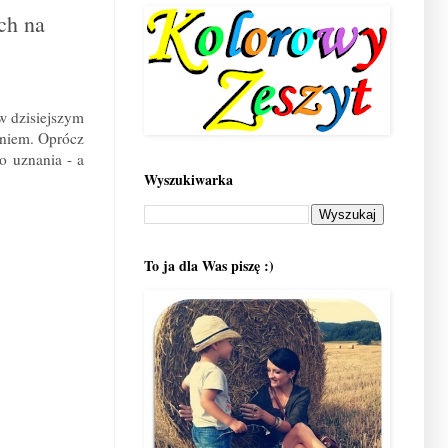
ch na
w dzisiejszym
eniem. Oprócz
o uznania - a
Wyszukiwarka
To ja dla Was piszę :)