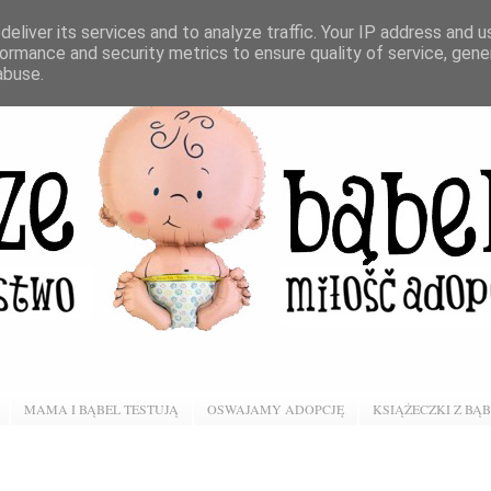
eliver its services and to analyze traffic. Your IP address and 
ormance and security metrics to ensure quality of service, gen
abuse.
MAMA I BĄBEL TESTUJĄ
OSWAJAMY ADOPCJĘ
KSIĄŻECZKI Z BĄ