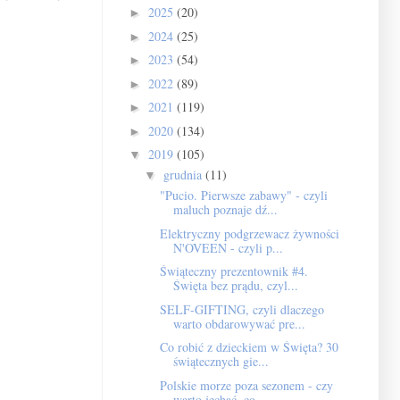
2025
(20)
►
2024
(25)
►
2023
(54)
►
2022
(89)
►
2021
(119)
►
2020
(134)
►
2019
(105)
▼
grudnia
(11)
▼
"Pucio. Pierwsze zabawy" - czyli
maluch poznaje dź...
Elektryczny podgrzewacz żywności
N'OVEEN - czyli p...
Świąteczny prezentownik #4.
Święta bez prądu, czyl...
SELF-GIFTING, czyli dlaczego
warto obdarowywać pre...
Co robić z dzieckiem w Święta? 30
świątecznych gie...
Polskie morze poza sezonem - czy
warto jechać, co ...