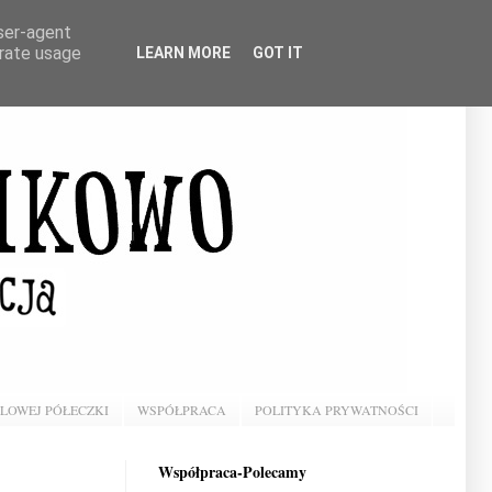
user-agent
erate usage
LEARN MORE
GOT IT
BLOWEJ PÓŁECZKI
WSPÓŁPRACA
POLITYKA PRYWATNOŚCI
Współpraca-Polecamy