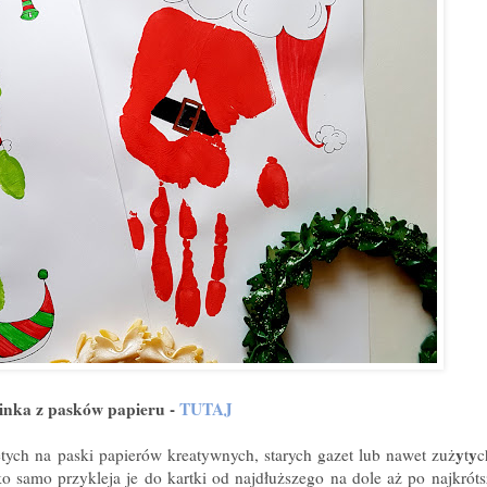
inka z pasków papieru -
TUTAJ
y
y
ętych na paski papierów kreatywnych, starych gazet lub nawet zuż
t
c
o samo przykleja je do kartki od najdłuższego na dole aż po najkró