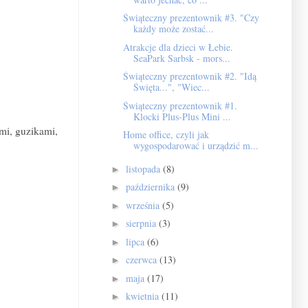
Świąteczny prezentownik #3. "Czy
każdy może zostać...
Atrakcje dla dzieci w Łebie.
SeaPark Sarbsk - mors...
Świąteczny prezentownik #2. "Idą
Święta...", "Wiec...
Świąteczny prezentownik #1.
Klocki Plus-Plus Mini ...
mi, guzikami,
Home office, czyli jak
wygospodarować i urządzić m...
listopada
(8)
►
października
(9)
►
września
(5)
►
sierpnia
(3)
►
lipca
(6)
►
czerwca
(13)
►
maja
(17)
►
kwietnia
(11)
►