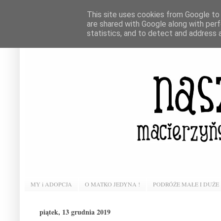
This site uses cookies from Google to d
are shared with Google along with perf
statistics, and to detect and address 
MY i ADOPCJA
O MATKO JEDYNA !
PODRÓŻE MAŁE I DUŻE
piątek, 13 grudnia 2019