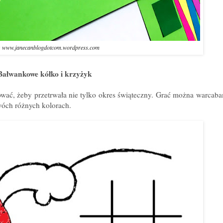
e: www.janecanblogdotcom.wordpress.com
 Bałwankowe kółko i krzyżyk
ać, żeby przetrwała nie tylko okres świąteczny. Grać można warcaba
wóch różnych kolorach.