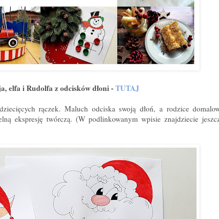
a, elfa i Rudolfa z odcisków dłoni -
TUTAJ
 dziecięcych rączek. Maluch odciska swoją dłoń, a rodzice domalo
elną ekspresję twórczą. (W podlinkowanym wpisie znajdziecie jesz