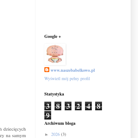
Google +
www.naszebabelkowo.pl
Wyświetl mój pełny profil
Statystyka
3
8
3
2
4
8
9
Archiwum bloga
h dziecięcych
2026
(3)
►
tszy na samym