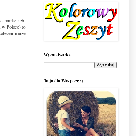
po marketach,
h w Polsce) to
zaleceń może
Wyszukiwarka
To ja dla Was piszę :)