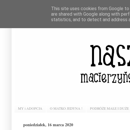
This site uses cookies from Google to d
are shared with Google along with perf
statistics, and to detect and address 
MY i ADOPCJA
O MATKO JEDYNA !
PODRÓŻE MAŁE I DUŻE
poniedziałek, 16 marca 2020