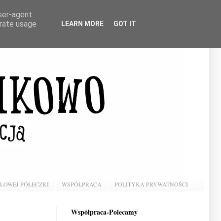
user-agent
erate usage
LEARN MORE
GOT IT
BLOWEJ PÓŁECZKI
WSPÓŁPRACA
POLITYKA PRYWATNOŚCI
Współpraca-Polecamy