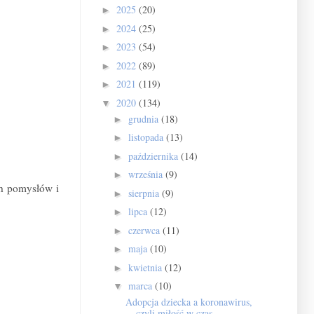
2025
(20)
►
2024
(25)
►
2023
(54)
►
2022
(89)
►
2021
(119)
►
2020
(134)
▼
grudnia
(18)
►
listopada
(13)
►
października
(14)
►
września
(9)
►
ch pomysłów i
sierpnia
(9)
►
lipca
(12)
►
czerwca
(11)
►
maja
(10)
►
kwietnia
(12)
►
marca
(10)
▼
Adopcja dziecka a koronawirus,
czyli miłość w czas...