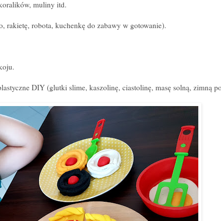
oralików, muliny itd.
o, rakietę, robota, kuchenkę do zabawy w gotowanie).
koju.
lastyczne DI
Y
(glutki slime, kaszolinę, ciastolinę, masę solną, zimną po