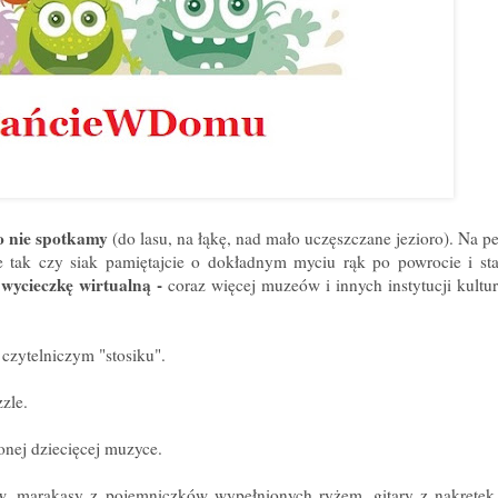
ogo nie spotkamy
(do lasu, na łąkę, nad mało uczęszczane jezioro). Na 
e tak czy siak pamiętajcie o dokładnym myciu rąk po powrocie i star
wycieczkę wirtualną -
coraz więcej muzeów i innych instytucji kult
 czytelniczym "stosiku".
zzle.
onej dziecięcej muzyce.
w, marakasy z pojemniczków wypełnionych ryżem, gitary z nakrętek