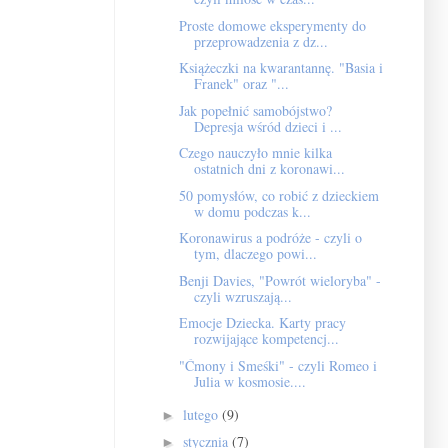
Proste domowe eksperymenty do
przeprowadzenia z dz...
Książeczki na kwarantannę. "Basia i
Franek" oraz "...
Jak popełnić samobójstwo?
Depresja wśród dzieci i ...
Czego nauczyło mnie kilka
ostatnich dni z koronawi...
50 pomysłów, co robić z dzieckiem
w domu podczas k...
Koronawirus a podróże - czyli o
tym, dlaczego powi...
Benji Davies, "Powrót wieloryba" -
czyli wzruszają...
Emocje Dziecka. Karty pracy
rozwijające kompetencj...
"Ćmony i Smeśki" - czyli Romeo i
Julia w kosmosie....
lutego
(9)
►
stycznia
(7)
►