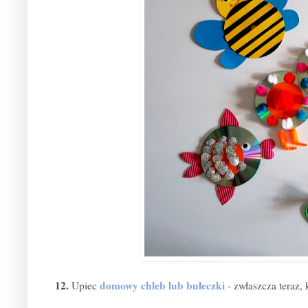
12.
domowy chleb lub bułeczki
Upiec
- zwłaszcza teraz