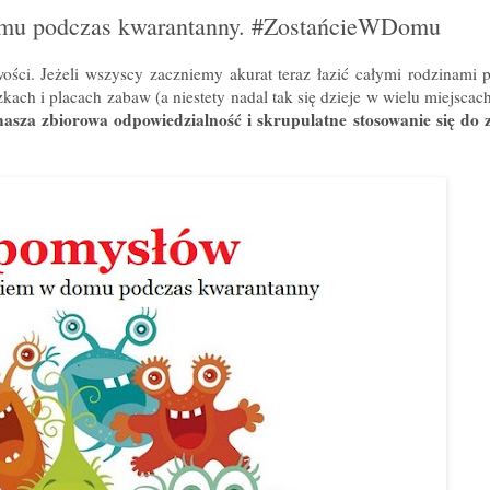
domu podczas kwarantanny. #ZostańcieWDomu
wości. Jeżeli wszyscy zaczniemy akurat teraz łazić całymi rodzinami 
ach i placach zabaw (a niestety nadal tak się dzieje w wielu miejscac
nasza zbiorowa odpowiedzialność i skrupulatne stosowanie się do 