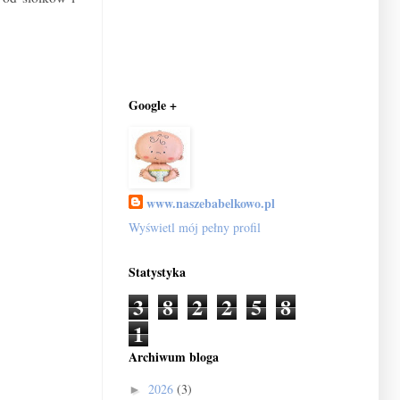
Google +
www.naszebabelkowo.pl
Wyświetl mój pełny profil
Statystyka
3
8
2
2
5
8
1
Archiwum bloga
2026
(3)
►