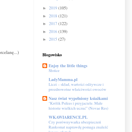
2019
(105)
►
2018
(121)
►
2017
(122)
►
2016
(139)
►
2015
(27)
►
rcelanę...)
Blogowisko
Enjoy the little things
Słońce
LadyMamma.pl
Liczi – skład, wartości odżywcze i
prozdrowotne właściwości owoców
Nasz świat wypełniony ksiażkami
"Królik Psikus i przyjaciele. Małe
historie wielkich uczuć" (Novae Res)
WKAWIARENCE.PL
Czy porównywarka ubezpieczeń
Rankomat naprawdę pomaga znaleźć