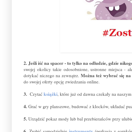
2. Jeśli iść na spacer - to tylko na odludzie, gdzie nik
swojej okolicy takie odosobnione, ustronne miejsca - al
Można też wybrać się na 
dotykać niczego na zewnątrz.
do swojej oferty opcję zwiedzania online.
3.
książki
Czytać
, które już od dawna czekały na naszym
4.
Grać w gry planszowe, budować z klocków, układać pu
5.
Urządzić pokaz mody lub bal przebierańców przy ulubi
6.
instrumenty
Zrobić samodzielnie
(perkusja z garnkó