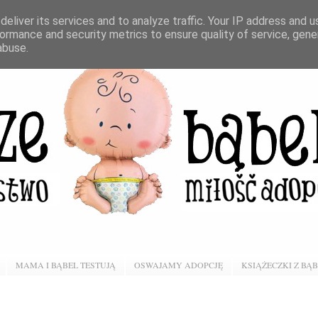
eliver its services and to analyze traffic. Your IP address and 
ormance and security metrics to ensure quality of service, gen
abuse.
MAMA I BĄBEL TESTUJĄ
OSWAJAMY ADOPCJĘ
KSIĄŻECZKI Z BĄ